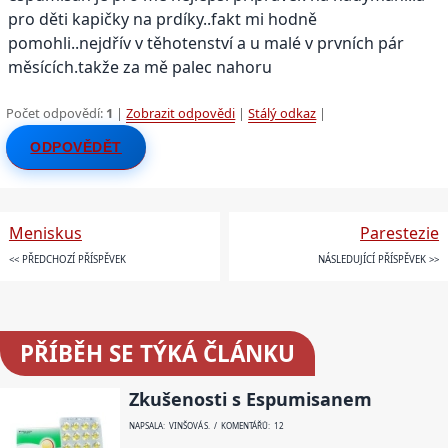
pro děti kapičky na prdíky..fakt mi hodně
pomohli..nejdřív v těhotenství a u malé v prvních pár
měsících.takže za mě palec nahoru
Počet odpovědí:
1
|
Zobrazit odpovědi
|
Stálý odkaz
|
ODPOVĚDĚT
Meniskus
Parestezie
<< PŘEDCHOZÍ PŘÍSPĚVEK
NÁSLEDUJÍCÍ PŘÍSPĚVEK >>
PŘÍBĚH SE TÝKÁ ČLÁNKU
Zkušenosti s Espumisanem
NAPSALA: VINŠOVÁ S. / KOMENTÁŘŮ: 12