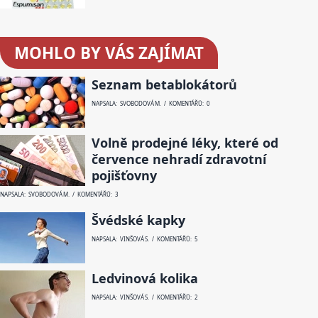
MOHLO BY VÁS ZAJÍMAT
Seznam betablokátorů
NAPSALA: SVOBODOVÁ M. / KOMENTÁŘŮ: 0
Volně prodejné léky, které od
července nehradí zdravotní
pojišťovny
NAPSALA: SVOBODOVÁ M. / KOMENTÁŘŮ: 3
Švédské kapky
NAPSALA: VINŠOVÁ S. / KOMENTÁŘŮ: 5
Ledvinová kolika
NAPSALA: VINŠOVÁ S. / KOMENTÁŘŮ: 2