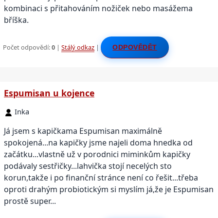
kombinaci s přitahováním nožiček nebo masážema
bříška.
Počet odpovědí:
0
|
Stálý odkaz
|
ODPOVĚDĚT
Espumisan u kojence
Inka
Já jsem s kapičkama Espumisan maximálně
spokojená...na kapičky jsme najeli doma hnedka od
začátku...vlastně už v porodnici miminkům kapičky
podávaly sestřičky...lahvička stojí necelých sto
korun,takže i po finanční stránce není co řešit...třeba
oproti drahým probiotickým si myslím já,že je Espumisan
prostě super...