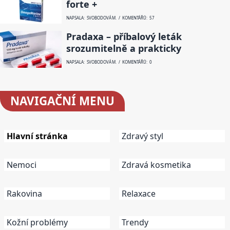
forte +
NAPSALA: SVOBODOVÁ M. / KOMENTÁŘŮ: 57
Pradaxa – příbalový leták
srozumitelně a prakticky
NAPSALA: SVOBODOVÁ M. / KOMENTÁŘŮ: 0
NAVIGAČNÍ
MENU
Hlavní stránka
Zdravý styl
Nemoci
Zdravá kosmetika
Rakovina
Relaxace
Kožní problémy
Trendy