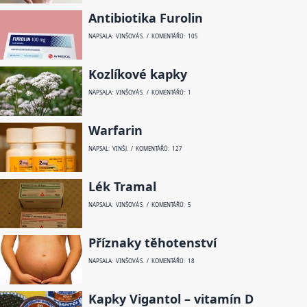
Antibiotika Furolin
NAPSALA: VINŠOVÁ S. / KOMENTÁŘŮ: 105
Kozlíkové kapky
NAPSALA: VINŠOVÁ S. / KOMENTÁŘŮ: 1
Warfarin
NAPSAL: VINŠ J. / KOMENTÁŘŮ: 127
Lék Tramal
NAPSALA: VINŠOVÁ S. / KOMENTÁŘŮ: 5
Příznaky těhotenství
NAPSALA: VINŠOVÁ S. / KOMENTÁŘŮ: 18
Kapky Vigantol – vitamín D