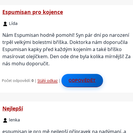
Espumisan pro kojence
Lída
Nám Espumisan hodně pomohl! Syn pár dní po narození
trpěl velkými bolestmi bříška. Doktorka nám doporučila
Espumisan kapky před každým kojením a také bříško
masírovat olejíčkem. Den ode dne byla kolika mírnější! Za
nás mohu doporučit.
Počet odpovědí:
0
|
Stálý odkaz
|
ODPOVĚDĚT
Nejlepší
lenka
espumisan je pro mě nejlepší přípravek na nadýmaní..a