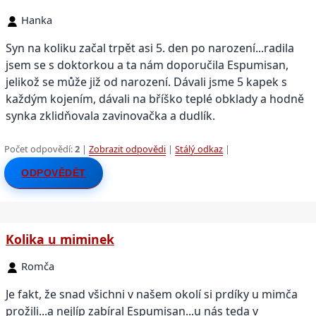
Hanka
Syn na koliku začal trpět asi 5. den po narození...radila
jsem se s doktorkou a ta nám doporučila Espumisan,
jelikož se může již od narození. Dávali jsme 5 kapek s
každým kojením, dávali na bříško teplé obklady a hodně
synka zklidňovala zavinovačka a dudlík.
Počet odpovědí:
2
|
Zobrazit odpovědi
|
Stálý odkaz
|
ODPOVĚDĚT
Kolika u miminek
Romča
Je fakt, že snad všichni v našem okolí si prdíky u mimča
prožili...a nejlíp zabíral Espumisan...u nás teda v