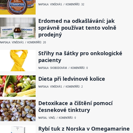
NAPSALA: VINŠOVÁ S. / KOMENTÁŘŮ: 32
Erdomed na odkašlávání: jak
správně používat tento volně
prodejný
NAPSALA: VINŠOVÁ S. / KOMENTÁŘŮ: 20
Střihy na šátky pro onkologické
pacienty
NAPSALA: SVOBODOVÁ M. / KOMENTÁŘŮ: 0
Dieta při ledvinové kolice
NAPSALA: VINŠOVÁ S. / KOMENTÁŘŮ: 2
Detoxikace a čištění pomocí
česnekové tinktury
NAPSAL: VINŠ J. / KOMENTÁŘŮ: 0
Rybí tuk z Norska v Omegamarine