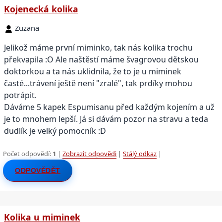
Kojenecká kolika
Zuzana
Jelikož máme první miminko, tak nás kolika trochu
překvapila :O Ale naštěstí máme švagrovou dětskou
doktorkou a ta nás uklidnila, že to je u miminek
časté...trávení ještě není "zralé", tak prdíky mohou
potrápit.
Dáváme 5 kapek Espumisanu před každým kojením a už
je to mnohem lepší. Já si dávám pozor na stravu a teda
dudlík je velký pomocník :D
Počet odpovědí:
1
|
Zobrazit odpovědi
|
Stálý odkaz
|
ODPOVĚDĚT
Kolika u miminek