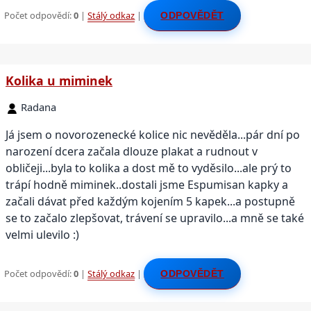
Počet odpovědí:
0
|
Stálý odkaz
|
ODPOVĚDĚT
Kolika u miminek
Radana
Já jsem o novorozenecké kolice nic nevěděla...pár dní po
narození dcera začala dlouze plakat a rudnout v
obličeji...byla to kolika a dost mě to vyděsilo...ale prý to
trápí hodně miminek..dostali jsme Espumisan kapky a
začali dávat před každým kojením 5 kapek...a postupně
se to začalo zlepšovat, trávení se upravilo...a mně se také
velmi ulevilo :)
Počet odpovědí:
0
|
Stálý odkaz
|
ODPOVĚDĚT