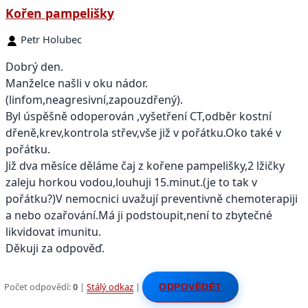
Kořen pampelišky
Petr Holubec
Dobrý den.
Manželce našli v oku nádor.
(linfom,neagresivní,zapouzdřený).
Byl úspěšně odoperován ,vyšetření CT,odběr kostní
dřeně,krev,kontrola střev,vše již v pořátku.Oko také v
pořátku.
Již dva měsíce děláme čaj z kořene pampelišky,2 lžičky
zaleju horkou vodou,louhuji 15.minut.(je to tak v
pořátku?)V nemocnici uvažují preventivně chemoterapiji
a nebo ozařování.Má ji podstoupit,není to zbytečné
likvidovat imunitu.
Děkuji za odpověď.
Počet odpovědí:
0
|
Stálý odkaz
|
ODPOVĚDĚT