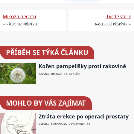
Mikoza nechtu
Tvrdé varle
<< PŘEDCHOZÍ PŘÍSPĚVEK
NÁSLEDUJÍCÍ PŘÍSPĚVEK >>
PŘÍBĚH SE TÝKÁ ČLÁNKU
Kořen pampelišky proti rakovině
NAPSALA: VINŠOVÁ S. / KOMENTÁŘŮ: 3
MOHLO BY VÁS ZAJÍMAT
Ztráta erekce po operaci prostaty
NAPSALA: SVOBODOVÁ M. / KOMENTÁŘŮ: 65