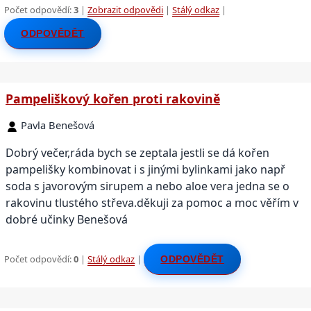
Počet odpovědí:
3
|
Zobrazit odpovědi
|
Stálý odkaz
|
ODPOVĚDĚT
Pampeliškový kořen proti rakovině
Pavla Benešová
Dobrý večer,ráda bych se zeptala jestli se dá kořen
pampelišky kombinovat i s jinými bylinkami jako např
soda s javorovým sirupem a nebo aloe vera jedna se o
rakovinu tlustého střeva.děkuji za pomoc a moc věřím v
dobré učinky Benešová
Počet odpovědí:
0
|
Stálý odkaz
|
ODPOVĚDĚT