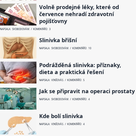
Volně prodejné léky, které od
července nehradí zdravotní
pojišťovny
NAPSALA: SVOBODOVÁ M. / KOMENTÁŘŮ: 3
Slinivka břišní
NAPSALA: SVOBODOVÁ M. / KOMENTÁŘŮ: 10
Podrážděná slinivka: příznaky,
dieta a praktická řešení
NAPSALA: VINŠOVÁ S. / KOMENTÁŘŮ: 5
Jak se připravit na operaci prostaty
NAPSALA: SVOBODOVÁ M. / KOMENTÁŘŮ: 4
Kde bolí slinivka
NAPSALA: VINŠOVÁ S. / KOMENTÁŘŮ: 4