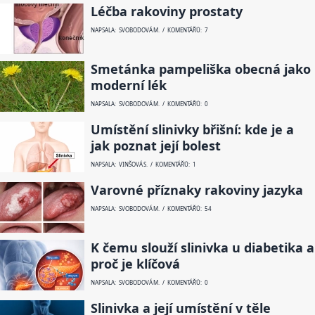
Léčba rakoviny prostaty
NAPSALA: SVOBODOVÁ M. / KOMENTÁŘŮ: 7
Smetánka pampeliška obecná jako
moderní lék
NAPSALA: SVOBODOVÁ M. / KOMENTÁŘŮ: 0
Umístění slinivky břišní: kde je a
jak poznat její bolest
NAPSALA: VINŠOVÁ S. / KOMENTÁŘŮ: 1
Varovné příznaky rakoviny jazyka
NAPSALA: SVOBODOVÁ M. / KOMENTÁŘŮ: 54
K čemu slouží slinivka u diabetika a
proč je klíčová
NAPSALA: SVOBODOVÁ M. / KOMENTÁŘŮ: 0
Slinivka a její umístění v těle