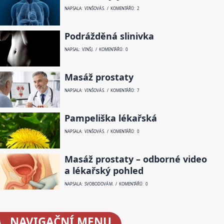
NAPSALA: VINŠOVÁ S. / KOMENTÁŘŮ: 2
Podrážděná slinivka
NAPSAL: VINŠ J. / KOMENTÁŘŮ: 0
Masáž prostaty
NAPSALA: VINŠOVÁ S. / KOMENTÁŘŮ: 7
Pampeliška lékařská
NAPSALA: VINŠOVÁ S. / KOMENTÁŘŮ: 0
Masáž prostaty – odborné video
a lékařský pohled
NAPSALA: SVOBODOVÁ M. / KOMENTÁŘŮ: 0
NAVIGAČNÍ
MENU