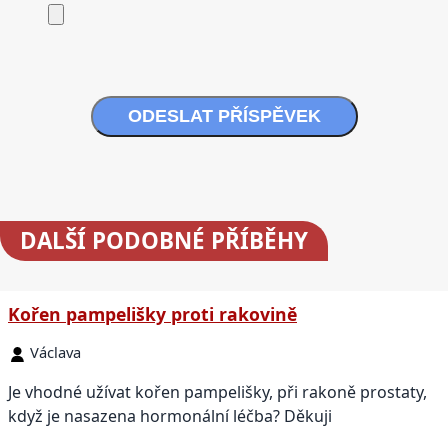
ODESLAT PŘÍSPĚVEK
DALŠÍ
PODOBNÉ PŘÍBĚHY
Kořen pampelišky proti rakovině
Václava
Je vhodné užívat kořen pampelišky, při rakoně prostaty,
když je nasazena hormonální léčba? Děkuji