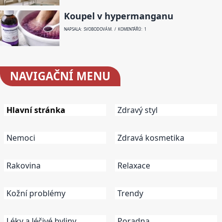
Koupel v hypermanganu
NAPSALA: SVOBODOVÁ M. / KOMENTÁŘŮ: 1
NAVIGAČNÍ
MENU
Hlavní stránka
Zdravý styl
Nemoci
Zdravá kosmetika
Rakovina
Relaxace
Kožní problémy
Trendy
Léky a léčivé byliny
Poradna