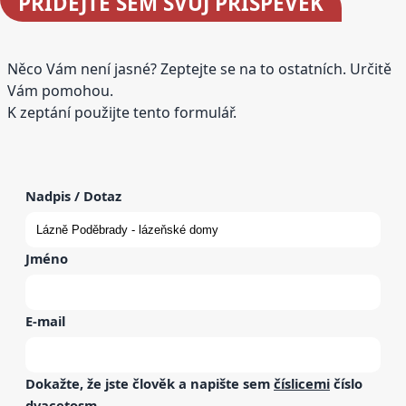
PŘIDEJTE
SEM SVŮJ PŘÍSPĚVEK
Něco Vám není jasné? Zeptejte se na to ostatních. Určitě
Vám pomohou.
K zeptání použijte tento formulář.
Nadpis / Dotaz
Jméno
E-mail
Dokažte, že jste člověk a napište sem
číslicemi
číslo
dvacetosm
.