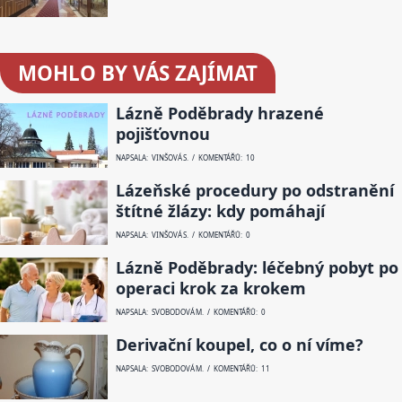
MOHLO BY VÁS ZAJÍMAT
Lázně Poděbrady hrazené
pojišťovnou
NAPSALA: VINŠOVÁ S. / KOMENTÁŘŮ: 10
Lázeňské procedury po odstranění
štítné žlázy: kdy pomáhají
NAPSALA: VINŠOVÁ S. / KOMENTÁŘŮ: 0
Lázně Poděbrady: léčebný pobyt po
operaci krok za krokem
NAPSALA: SVOBODOVÁ M. / KOMENTÁŘŮ: 0
Derivační koupel, co o ní víme?
NAPSALA: SVOBODOVÁ M. / KOMENTÁŘŮ: 11