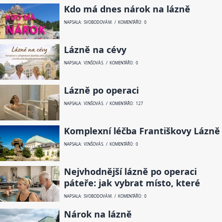
Kdo má dnes nárok na lázně
NAPSALA: SVOBODOVÁ M. / KOMENTÁŘŮ: 0
Lázně na cévy
NAPSALA: VINŠOVÁ S. / KOMENTÁŘŮ: 0
Lázně po operaci
NAPSALA: VINŠOVÁ S. / KOMENTÁŘŮ: 127
Komplexní léčba Františkovy Lázně
NAPSALA: VINŠOVÁ S. / KOMENTÁŘŮ: 0
Nejvhodnější lázně po operaci
páteře: jak vybrat místo, které
NAPSALA: SVOBODOVÁ M. / KOMENTÁŘŮ: 0
Nárok na lázně