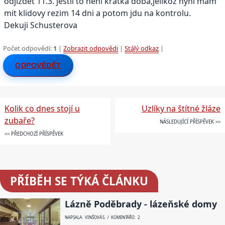
odjizdet 11.3. jestli to neni kratka doba,jelikoz nyni mam
mit klidovy rezim 14 dni a potom jdu na kontrolu.
Dekuji Schusterova
Počet odpovědí:
1
|
Zobrazit odpovědi
|
Stálý odkaz
|
ODPOVĚDĚT
Kolik co dnes stojí u
Uzlíky na štítné žláze
zubaře?
NÁSLEDUJÍCÍ PŘÍSPĚVEK >>
<< PŘEDCHOZÍ PŘÍSPĚVEK
PŘÍBĚH SE TÝKÁ ČLÁNKU
Lázně Poděbrady - lázeňské domy
NAPSALA: VINŠOVÁ S. / KOMENTÁŘŮ: 2