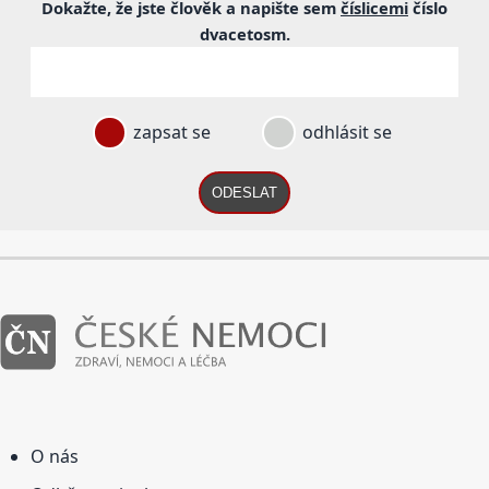
Dokažte, že jste člověk a napište sem
číslicemi
číslo
dvacetosm
.
zapsat se
odhlásit se
ODESLAT
O nás