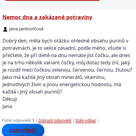
Nemoc dna a zakázané potraviny
Jana Jankovičová
Dobrý den, měla bych otázku ohledně obsahu purinů v
potravinách, je to velice zásadní, podle mého, všude si
přečtete, že při dietě na dnu nemáte jíst čočku, ale dnes
je na trhu několik variant čočky, můj dotaz tedy zní, jaký
je rozdíl mezi čočkou zelenou, červenou, černou, žlutou?
Jako má každá jiný obsah minerálů, vitamínu,
jednotlivých živin a jinou energetickou hodnotu, má
každá i jiný obsah purinů?
Děkuji
Jana
Počet odpovědí:
1
|
Zobrazit odpovědi
|
Stálý odkaz
|
ODPOVĚDĚT