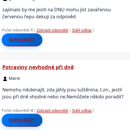
zajímalo by me jestli na DNU mohu jíst zavařenou
červenou řepu dekuji za odpověd
Počet odpovědí:
1
|
Zobrazit odpovědi
|
Stálý odkaz
|
ODPOVĚDĚT
Potraviny nevhodné při dně
Marie
Nemohu nikdenajít, zda jáhly jsou luštěnina, t.zn., jestli
jsou při dně vhodné nebo ne.Nemůžete někdo poradit?
Počet odpovědí:
4
|
Zobrazit odpovědi
|
Stálý odkaz
|
ODPOVĚDĚT