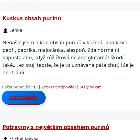
Kuskus obsah purinů
Lenka
Nenašla jsem nikde obsah purinů v koření. Jako kmín,
pepř , paprika, majoránka, alespoň. Zda normální
kapusta ano, když růžičková ne Zda glutamát škodí
také.... existují teorie, že je to uznávaná pátá chuť, i že je
neutrální.
Počet odpovědí:
15
|
Zobrazit odpovědi
|
Stálý odkaz
|
ODPOVĚDĚT
Potraviny s největším obsahem purinů
Michal Maksa