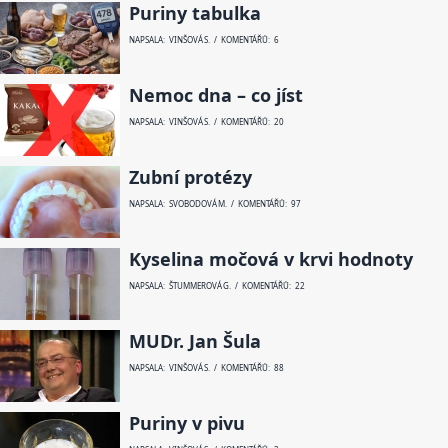
Puriny tabulka
NAPSALA: VINŠOVÁ S. / KOMENTÁŘŮ: 6
Nemoc dna – co jíst
NAPSALA: VINŠOVÁ S. / KOMENTÁŘŮ: 20
Zubní protézy
NAPSALA: SVOBODOVÁ M. / KOMENTÁŘŮ: 97
Kyselina močová v krvi hodnoty
NAPSALA: ŠTUMMEROVÁ G. / KOMENTÁŘŮ: 22
MUDr. Jan Šula
NAPSALA: VINŠOVÁ S. / KOMENTÁŘŮ: 88
Puriny v pivu