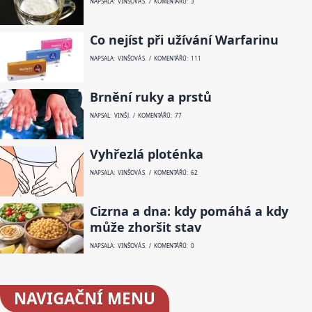
NAPSALA: VINŠOVÁ S. / KOMENTÁŘŮ: 3
Co nejíst při užívání Warfarinu
NAPSALA: VINŠOVÁ S. / KOMENTÁŘŮ: 111
Brnění ruky a prstů
NAPSAL: VINŠ J. / KOMENTÁŘŮ: 77
Vyhřezlá ploténka
NAPSALA: VINŠOVÁ S. / KOMENTÁŘŮ: 62
Cizrna a dna: kdy pomáhá a kdy
může zhoršit stav
NAPSALA: VINŠOVÁ S. / KOMENTÁŘŮ: 0
NAVIGAČNÍ
MENU