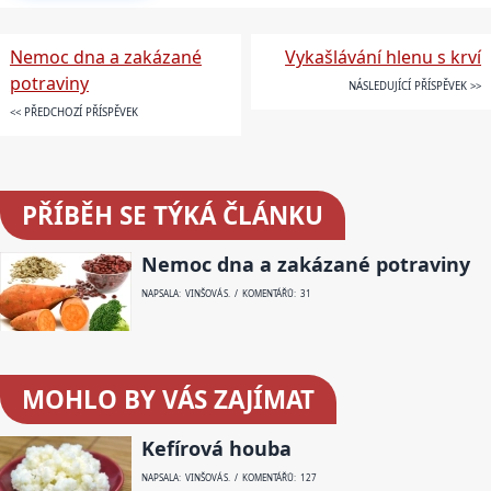
Nemoc dna a zakázané
Vykašlávání hlenu s krví
potraviny
NÁSLEDUJÍCÍ PŘÍSPĚVEK >>
<< PŘEDCHOZÍ PŘÍSPĚVEK
PŘÍBĚH SE TÝKÁ ČLÁNKU
Nemoc dna a zakázané potraviny
NAPSALA: VINŠOVÁ S. / KOMENTÁŘŮ: 31
MOHLO BY VÁS ZAJÍMAT
Kefírová houba
NAPSALA: VINŠOVÁ S. / KOMENTÁŘŮ: 127