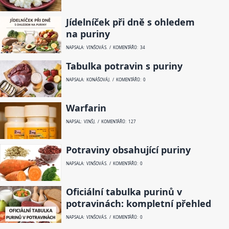
Jídelníček při dně s ohledem
na puriny
NAPSALA: VINŠOVÁ S. / KOMENTÁŘŮ: 34
Tabulka potravin s puriny
NAPSALA: KONÁŠOVÁ J. / KOMENTÁŘŮ: 0
Warfarin
NAPSAL: VINŠ J. / KOMENTÁŘŮ: 127
Potraviny obsahující puriny
NAPSALA: VINŠOVÁ S. / KOMENTÁŘŮ: 0
Oficiální tabulka purinů v
potravinách: kompletní přehled
NAPSALA: VINŠOVÁ S. / KOMENTÁŘŮ: 0