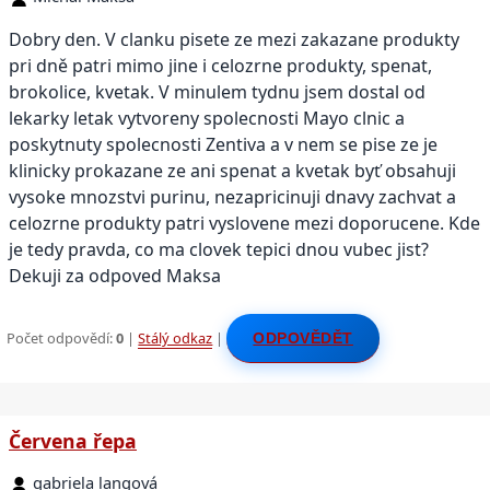
Dobry den. V clanku pisete ze mezi zakazane produkty
pri dně patri mimo jine i celozrne produkty, spenat,
brokolice, kvetak. V minulem tydnu jsem dostal od
lekarky letak vytvoreny spolecnosti Mayo clnic a
poskytnuty spolecnosti Zentiva a v nem se pise ze je
klinicky prokazane ze ani spenat a kvetak byť obsahuji
vysoke mnozstvi purinu, nezapricinuji dnavy zachvat a
celozrne produkty patri vyslovene mezi doporucene. Kde
je tedy pravda, co ma clovek tepici dnou vubec jist?
Dekuji za odpoved Maksa
Počet odpovědí:
0
|
Stálý odkaz
|
ODPOVĚDĚT
Červena řepa
gabriela langová