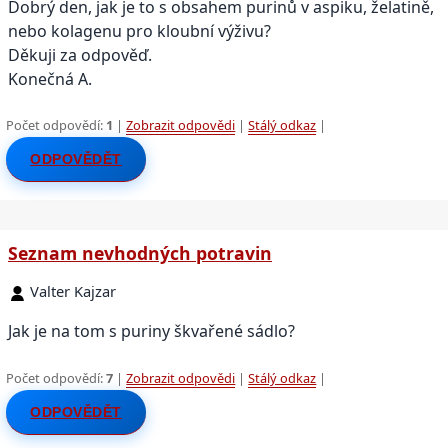
Dobrý den, jak je to s obsahem purinů v aspiku, želatině,
nebo kolagenu pro kloubní výživu?
Děkuji za odpověď.
Konečná A.
Počet odpovědí:
1
|
Zobrazit odpovědi
|
Stálý odkaz
|
ODPOVĚDĚT
Seznam nevhodných potravin
Valter Kajzar
Jak je na tom s puriny škvařené sádlo?
Počet odpovědí:
7
|
Zobrazit odpovědi
|
Stálý odkaz
|
ODPOVĚDĚT