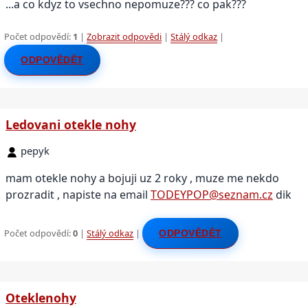
...a co kdyz to vsechno nepomuze??? co pak???
Počet odpovědí:
1
|
Zobrazit odpovědi
|
Stálý odkaz
|
ODPOVĚDĚT
Ledovani otekle nohy
pepyk
mam otekle nohy a bojuji uz 2 roky , muze me nekdo
prozradit , napiste na email
TODEYPOP@seznam.cz
dik
Počet odpovědí:
0
|
Stálý odkaz
|
ODPOVĚDĚT
Oteklenohy