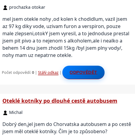
prochazka otokar
mel jsem otekle nohy ,od kolen k chodidlum, vazil jsem
az 97 kg diky vode, uzivam furon a verspiron, pouze
male zlepseni,otokY jsem vyresil, a to jednoduse prestal
jsem pit pivo a to nejenom s alkoholem,ale i nealko a
behem 14 dnu jsem zhodil 15kg /byl jsem plny vody/,
nohy mam uz nepatrne otekle.
Počet odpovědí:
0
|
Stálý odkaz
|
ODPOVĚDĚT
Oteklé kotníky po dlouhé cestě autobusem
Michal
Dobrý den,jel jsem do Chorvatska autobusem a po cestě
jsem měl oteklé kotníky. Čím je to způsobeno?