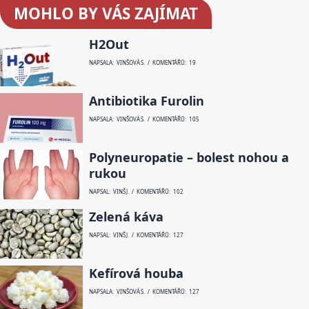
MOHLO BY VÁS ZAJÍMAT
H2Out
NAPSALA: VINŠOVÁ S. / KOMENTÁŘŮ: 19
Antibiotika Furolin
NAPSALA: VINŠOVÁ S. / KOMENTÁŘŮ: 105
Polyneuropatie – bolest nohou a
rukou
NAPSAL: VINŠ J. / KOMENTÁŘŮ: 102
Zelená káva
NAPSAL: VINŠ J. / KOMENTÁŘŮ: 127
Kefírová houba
NAPSALA: VINŠOVÁ S. / KOMENTÁŘŮ: 127