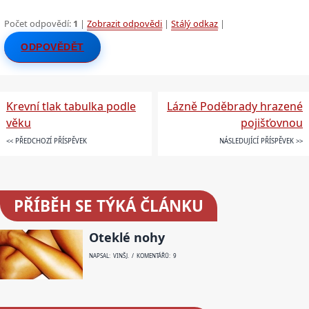
Počet odpovědí:
1
|
Zobrazit odpovědi
|
Stálý odkaz
|
ODPOVĚDĚT
Krevní tlak tabulka podle
Lázně Poděbrady hrazené
věku
pojišťovnou
<< PŘEDCHOZÍ PŘÍSPĚVEK
NÁSLEDUJÍCÍ PŘÍSPĚVEK >>
PŘÍBĚH SE TÝKÁ ČLÁNKU
Oteklé nohy
NAPSAL: VINŠ J. / KOMENTÁŘŮ: 9