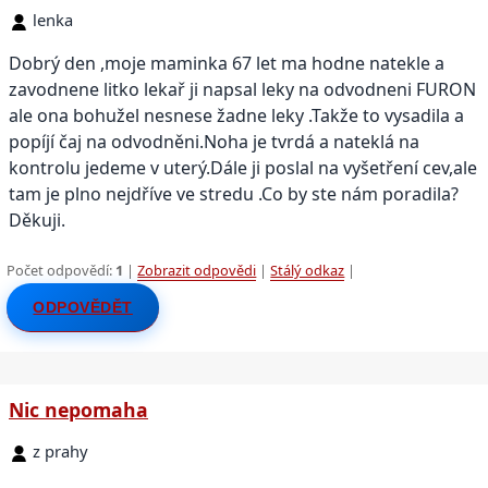
lenka
Dobrý den ,moje maminka 67 let ma hodne natekle a
zavodnene litko lekař ji napsal leky na odvodneni FURON
ale ona bohužel nesnese žadne leky .Takže to vysadila a
popíjí čaj na odvodněni.Noha je tvrdá a nateklá na
kontrolu jedeme v uterý.Dále ji poslal na vyšetření cev,ale
tam je plno nejdříve ve stredu .Co by ste nám poradila?
Děkuji.
Počet odpovědí:
1
|
Zobrazit odpovědi
|
Stálý odkaz
|
ODPOVĚDĚT
Nic nepomaha
z prahy