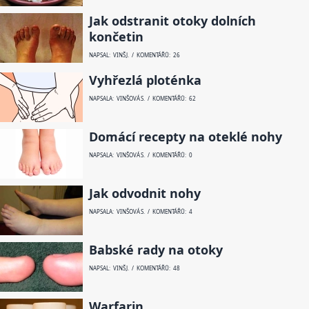
Jak odstranit otoky dolních
končetin
NAPSAL: VINŠ J. / KOMENTÁŘŮ: 26
Vyhřezlá ploténka
NAPSALA: VINŠOVÁ S. / KOMENTÁŘŮ: 62
Domácí recepty na oteklé nohy
NAPSALA: VINŠOVÁ S. / KOMENTÁŘŮ: 0
Jak odvodnit nohy
NAPSALA: VINŠOVÁ S. / KOMENTÁŘŮ: 4
Babské rady na otoky
NAPSAL: VINŠ J. / KOMENTÁŘŮ: 48
Warfarin