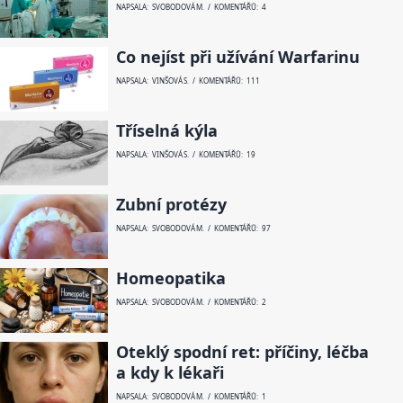
NAPSALA: SVOBODOVÁ M. / KOMENTÁŘŮ: 4
Co nejíst při užívání Warfarinu
NAPSALA: VINŠOVÁ S. / KOMENTÁŘŮ: 111
Tříselná kýla
NAPSALA: VINŠOVÁ S. / KOMENTÁŘŮ: 19
Zubní protézy
NAPSALA: SVOBODOVÁ M. / KOMENTÁŘŮ: 97
Homeopatika
NAPSALA: SVOBODOVÁ M. / KOMENTÁŘŮ: 2
Oteklý spodní ret: příčiny, léčba
a kdy k lékaři
NAPSALA: SVOBODOVÁ M. / KOMENTÁŘŮ: 1