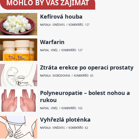
MOHLO BY VÁS ZAJÍMAT
Kefírová houba
NAPSALA: VINŠOVÁ S. / KOMENTÁŘŮ: 127
Warfarin
NAPSAL: VINŠ J. / KOMENTÁŘŮ: 127
Ztráta erekce po operaci prostaty
NAPSALA: SVOBODOVÁ M. / KOMENTÁŘŮ: 65
Polyneuropatie – bolest nohou a
rukou
NAPSAL: VINŠ J. / KOMENTÁŘŮ: 102
Vyhřezlá ploténka
NAPSALA: VINŠOVÁ S. / KOMENTÁŘŮ: 62