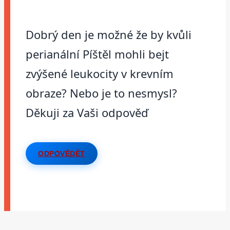
Dobrý den je možné že by kvůli
perianální Píštěl mohli bejt
zvýšené leukocity v krevním
obraze? Nebo je to nesmysl?
Děkuji za Vaši odpověď
ODPOVĚDĚT