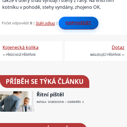
takže v úterý snad vyndají i stehy z rány. Na vnitřním
kotníku v pohodě, stehy vyndány, zhojeno OK.
Počet odpovědí:
0
|
Stálý odkaz
|
ODPOVĚDĚT
Kojenecká kolika
Dotaz
<< PŘEDCHOZÍ PŘÍSPĚVEK
NÁSLEDUJÍCÍ PŘÍSPĚVEK >>
PŘÍBĚH SE TÝKÁ ČLÁNKU
Řitní píštěl
NAPSALA: SVOBODOVÁ M. / KOMENTÁŘŮ: 6