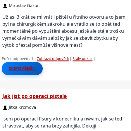
Miroslav Gažur
Už asi 3 krát se mi vrátil pištěl u řitního otvoru a to jsem
byl na chirurgickém zákroku ale vrátilo se to opět ted
momentálně po vypuštění abcesu ještě ale stále trošku
vymačkávám dávám záložky jak se zbavit zbytku aby
výtok přestal pomůže višnová mast?
Počet odpovědí:
1
|
Zobrazit odpovědi
|
Stálý odkaz
|
ODPOVĚDĚT
Jak jist po operaci pistele
Jitka Krcmova
Jsem po operaci fisury v konecniku a nwvim, jak se ted
stravovat, aby se rana brzy zahojila. Dekuji