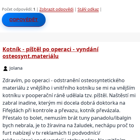
Počet odpovědí:
1
|
Zobrazit odpovědi
|
Stálý odkaz
|
ODPOVĚDĚT
Kotník - píštěl po operaci - vyndání
osteosynt.materiálu
Jolana
Zdravím, po operaci - odstranění osteosyntetického
materiálu z vnějšího i vnitřního kotníku se mi na vnějším
kotníku v pooperační ráně udělala tzv. píštěl. Naštěstí mi
zabral inadine, kterým mi docela dobrá doktorka na
Fifejdách při kontrole a převazu, kotník převázala.
Přestalo to bolet, nemusím brát tuny panadolu/ibalgin
bych nebrala, je to žíravina na žaludek, nechápu proč to
furt nabízejí v tv reklamách ti podvodníci/