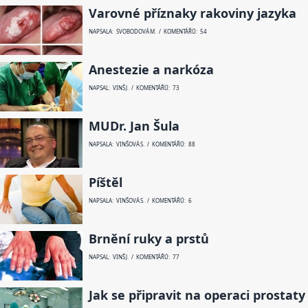
Varovné příznaky rakoviny jazyka
NAPSALA: SVOBODOVÁ M. / KOMENTÁŘŮ: 54
Anestezie a narkóza
NAPSAL: VINŠ J. / KOMENTÁŘŮ: 73
MUDr. Jan Šula
NAPSALA: VINŠOVÁ S. / KOMENTÁŘŮ: 88
Píštěl
NAPSALA: VINŠOVÁ S. / KOMENTÁŘŮ: 6
Brnění ruky a prstů
NAPSAL: VINŠ J. / KOMENTÁŘŮ: 77
Jak se připravit na operaci prostaty