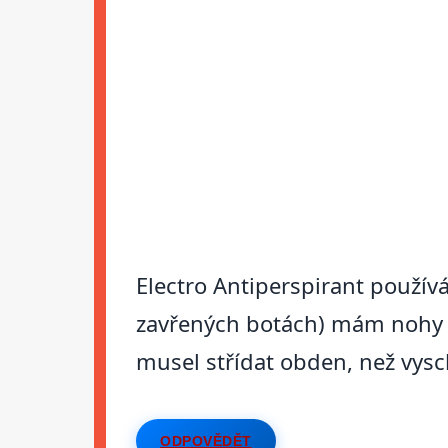
Electro Antiperspirant použív
zavřených botách) mám nohy p
musel střídat obden, než vyschl
ODPOVĚDĚT