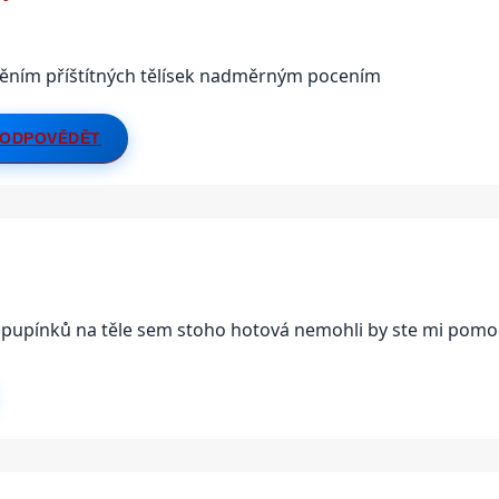
rněním příštítných tělísek nadměrným pocením
ODPOVĚDĚT
pupínků na těle sem stoho hotová nemohli by ste mi pomo