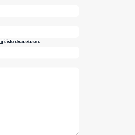
mi
číslo
dvacetosm
.