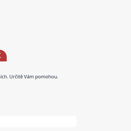
K
tních. Určitě Vám pomohou.