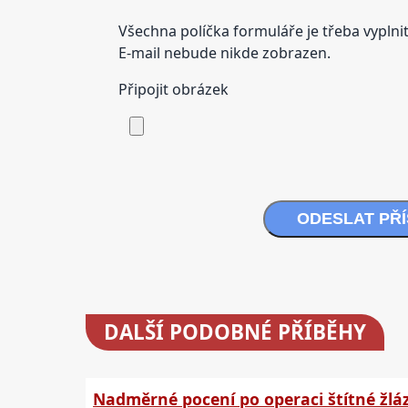
Všechna políčka formuláře je třeba vyplnit
E-mail nebude nikde zobrazen.
Připojit obrázek
ODESLAT PŘ
DALŠÍ
PODOBNÉ PŘÍBĚHY
Nadměrné pocení po operaci štítné žlá