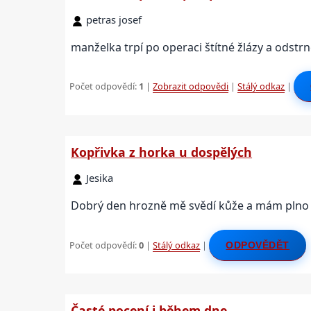
petras josef
manželka trpí po operaci štítné žlázy a odst
Počet odpovědí:
1
|
Zobrazit odpovědi
|
Stálý odkaz
|
Kopřivka z horka u dospělých
Jesika
Dobrý den hrozně mě svědí kůže a mám plno 
Počet odpovědí:
0
|
Stálý odkaz
|
ODPOVĚDĚT
Časté pocení i během dne