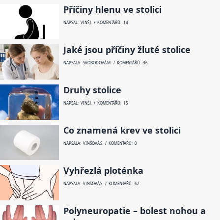
Příčiny hlenu ve stolici
NAPSAL: VINŠ J. / KOMENTÁŘŮ: 14
Jaké jsou příčiny žluté stolice
NAPSALA: SVOBODOVÁ M. / KOMENTÁŘŮ: 36
Druhy stolice
NAPSAL: VINŠ J. / KOMENTÁŘŮ: 15
Co znamená krev ve stolici
NAPSALA: VINŠOVÁ S. / KOMENTÁŘŮ: 0
Vyhřezlá ploténka
NAPSALA: VINŠOVÁ S. / KOMENTÁŘŮ: 62
Polyneuropatie – bolest nohou a