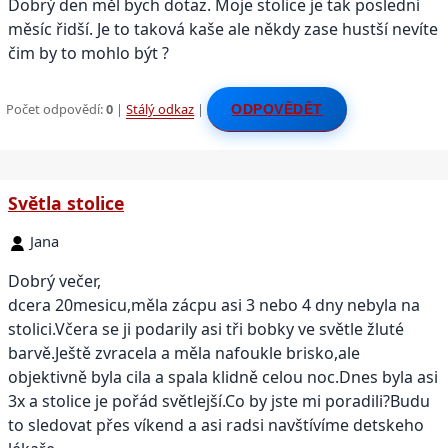
Dobrý den měl bych dotaz. Moje stolice je tak poslední
měsíc řidší. Je to taková kaše ale někdy zase hustší nevíte
čim by to mohlo být ?
Počet odpovědí:
0
|
Stálý odkaz
|
ODPOVĚDĚT
Světla stolice
Jana
Dobrý večer,
dcera 20mesicu,měla zácpu asi 3 nebo 4 dny nebyla na
stolici.Včera se ji podarily asi tři bobky ve světle žluté
barvě.Ještě zvracela a měla nafoukle brisko,ale
objektivně byla cila a spala klidně celou noc.Dnes byla asi
3x a stolice je pořád světlejší.Co by jste mi poradili?Budu
to sledovat přes víkend a asi radsi navštívíme detskeho