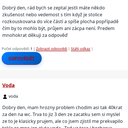
Dobrý den, rád bych se zeptal jestli máte někdo
zkušenost nebo vedemost s tím když je stolice
rozkouskovana do více částí a spíše plocha popřípadě
čím by to mohlo být, průjem ani zácpa není. Predem
mnohokrat děkuji za odpověď
Počet odpovědí:
1
|
Zobrazit odpovědi
|
Stálý odkaz
|
ODPOVĚDĚT
Voda
voda
Dobry den, mam hrozny problem chodim asi tak 40krat
za den na wc. Trva to jiz 3 den ze zacatku sem si myslel
ze to je klasicky prujem, ale co jsem zjistil me prekvapilo
tekla ze mne jen zluta voda.. Ted uz tece i bezbarva