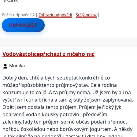
lékaře.
Počet odpovědí:
2
|
Zobrazit odpovědi
|
Stálý odkaz
|
ODPOVĚDĚT
Vodovástolicepřichází z ničeho nic
Monika
Dobrý den, chtěla bych se zeptat konkrétně co
můžepřispůsobittento průjmový stav. Celá rodina
konzumuje to co já .A ta průjmy nemá. Už jsem byla i na
vyšetřwní cona břicha a tam zjistily že jsem zaplynovaná.
Opět jsem dostala tento průjem. Průjem je řídký jyk
obarvená voda s kousky potravin , především
zeleniny.Tady ten průjem se mě občas podaří přemoct
hořkou čokoládou nebo borůvkovým jogurtem. A někdy
je tak silný že ho nedokážu zastavit i dva dny. Jednou