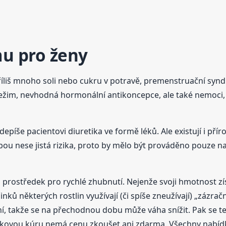
u pro ženy
příliš mnoho soli nebo cukru v potravě, premenstruační sy
žim, nevhodná hormonální antikoncepce, ale také nemoci, j
depíše pacientovi diuretika ve formě léků. Ale existují i p
ou nese jistá rizika, proto by mělo být prováděno pouze n
prostředek pro rychlé zhubnutí. Nejenže svoji hmotnost zí
ů některých rostlin využívají (či spíše zneužívají) „zázračn
takže se na přechodnou dobu může váha snížit. Pak se teku
kovou kúru nemá cenu zkoušet ani zdarma. Všechny nabídky, 