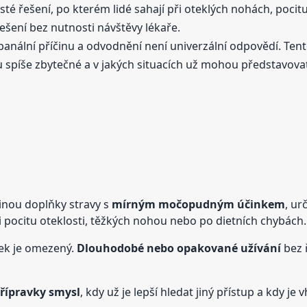
té řešení, po kterém lidé sahají při oteklých nohách, poci
ešení bez nutnosti návštěvy lékaře.
banální příčinu a odvodnění není univerzální odpovědí. Ten
 spíše zbytečné a v jakých situacích už mohou představovat
inou doplňky stravy s
mírným močopudným účinkem
, ur
ři pocitu oteklosti, těžkých nohou nebo po dietních chybách.
nek je omezený.
Dlouhodobé nebo opakované užívání
bez 
přípravky smysl
, kdy už je lepší hledat jiný přístup a kdy je