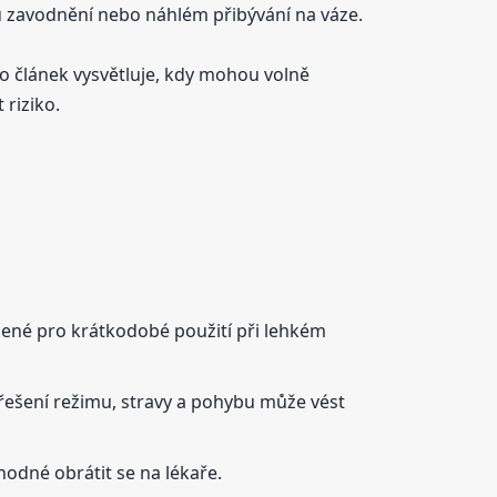
tu zavodnění nebo náhlém přibývání na váze.
to článek vysvětluje, kdy mohou volně
 riziko.
čené pro krátkodobé použití při lehkém
řešení režimu, stravy a pohybu může vést
 vhodné obrátit se na lékaře.