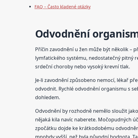
FAQ – Často kladené otázky
Odvodnění organism
Příčin zavodnění u žen může být několik – 
lymfatického systému, nedostatečný pitný re
srdeční choroby nebo vysoký krevní tlak.
Je-li zavodnění způsobeno nemocí, lékař pře
odvodnit. Rychlé odvodnění organismu s seb
dohledem.
Odvodnění by rozhodně nemělo sloužit jako 
nějaká kila navíc naberete. Močopudných účink
zpočátku dojde ke krátkodobému odvodnění, 
mnohdy vyšší, než byla původní hodnota. Ta