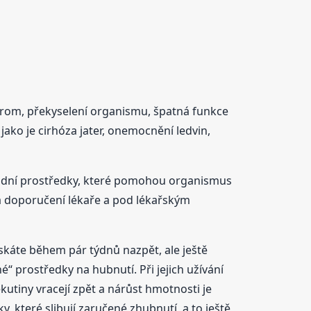
ndrom, překyselení organismu, špatná funkce
ako je cirhóza jater, onemocnění ledvin,
řírodní prostředky, které pomohou organismus
a doporučení lékaře a pod lékařským
skáte během pár týdnů nazpět, ale ještě
é“ prostředky na hubnutí. Při jejich užívání
tiny vracejí zpět a nárůst hmotnosti je
které slibují zaručené zhubnutí, a to ještě