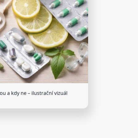
ou a kdy ne
– ilustrační vizuál