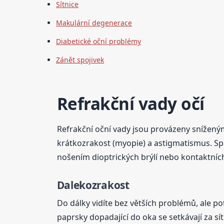
Sítnice
Makulární degenerace
Diabetické oční problémy
Zánět spojivek
Refrakční vady očí
Refrakční oční vady jsou provázeny snížený
krátkozrakost (myopie) a astigmatismus. Spe
nošením dioptrických brýlí nebo kontaktníc
Dalekozrakost
Do dálky vidíte bez větších problémů, ale p
paprsky dopadající do oka se setkávají za sít