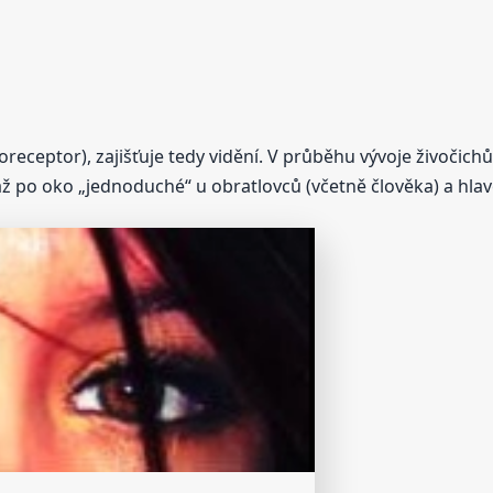
oreceptor), zajišťuje tedy vidění. V průběhu vývoje živočic
až po oko „jednoduché“ u obratlovců (včetně člověka) a hla