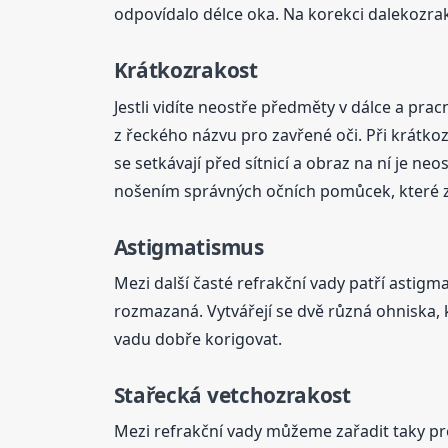
odpovídalo délce oka. Na korekci dalekozrakos
Krátkozrakost
Jestli vidíte neostře předměty v dálce a pra
z řeckého názvu pro zavřené oči. Při krátko
se setkávají před sítnicí a obraz na ní je n
nošením správných očních pomůcek, které zaj
Astigmatismus
Mezi další časté refrakční vady patří astigm
rozmazaná. Vytvářejí se dvě různá ohniska, k
vadu dobře korigovat.
Stařecká vetchozrakost
Mezi refrakční vady můžeme zařadit taky pre