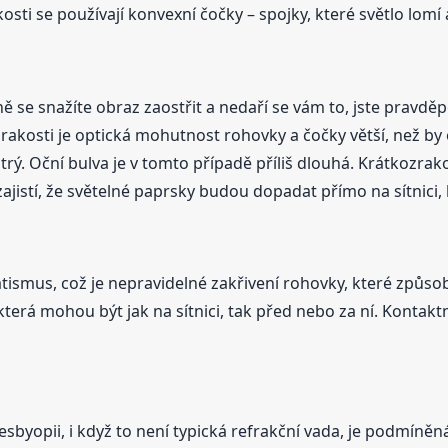
ti se používají konvexní čočky – spojky, které světlo lomí a 
cně se snažíte obraz zaostřit a nedaří se vám to, jste prav
zrakosti je optická mohutnost rohovky a čočky větší, než by
eostrý. Oční bulva je v tomto případě příliš dlouhá. Krátkozr
istí, že světelné paprsky budou dopadat přímo na sítnici, k
atismus, což je nepravidelné zakřivení rohovky, které způsob
terá mohou být jak na sítnici, tak před nebo za ní. Kontakt
sbyopii, i když to není typická refrakční vada, je podmíněn