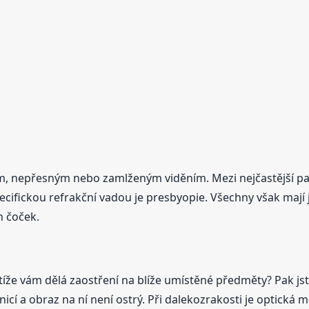
m, nepřesným nebo zamlženým viděním. Mezi nejčastější pa
cifickou refrakční vadou je presbyopie. Všechny však mají 
h čoček.
otíže vám dělá zaostření na blíže umístěné předměty? Pak j
nicí a obraz na ní není ostrý. Při dalekozrakosti je optická