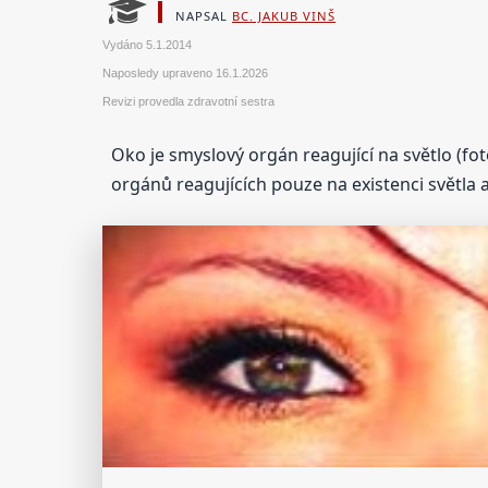
NAPSAL
BC. JAKUB VINŠ
Vydáno
5.1.2014
Naposledy upraveno
16.1.2026
Revizi provedla zdravotní sestra
Oko je smyslový orgán reagující na světlo (fot
orgánů reagujících pouze na existenci světla 