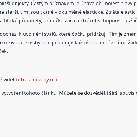
ližší objekty. Častým příznakem je únava očí, bolest hlavy při
starší, tím jsou tkáně v oku méně elastické. Ztráta elastici
blízké předměty, už čočka začala ztrácet schopnost rozšiřo
ochází k uvolnění svalů, které čočku přidržují. Tím je znem
 roku života. Presbyopie postihuje každého a není známa žá
ček.
é vidět
refrakční vady očí
.
 vytvoření tohoto článku. Můžete se dozvědět i širší souvislo