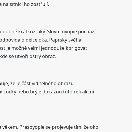
na sítnici ho zostřují.
děpodobně krátkozraký. Slovo myopie pochází
 odpovídalo délce oka. Paprsky světla
akost je možné velmi jednoduše korigovat
de se utvoří ostrý obraz.
uje, že je část viditelného obrazu
ní čočky nebo brýle dokážou tuto refrakční
á věkem. Presbyopie se projevuje tím, že oko