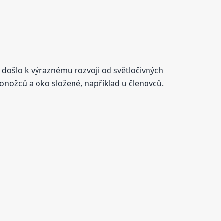
hů došlo k výraznému rozvoji od světločivných
vonožců a oko složené, například u členovců.