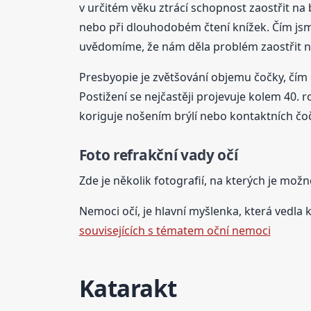
v určitém věku ztrácí schopnost zaostřit na b
nebo při dlouhodobém čtení knížek. Čím jsme 
uvědomíme, že nám děla problém zaostřit na 
Presbyopie je zvětšování objemu čočky, čím d
Postižení se nejčastěji projevuje kolem 40.
koriguje nošením brýlí nebo kontaktních čo
Foto refrakční vady očí
Zde je několik fotografií, na kterých je možn
Nemoci očí, je hlavní myšlenka, která vedla k
souvisejících s tématem oční nemoci
Katarakt