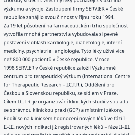
choroby srdeční. Všechny léky pocházejí z vlastního
výzkumu a vývoje. Zastoupení firmy SERVIER v České
republice zahájilo svou činnost v říjnu roku 1994.
Za 19 let působení na farmaceutickém trhu společnost
vytvořila mnohá partnerství a vybudovala si pevné
postavení v oblasti kardiologie, diabetologie, interní
medicíny, psychiatrie i angiologie. Tyto léky užívá více
než 800 000 pacientů v České republice. V roce
1998 SERVIER v České republice založil Výzkumné
centrum pro terapeutický výzkum (International Centre
for Therapeutic Research – I.C.T.R.), Oddělení pro
Českou a Slovenskou republiku, se sídlem v Praze.
Cílem I.C.T.R. je organizování klinických studií v souladu
se správnou klinickou praxí (GCP) a místními zákony.
Podílí se na klinickém hodnocení nových léků ve fázi I–
II–III, nových indikací již registrovaných léků – fáze II–III,