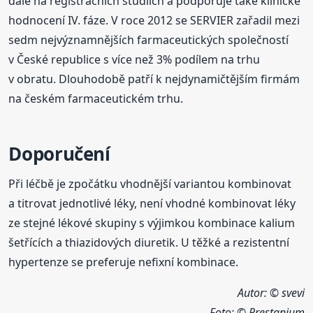
dále na registračních studiích a podporuje také klinické
hodnocení IV. fáze. V roce 2012 se SERVIER zařadil mezi
sedm nejvýznamnějších farmaceutických společností
v České republice s více než 3% podílem na trhu
v obratu. Dlouhodobě patří k nejdynamičtějším firmám
na českém farmaceutickém trhu.
Doporučení
Při léčbě je zpočátku vhodnější variantou kombinovat
a titrovat jednotlivé léky, není vhodné kombinovat léky
ze stejné lékové skupiny s výjimkou kombinace kalium
šetřících a thiazidových diuretik. U těžké a rezistentní
hypertenze se preferuje nefixní kombinace.
Autor: © svevi
Foto:
© Prestanium