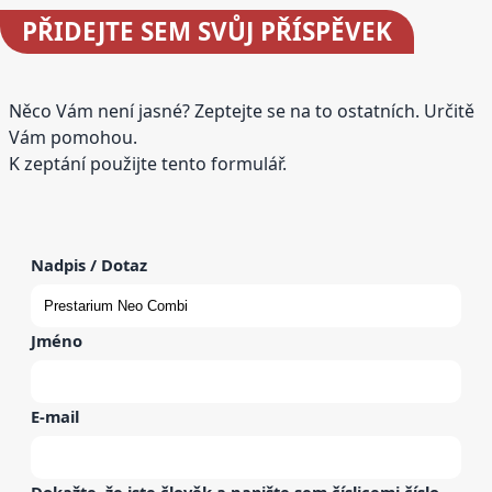
PŘIDEJTE
SEM SVŮJ PŘÍSPĚVEK
Něco Vám není jasné? Zeptejte se na to ostatních. Určitě
Vám pomohou.
K zeptání použijte tento formulář.
Nadpis / Dotaz
Jméno
E-mail
Dokažte, že jste člověk a napište sem
číslicemi
číslo