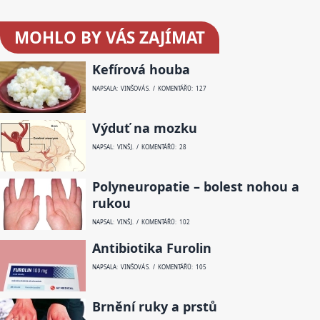
MOHLO BY VÁS ZAJÍMAT
Kefírová houba
NAPSALA: VINŠOVÁ S. / KOMENTÁŘŮ: 127
Výduť na mozku
NAPSAL: VINŠ J. / KOMENTÁŘŮ: 28
Polyneuropatie – bolest nohou a
rukou
NAPSAL: VINŠ J. / KOMENTÁŘŮ: 102
Antibiotika Furolin
NAPSALA: VINŠOVÁ S. / KOMENTÁŘŮ: 105
Brnění ruky a prstů