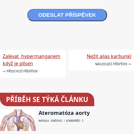
ODESLAT PŘÍSPĚVEK
Zalévat hypermanganem
Nežit alias karbunkl
když je plísen
NÁSLEDUJÍCÍ PŘÍSPĚVEK >>
<< PŘEDCHOZÍ PŘÍSPĚVEK
PŘÍBĚH SE TÝKÁ ČLÁNKU
Ateromatóza aorty
NAPSALA: VINŠOVÁ S. / KOMENTÁŘŮ: 2