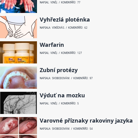
NAPSAL: VINŠ J. / KOMENTÁŘŮ: 77
Vyhřezlá ploténka
NAPSALA: VINŠOVÁ S. / KOMENTÁŘŮ: 62
Warfarin
NAPSAL: VINŠ J. / KOMENTÁŘŮ: 127
Zubní protézy
NAPSALA: SVOBODOVÁ M. / KOMENTÁŘŮ: 97
Výduť na mozku
NAPSAL: VINŠ J. / KOMENTÁŘŮ: 5
Varovné příznaky rakoviny jazyka
NAPSALA: SVOBODOVÁ M. / KOMENTÁŘŮ: 54