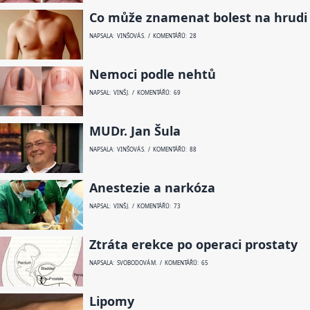
Co může znamenat bolest na hrudi
NAPSALA: VINŠOVÁ S. / KOMENTÁŘŮ: 28
Nemoci podle nehtů
NAPSAL: VINŠ J. / KOMENTÁŘŮ: 69
MUDr. Jan Šula
NAPSALA: VINŠOVÁ S. / KOMENTÁŘŮ: 88
Anestezie a narkóza
NAPSAL: VINŠ J. / KOMENTÁŘŮ: 73
Ztráta erekce po operaci prostaty
NAPSALA: SVOBODOVÁ M. / KOMENTÁŘŮ: 65
Lipomy