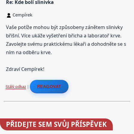
Re: Kde bolí slinivka
Cempírek
Vaše potíže mohou být způsobeny zánětem slinivky
břišní. Více ukáže vyšetření břicha a laboratoř krve.
Zavolejte svému praktickému lékaři a dohodněte se s
ním na odběru krve.
Zdraví Cempírek!
Stálý odkaz
|
REAGOVAT
PŘIDEJTE
SEM SVŮJ PŘÍSPĚVEK