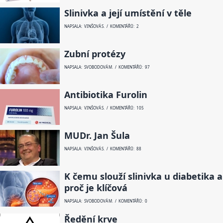
Slinivka a její umístění v těle
NAPSALA: VINŠOVÁ S. / KOMENTÁŘŮ: 2
Zubní protézy
NAPSALA: SVOBODOVÁ M. / KOMENTÁŘŮ: 97
Antibiotika Furolin
NAPSALA: VINŠOVÁ S. / KOMENTÁŘŮ: 105
MUDr. Jan Šula
NAPSALA: VINŠOVÁ S. / KOMENTÁŘŮ: 88
K čemu slouží slinivka u diabetika a
proč je klíčová
NAPSALA: SVOBODOVÁ M. / KOMENTÁŘŮ: 0
Ředění krve