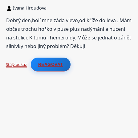
Ivana Hroudova
Dobrý den,bolí mne záda vlevo,od kříže do leva . Mám
občas trochu hořko v puse plus nadýmání a nucení
na stolici. K tomu i hemeroidy. Může se jednat o zánět
slinivky nebo jiný problém? Děkuji
Stálý odkaz
|
REAGOVAT