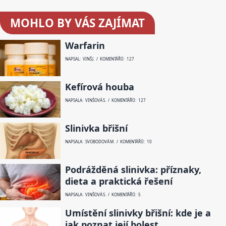
MOHLO BY VÁS ZAJÍMAT
Warfarin
NAPSAL: VINŠ J. / KOMENTÁŘŮ: 127
Kefírová houba
NAPSALA: VINŠOVÁ S. / KOMENTÁŘŮ: 127
Slinivka břišní
NAPSALA: SVOBODOVÁ M. / KOMENTÁŘŮ: 10
Podrážděná slinivka: příznaky,
dieta a praktická řešení
NAPSALA: VINŠOVÁ S. / KOMENTÁŘŮ: 5
Umístění slinivky břišní: kde je a
jak poznat její bolest