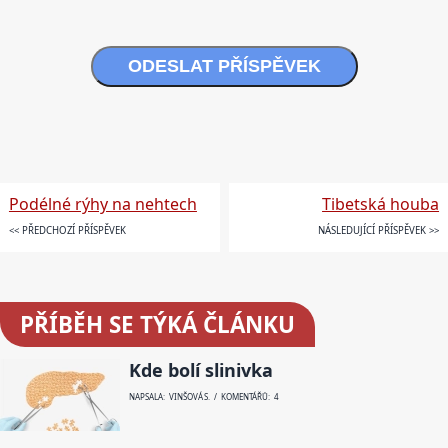
ODESLAT PŘÍSPĚVEK
Podélné rýhy na nehtech
Tibetská houba
<< PŘEDCHOZÍ PŘÍSPĚVEK
NÁSLEDUJÍCÍ PŘÍSPĚVEK >>
PŘÍBĚH SE TÝKÁ ČLÁNKU
Kde bolí slinivka
NAPSALA: VINŠOVÁ S. / KOMENTÁŘŮ: 4