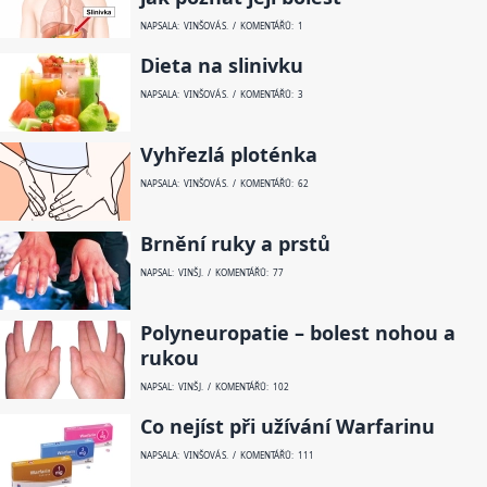
NAPSALA: VINŠOVÁ S. / KOMENTÁŘŮ: 1
Dieta na slinivku
NAPSALA: VINŠOVÁ S. / KOMENTÁŘŮ: 3
Vyhřezlá ploténka
NAPSALA: VINŠOVÁ S. / KOMENTÁŘŮ: 62
Brnění ruky a prstů
NAPSAL: VINŠ J. / KOMENTÁŘŮ: 77
Polyneuropatie – bolest nohou a
rukou
NAPSAL: VINŠ J. / KOMENTÁŘŮ: 102
Co nejíst při užívání Warfarinu
NAPSALA: VINŠOVÁ S. / KOMENTÁŘŮ: 111