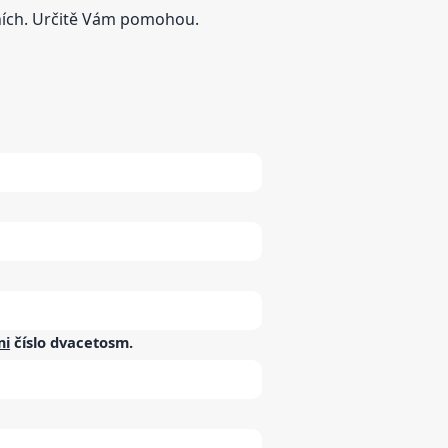
tních. Určitě Vám pomohou.
mi
číslo
dvacetosm
.