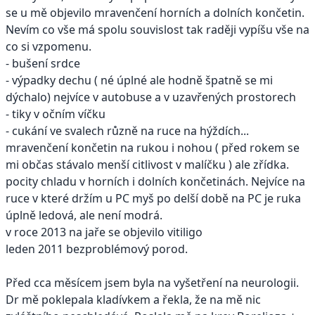
se u mě objevilo mravenčení horních a dolních končetin.
Nevím co vše má spolu souvislost tak raději vypíšu vše na
co si vzpomenu.
- bušení srdce
- výpadky dechu ( né úplné ale hodně špatně se mi
dýchalo) nejvíce v autobuse a v uzavřených prostorech
- tiky v očním víčku
- cukání ve svalech různě na ruce na hýždích...
mravenčení končetin na rukou i nohou ( před rokem se
mi občas stávalo menší citlivost v malíčku ) ale zřídka.
pocity chladu v horních i dolních končetinách. Nejvíce na
ruce v které držím u PC myš po delší době na PC je ruka
úplně ledová, ale není modrá.
v roce 2013 na jaře se objevilo vitiligo
leden 2011 bezproblémový porod.
Před cca měsícem jsem byla na vyšetření na neurologii.
Dr mě poklepala kladívkem a řekla, že na mě nic