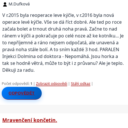
M.Dufková
V r.2015 byla reoperace leve kýčle, v r.2016 byla nová
operace levé kýčle. Vše se dá říct dobré. Ale ted po roce
začala bolet a trnout druhá noha pravá. Začne to nad
ránem v kýčli a pokračuje po celé noze až ke kotníku... Je
to nepříjemné a ráno nejsem odpočatá, ale unavená a
pravá noha stále bolí. A to sním každé 3 hod. PARALEN
Injekci Dolmina od doktora - Nepomáhá. Jsou horka a
tak se hodně větrá, může to být i z průvanu? Ale je teplo.
Děkuji za radu.
Počet odpovědí:
1
|
Zobrazit odpovědi
|
Stálý odkaz
|
ODPOVĚDĚT
Mravenčení končetin.