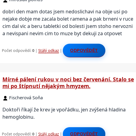
dobri den mam dotas jsem nedoslichavi na obje usi po
nejake dobje me zacala bolet ramena a pak brneni v ruce
cim dal vic a beru tabletki od bolesti jsem stoho nervozni
a nevispani nevim cim to muze byt dekuji za otpovet
Počet odpovědí:
0
|
Stálý odkaz
|
ODPOVĚDĚT
Mírné pálení rukou v noci bez červenání. Stalo se
mi po štípnutí nějakým hmyzem.
Fischerová Soňa
Doktoři říkají že krev je vpořádku, jen zvýšená hladina
hemoglobinu.
Počet odpovědí:
0
|
Stálý odkaz
|
ODPOVĚDĚT