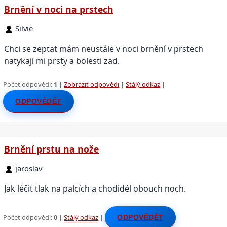
Brnění v noci na prstech
Silvie
Chci se zeptat mám neustále v noci brnění v prstech
natykaji mi prsty a bolesti zad.
Počet odpovědí:
1
|
Zobrazit odpovědi
|
Stálý odkaz
|
ODPOVĚDĚT
Brnění prstu na nože
jaroslav
Jak léčit tlak na palcích a chodidél obouch noch.
Počet odpovědí:
0
|
Stálý odkaz
|
ODPOVĚDĚT