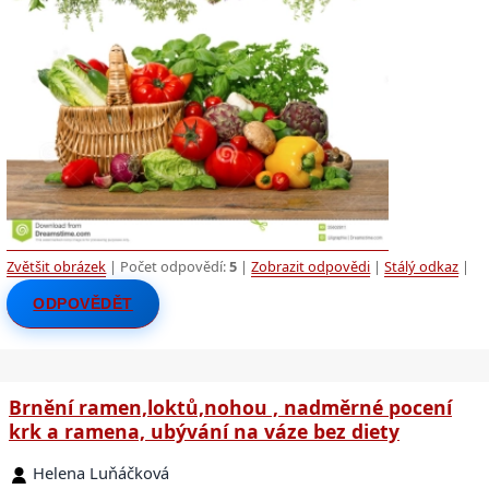
Zvětšit obrázek
| Počet odpovědí:
5
|
Zobrazit odpovědi
|
Stálý odkaz
|
ODPOVĚDĚT
Brnění ramen,loktů,nohou , nadměrné pocení
krk a ramena, ubývání na váze bez diety
Helena Luňáčková