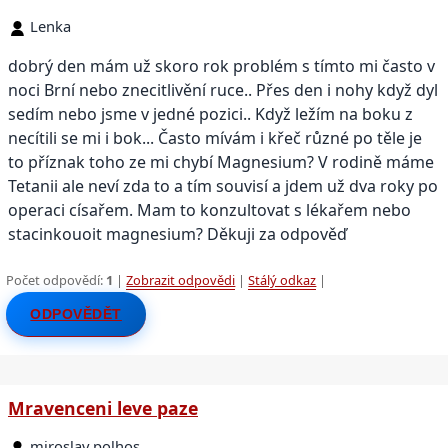
Lenka
dobrý den mám už skoro rok problém s tímto mi často v
noci Brní nebo znecitlivění ruce.. Přes den i nohy když dyl
sedím nebo jsme v jedné pozici.. Když ležím na boku z
necítili se mi i bok... Často mívám i křeč různé po těle je
to příznak toho ze mi chybí Magnesium? V rodině máme
Tetanii ale neví zda to a tím souvisí a jdem už dva roky po
operaci císařem. Mam to konzultovat s lékařem nebo
stacinkouoit magnesium? Děkuji za odpověď
Počet odpovědí:
1
|
Zobrazit odpovědi
|
Stálý odkaz
|
ODPOVĚDĚT
Mravenceni leve paze
miroslav polhos