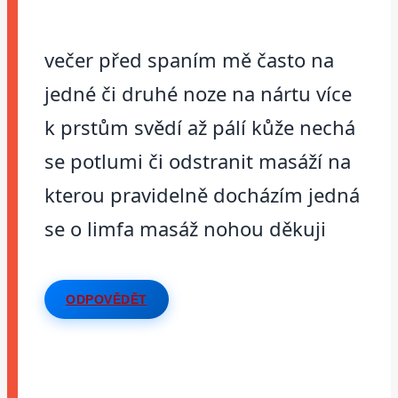
večer před spaním mě často na
jedné či druhé noze na nártu více
k prstům svědí až pálí kůže nechá
se potlumi či odstranit masáží na
kterou pravidelně docházím jedná
se o limfa masáž nohou děkuji
ODPOVĚDĚT