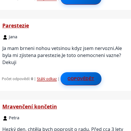
Parestezie
Jana
Ja mam brneni nohou vetsinou kdyz jsem nervozni.Ale
byla mi zjistena parestezie.Je toto onemocneni vazne?
Dekuji
Počet odpovědí:
0
|
Stálý odkaz
|
ODPOVĚDĚT
Mravenčení končetin
Petra
Hezký den, chtěla bych poprosit o radu. Před cca 3 lety