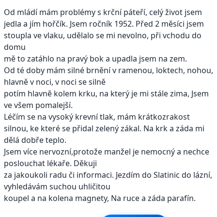
Od mládí mám problémy s krční páteří, celý život jsem
jedla a jím hořčík. Jsem ročník 1952. Před 2 měsíci jsem
stoupla ve vlaku, udělalo se mi nevolno, při vchodu do
domu
mě to zatáhlo na pravý bok a upadla jsem na zem.
Od té doby mám silné brnění v ramenou, loktech, nohou,
hlavně v noci, v noci se silně
potím hlavně kolem krku, na který je mi stále zima, Jsem
ve všem pomalejší.
Léčím se na vysoký krevní tlak, mám krátkozrakost
silnou, ke které se přidal zelený zákal. Na krk a záda mi
dělá dobře teplo.
Jsem více nervozní,protože manžel je nemocný a nechce
poslouchat lékaře. Děkuji
za jakoukoli radu či informaci. Jezdím do Slatinic do lázní,
vyhledávám suchou uhličitou
koupel a na kolena magnety, Na ruce a záda parafín.