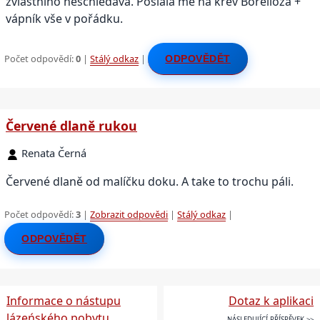
zvláštního neschledává. Poslala mě na krev Borelioza +
vápník vše v pořádku.
Počet odpovědí:
0
|
Stálý odkaz
|
ODPOVĚDĚT
Červené dlaně rukou
Renata Černá
Červené dlaně od malíčku doku. A take to trochu páli.
Počet odpovědí:
3
|
Zobrazit odpovědi
|
Stálý odkaz
|
ODPOVĚDĚT
Informace o nástupu
Dotaz k aplikaci
lázeńského pobytu
NÁSLEDUJÍCÍ PŘÍSPĚVEK >>