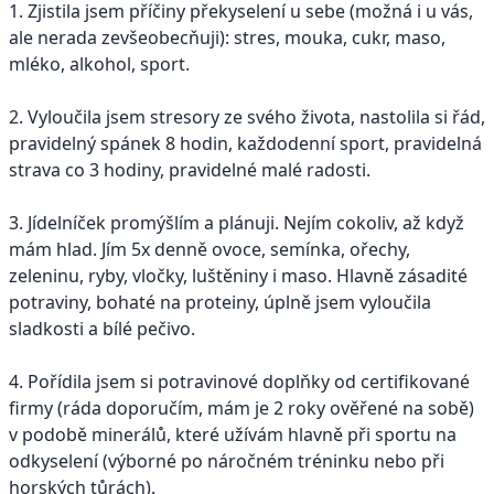
1. Zjistila jsem příčiny překyselení u sebe (možná i u vás,
ale nerada zevšeobecňuji): stres, mouka, cukr, maso,
mléko, alkohol, sport.
2. Vyloučila jsem stresory ze svého života, nastolila si řád,
pravidelný spánek 8 hodin, každodenní sport, pravidelná
strava co 3 hodiny, pravidelné malé radosti.
3. Jídelníček promýšlím a plánuji. Nejím cokoliv, až když
mám hlad. Jím 5x denně ovoce, semínka, ořechy,
zeleninu, ryby, vločky, luštěniny i maso. Hlavně zásadité
potraviny, bohaté na proteiny, úplně jsem vyloučila
sladkosti a bílé pečivo.
4. Pořídila jsem si potravinové doplňky od certifikované
firmy (ráda doporučím, mám je 2 roky ověřené na sobě)
v podobě minerálů, které užívám hlavně při sportu na
odkyselení (výborné po náročném tréninku nebo při
horských tůrách).