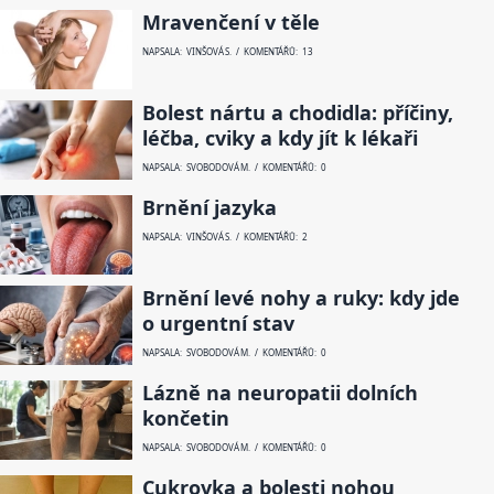
Mravenčení v těle
NAPSALA: VINŠOVÁ S. / KOMENTÁŘŮ: 13
Bolest nártu a chodidla: příčiny,
léčba, cviky a kdy jít k lékaři
NAPSALA: SVOBODOVÁ M. / KOMENTÁŘŮ: 0
Brnění jazyka
NAPSALA: VINŠOVÁ S. / KOMENTÁŘŮ: 2
Brnění levé nohy a ruky: kdy jde
o urgentní stav
NAPSALA: SVOBODOVÁ M. / KOMENTÁŘŮ: 0
Lázně na neuropatii dolních
končetin
NAPSALA: SVOBODOVÁ M. / KOMENTÁŘŮ: 0
Cukrovka a bolesti nohou