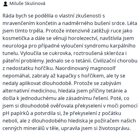
Miluše Skulinová
Ráda bych se podělila o vlastní zkušenosti s
mravenčením končetin a nadměrného bušení srdce. Léta
jsem tímto trpěla. Protože intenzivně zatěžuji ruce jako
kosmetička a dále se věnuji horolezectví, navštívila jsem
neurologa pro případné vyloučení syndromu karpálního
tunelu. Vyloučila se cukrovka, roztroušená skleróza i
páteřní problémy. Jednalo se o tetánii. Civilizační chorobu
z nedostatku hořčíku. Naordinovaný magnosolf
nepomáhal, zabraly až kapačky s hořčíkem, ale ty se
nedaly aplikovat dlouhodobě. Protože se zabývám
alternativní medicínou, hledala jsem příčiny tetánie a
došla k jednoduchému ale zásadnímu řešení. Poté, co
jsem si dlouhodobě ověřovala překyselení v moči pomocí
pH papírků a potvrdila si, že překyselení z počátku
nebolí, ale z dlouhodobého hlediska je požíračem našich
cenných minerálů v těle, upravila jsem si životosprávu.