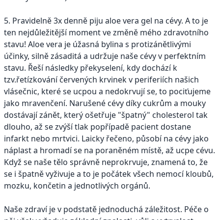
5. Pravidelně 3x denně piju aloe vera gel na cévy. A to je
ten nejdůležitější moment ve změně mého zdravotního
stavu! Aloe vera je úžasná bylina s protizánětlivými
účinky, silně zásaditá a udržuje naše cévy v perfektním
stavu. Řeší následky překyselení, kdy dochází k
tzv.řetízkování červených krvinek v periferiích našich
vlásečnic, které se ucpou a nedokrvují se, to pociťujeme
jako mravenčení. Narušené cévy díky cukrům a mouky
dostávají zánět, který ošetřuje "špatný" cholesterol tak
dlouho, až se zvýší tlak popřípadě pacient dostane
infarkt nebo mrtvici. Laicky řečeno, působí na cévy jako
náplast a hromadí se na poraněném místě, až ucpe cévu.
Když se naše tělo správně neprokrvuje, znamená to, že
se i špatně vyživuje a to je počátek všech nemocí kloubů,
mozku, končetin a jednotlivých orgánů.
Naše zdraví je v podstatě jednoduchá záležitost. Péče o