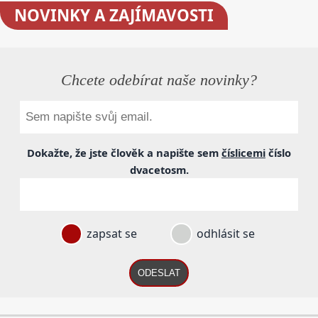
NOVINKY
A ZAJÍMAVOSTI
Chcete odebírat naše novinky?
Dokažte, že jste člověk a napište sem
číslicemi
číslo
dvacetosm
.
zapsat se
odhlásit se
ODESLAT