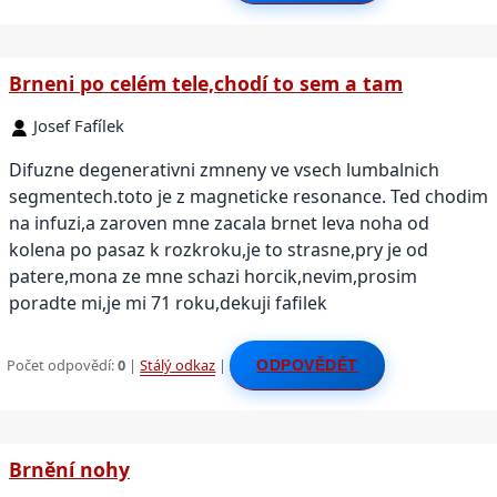
Brneni po celém tele,chodí to sem a tam
Josef Fafílek
Difuzne degenerativni zmneny ve vsech lumbalnich
segmentech.toto je z magneticke resonance. Ted chodim
na infuzi,a zaroven mne zacala brnet leva noha od
kolena po pasaz k rozkroku,je to strasne,pry je od
patere,mona ze mne schazi horcik,nevim,prosim
poradte mi,je mi 71 roku,dekuji fafilek
Počet odpovědí:
0
|
Stálý odkaz
|
ODPOVĚDĚT
Brnění nohy