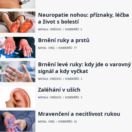
Neuropatie nohou: příznaky, léčba
a život s bolestí
NAPSALA: VINŠOVÁ S. / KOMENTÁŘŮ: 6
Brnění ruky a prstů
NAPSAL: VINŠ J. / KOMENTÁŘŮ: 77
Brnění levé ruky: kdy jde o varovný
signál a kdy vyčkat
NAPSALA: VINŠOVÁ S. / KOMENTÁŘŮ: 2
Zaléhání v uších
NAPSALA: VINŠOVÁ S. / KOMENTÁŘŮ: 3
Mravenčení a necitlivost rukou
NAPSAL: VINŠ J. / KOMENTÁŘŮ: 36