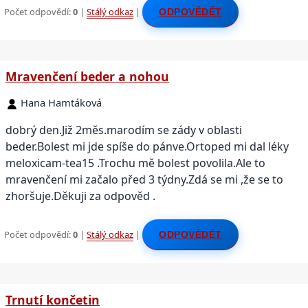
Počet odpovědí:
0
|
Stálý odkaz
|
ODPOVĚDĚT
Mravenčení beder a nohou
Hana Hamtáková
dobrý den.Již 2měs.marodím se zády v oblasti
beder.Bolest mi jde spíše do pánve.Ortoped mi dal léky
meloxicam-tea15 .Trochu mě bolest povolila.Ale to
mravenčení mi začalo před 3 týdny.Zdá se mi ,že se to
zhoršuje.Děkuji za odpověd .
Počet odpovědí:
0
|
Stálý odkaz
|
ODPOVĚDĚT
Trnutí končetin