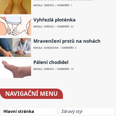
NAPSALA: VINŠOVÁ S. / KOMENTÁŘŮ: 1
Vyhřezlá ploténka
NAPSALA: VINŠOVÁ S. / KOMENTÁŘŮ: 62
Mravenčení prstů na nohách
NAPSALA: SVOBODOVÁ M. / KOMENTÁŘŮ: 0
Pálení chodidel
NAPSALA: VINŠOVÁ S. / KOMENTÁŘŮ: 10
NAVIGAČNÍ
MENU
Hlavní stránka
Zdravý styl