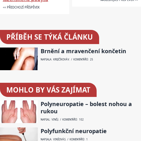
<< PŘEDCHOZÍ PŘÍSPĚVEK
PŘÍBĚH SE TÝKÁ ČLÁNKU
Brnění a mravenčení končetin
NAPSALA: KREJČÍKOVÁ V. / KOMENTÁŘŮ: 25
MOHLO BY VÁS ZAJÍMAT
Polyneuropatie – bolest nohou a
rukou
NAPSAL: VINŠ J. / KOMENTÁŘŮ: 102
Polyfunkční neuropatie
NAPSALA: VINŠOVÁ S. / KOMENTÁŘŮ: 1