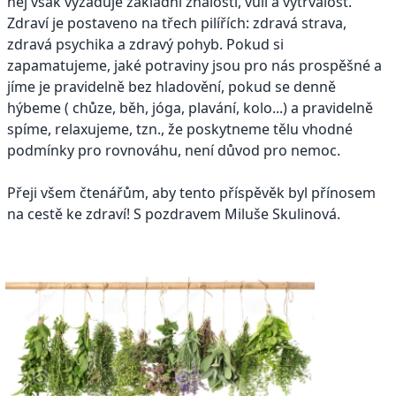
něj však vyžaduje základní znalosti, vůli a vytrvalost.
Zdraví je postaveno na třech pilířích: zdravá strava,
zdravá psychika a zdravý pohyb. Pokud si
zapamatujeme, jaké potraviny jsou pro nás prospěšné a
jíme je pravidelně bez hladovění, pokud se denně
hýbeme ( chůze, běh, jóga, plavání, kolo...) a pravidelně
spíme, relaxujeme, tzn., že poskytneme tělu vhodné
podmínky pro rovnováhu, není důvod pro nemoc.
Přeji všem čtenářům, aby tento příspěvěk byl přínosem
na cestě ke zdraví! S pozdravem Miluše Skulinová.