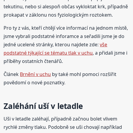
tekutinu, nebo si alespoň občas vykloktat krk, případně
prokapat v záklonu nos fyziologickým roztokem.
Pro ty z vás, kteří chtějí více informací na jednom místě,
jsme vybrali podstatné inforamce a seřadili jsme je do
jedné ucelené stránky, kterou najdete zde:
vše
podstatné týkající se tématu tlak v uchu
, a přidali jsme i
příběhy ostatních čtenářů.
Článek
Brnění v uchu
by také mohl pomoci rozšířit
povědomí o nové poznatky.
Zaléhání uší v letadle
Uši v letadle zaléhají, případně začnou bolet vlivem
rychlé změny tlaku. Podobně se uši chovají například