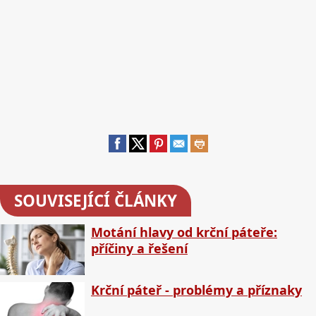
SOUVISEJÍCÍ ČLÁNKY
Motání hlavy od krční páteře:
příčiny a řešení
Krční páteř - problémy a příznaky