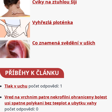
Cviky na ztuhlou šíji
Vyhřezlá ploténka
Co znamená svědění v uších
PŘÍBĚHY
K ČLÁNKU
Tlak v uchu
počet odpovědí: 1
Vred na vrchnim patre nekrofilni ohraniceny bolest
usi spatne polykani bez teeplot a ubytku vahy
počet odpovědí: 0