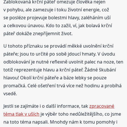
Zablokovaná krční páteř omezuje člověka nejen
v pohybu, ale zamezuje i toku životní energie, což
se posléze projevuje bolestmi hlavy, zaléháním uší
a celkovou únavou. Kdo to zažil, ví, jak bolavá krční
páteř dokáže znepříjemnit život.
U tohoto příznaku se provádí měkké uvolnění krční
páteře; jsou to určité po sobě jdoucí hmaty. V úvodu
odblokování je nutné reflexně uvolnit palec na noze, ten
totiž reprezentuje hlavu a krční páteř. Žádné škubání
hlavou! Okolí krční páteře a báze lebky se pouze
promačká. Celé ošetření trvá více než hodinu a probíhá
vsedě.
Jestli se zajímáte i o další informace, tak
zpracované
téma tlak v uších
je výběr toho nedůležitějšího, co jsme
na toto téma napsali. Mnohdy nám k tomu pomohly i