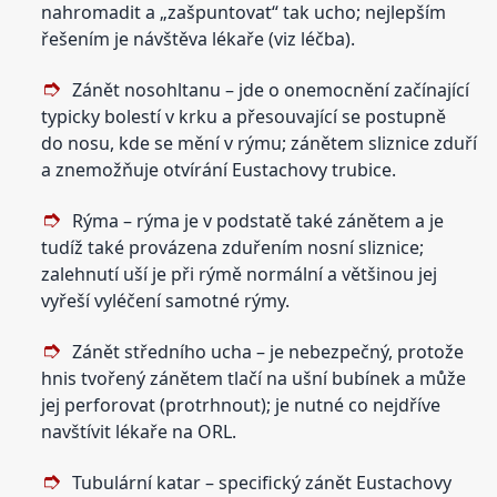
nahromadit a „zašpuntovat“ tak ucho; nejlepším
řešením je návštěva lékaře (viz léčba).
Zánět nosohltanu – jde o onemocnění začínající
typicky bolestí v krku a přesouvající se postupně
do nosu, kde se mění v rýmu; zánětem sliznice zduří
a znemožňuje otvírání Eustachovy trubice.
Rýma – rýma je v podstatě také zánětem a je
tudíž také provázena zduřením nosní sliznice;
zalehnutí uší je při rýmě normální a většinou jej
vyřeší vyléčení samotné rýmy.
Zánět středního ucha – je nebezpečný, protože
hnis tvořený zánětem tlačí na ušní bubínek a může
jej perforovat (protrhnout); je nutné co nejdříve
navštívit lékaře na ORL.
Tubulární katar – specifický zánět Eustachovy