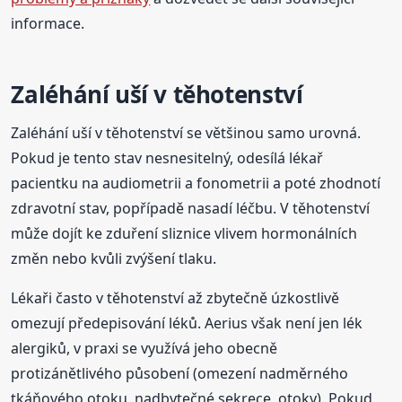
informace.
Zaléhání uší v těhotenství
Zaléhání uší v těhotenství se většinou samo urovná.
Pokud je tento stav nesnesitelný, odesílá lékař
pacientku na audiometrii a fonometrii a poté zhodnotí
zdravotní stav, popřípadě nasadí léčbu. V těhotenství
může dojít ke zduření sliznice vlivem hormonálních
změn nebo kvůli zvýšení tlaku.
Lékaři často v těhotenství až zbytečně úzkostlivě
omezují předepisování léků. Aerius však není jen lék
alergiků, v praxi se využívá jeho obecně
protizánětlivého působení (omezení nadměrného
tkáňového otoku, nadbytečné sekrece, otoky). Pokud