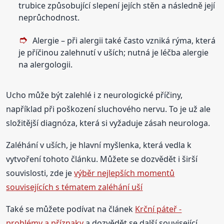
trubice způsobující slepení jejích stěn a následně její
neprůchodnost.
Alergie – při alergii také často vzniká rýma, která
je příčinou zalehnutí v uších; nutná je léčba alergie
na alergologii.
Ucho může být zalehlé i z neurologické příčiny,
například při poškození sluchového nervu. To je už ale
složitější diagnóza, která si vyžaduje zásah neurologa.
Zaléhání v uších, je hlavní myšlenka, která vedla k
vytvoření tohoto článku. Můžete se dozvědět i širší
souvislosti, zde je
výběr nejlepších momentů
souvisejících s tématem zaléhání uší
Také se můžete podívat na článek
Krční páteř -
problémy a příznaky
a dozvědět se další související