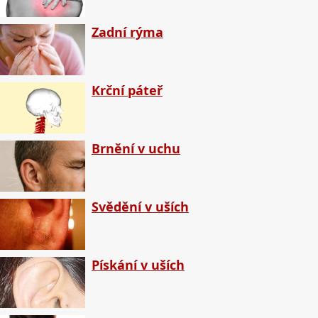
Zadní rýma
Krční páteř
Brnění v uchu
Svědění v uších
Pískání v uších