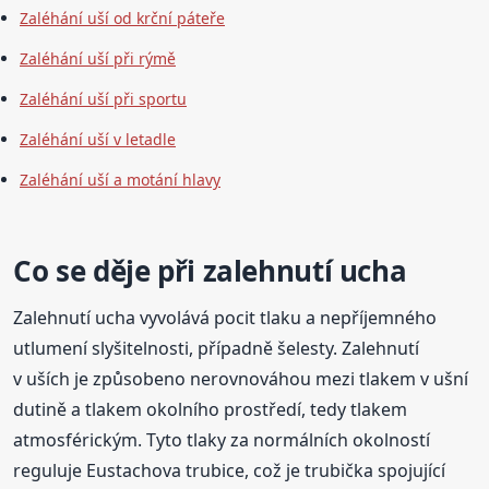
Zaléhání uší od krční páteře
Zaléhání uší při rýmě
Zaléhání uší při sportu
Zaléhání uší v letadle
Zaléhání uší a motání hlavy
Co se děje při zalehnutí ucha
Zalehnutí ucha vyvolává pocit tlaku a nepříjemného
utlumení slyšitelnosti, případně šelesty. Zalehnutí
v uších je způsobeno nerovnováhou mezi tlakem v ušní
dutině a tlakem okolního prostředí, tedy tlakem
atmosférickým. Tyto tlaky za normálních okolností
reguluje Eustachova trubice, což je trubička spojující