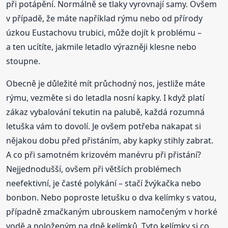
při potápění. Normálně se tlaky vyrovnají samy. Ovšem
v případě, že máte například rýmu nebo od přírody
úzkou Eustachovu trubici, může dojít k problému –
a ten ucítíte, jakmile letadlo výrazněji klesne nebo
stoupne.
Obecně je důležité mít průchodný nos, jestliže máte
rýmu, vezměte si do letadla nosní kapky. I když platí
zákaz vybalování tekutin na palubě, každá rozumná
letuška vám to dovolí. Je ovšem potřeba nakapat si
nějakou dobu před přistáním, aby kapky stihly zabrat.
A co při samotném krizovém manévru při přistání?
Nejjednodušší, ovšem při větších problémech
neefektivní, je časté polykání – stačí žvýkačka nebo
bonbon. Nebo poproste letušku o dva kelímky s vatou,
případně zmačkaným ubrouskem namočeným v horké
vodě a položeným na dně kelímků. Tyto kelímky si co