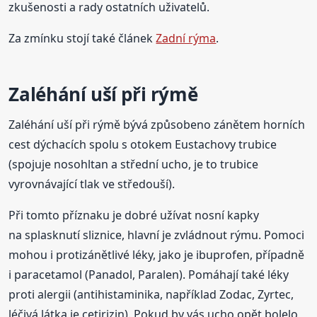
zkušenosti a rady ostatních uživatelů.
Za zmínku stojí také článek
Zadní rýma
.
Zaléhání uší při rýmě
Zaléhání uší při rýmě bývá způsobeno zánětem horních
cest dýchacích spolu s otokem Eustachovy trubice
(spojuje nosohltan a střední ucho, je to trubice
vyrovnávající tlak ve středouší).
Při tomto příznaku je dobré užívat nosní kapky
na splasknutí sliznice, hlavní je zvládnout rýmu. Pomoci
mohou i protizánětlivé léky, jako je ibuprofen, případně
i paracetamol (Panadol, Paralen). Pomáhají také léky
proti alergii (antihistaminika, například Zodac, Zyrtec,
léčivá látka je cetirizin). Pokud by vás ucho opět bolelo