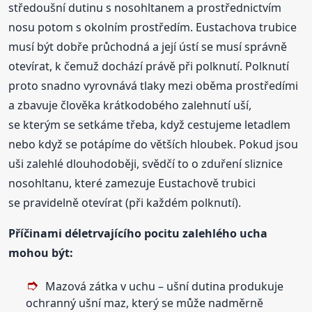
středoušní dutinu s nosohltanem a prostřednictvím
nosu potom s okolním prostředím. Eustachova trubice
musí být dobře průchodná a její ústí se musí správně
otevírat, k čemuž dochází právě při polknutí. Polknutí
proto snadno vyrovnává tlaky mezi oběma prostředími
a zbavuje člověka krátkodobého zalehnutí uší,
se kterým se setkáme třeba, když cestujeme letadlem
nebo když se potápíme do větších hloubek. Pokud jsou
uši zalehlé dlouhodoběji, svědčí to o zduření sliznice
nosohltanu, které zamezuje Eustachově trubici
se pravidelně otevírat (při každém polknutí).
Příčinami déletrvajícího pocitu zalehlého ucha
mohou být:
Mazová zátka v uchu – ušní dutina produkuje
ochranný ušní maz, který se může nadměrně