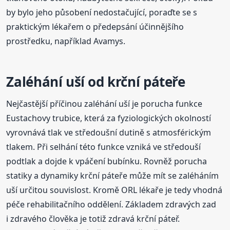
by bylo jeho působení nedostačující, poraďte se s
praktickým lékařem o předepsání účinnějšího
prostředku, například Avamys.
Zaléhání uší od krční páteře
Nejčastější příčinou zaléhání uší je porucha funkce
Eustachovy trubice, která za fyziologických okolností
vyrovnává tlak ve středoušní dutině s atmosférickým
tlakem. Při selhání této funkce vzniká ve středouší
podtlak a dojde k vpáčení bubínku. Rovněž porucha
statiky a dynamiky krční páteře může mít se zaléháním
uší určitou souvislost. Kromě ORL lékaře je tedy vhodná
péče rehabilitačního oddělení. Základem zdravých zad
i zdravého člověka je totiž zdravá krční páteř.