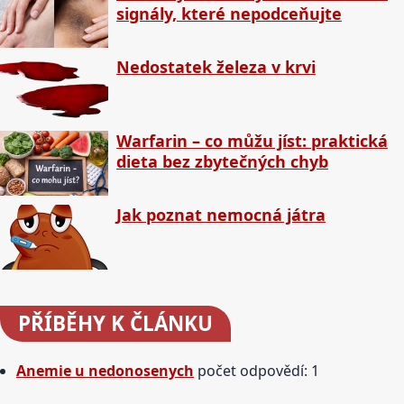
signály, které nepodceňujte
Nedostatek železa v krvi
Warfarin – co můžu jíst: praktická
dieta bez zbytečných chyb
Jak poznat nemocná játra
PŘÍBĚHY
K ČLÁNKU
Anemie u nedonosenych
počet odpovědí: 1