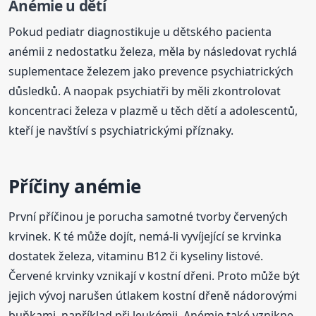
Anémie u dětí
Pokud pediatr diagnostikuje u dětského pacienta
anémii z nedostatku železa, měla by následovat rychlá
suplementace železem jako prevence psychiatrických
důsledků. A naopak psychiatři by měli zkontrolovat
koncentraci železa v plazmě u těch dětí a adolescentů,
kteří je navštíví s psychiatrickými příznaky.
Příčiny anémie
První příčinou je porucha samotné tvorby červených
krvinek. K té může dojít, nemá-li vyvíjející se krvinka
dostatek železa, vitaminu B12 či kyseliny listové.
Červené krvinky vznikají v kostní dřeni. Proto může být
jejich vývoj narušen útlakem kostní dřeně nádorovými
buňkami, například při leukémii. Anémie také vznikne,