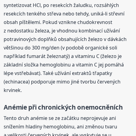
syntetizovat HCl, po resekcích žaludku, rozsáhlých
resekcích tenkého střeva nebo tehdy, uniká-li střevní
obsah píštělemi. Pokud vznikne chudokrevnost
z nedostatku železa, je vhodnou kombinací užívání
potravinových doplňků obsahujících železo v dávkách
většinou do 300 mg/den (v podobě organické soli
například fumarát železnatý) a vitaminu C (železo je
základní složka hemoglobinu a vitamin C jej pomáhá
lépe vstřebávat). Také užívání extraktů třapatky
(echinacea) podporuje mimo jiné tvorbu červených
krvinek.
Anémie při chronických onemocněních
Tento druh anémie se ze začátku neprojevuje ani
snížením hladiny hemoglobinu, ani změnou tvaru
a velikosti červených krvinek, ale vyskytuje se u