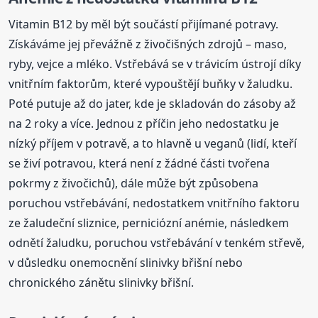
Vitamin B12 by měl být součástí přijímané potravy.
Získáváme jej převážně z živočišných zdrojů – maso,
ryby, vejce a mléko. Vstřebává se v trávicím ústrojí díky
vnitřním faktorům, které vypouštějí buňky v žaludku.
Poté putuje až do jater, kde je skladován do zásoby až
na 2 roky a více. Jednou z příčin jeho nedostatku je
nízký příjem v potravě, a to hlavně u veganů (lidí, kteří
se živí potravou, která není z žádné části tvořena
pokrmy z živočichů), dále může být způsobena
poruchou vstřebávání, nedostatkem vnitřního faktoru
ze žaludeční sliznice, perniciózní anémie, následkem
odnětí žaludku, poruchou vstřebávání v tenkém střevě,
v důsledku onemocnění slinivky břišní nebo
chronického zánětu slinivky břišní.