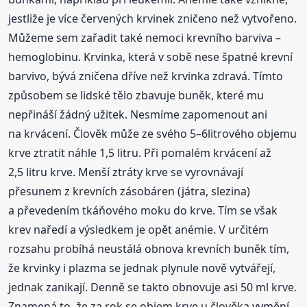
jestliže je více červených krvinek zničeno než vytvořeno.
Můžeme sem zařadit také nemoci krevního barviva –
hemoglobinu. Krvinka, která v sobě nese špatné krevní
barvivo, bývá zničena dříve než krvinka zdravá. Tímto
způsobem se lidské tělo zbavuje buněk, které mu
nepřináší žádný užitek. Nesmíme zapomenout ani
na krvácení. Člověk může ze svého 5–6litrového objemu
krve ztratit náhle 1,5 litru. Při pomalém krvácení až
2,5 litru krve. Menší ztráty krve se vyrovnávají
přesunem z krevních zásobáren (játra, slezina)
a převedením tkáňového moku do krve. Tím se však
krev naředí a výsledkem je opět anémie. V určitém
rozsahu probíhá neustálá obnova krevních buněk tím,
že krvinky i plazma se jednak plynule nově vytvářejí,
jednak zanikají. Denně se takto obnovuje asi 50 ml krve.
Znamená to, že za rok se objem krve u člověka vymění