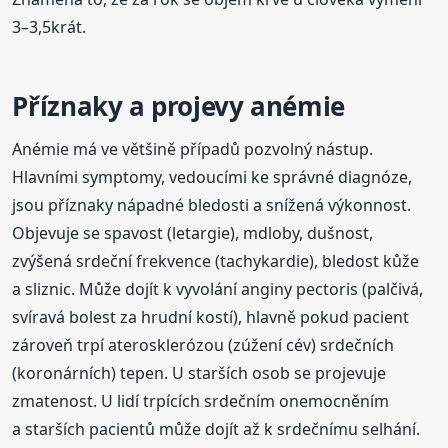
3–3,5krát.
Příznaky a projevy anémie
Anémie má ve většině případů pozvolný nástup.
Hlavními symptomy, vedoucími ke správné diagnóze,
jsou příznaky nápadné bledosti a snížená výkonnost.
Objevuje se spavost (letargie), mdloby, dušnost,
zvýšená srdeční frekvence (tachykardie), bledost kůže
a sliznic. Může dojít k vyvolání anginy pectoris (palčivá,
svíravá bolest za hrudní kostí), hlavně pokud pacient
zároveň trpí aterosklerózou (zúžení cév) srdečních
(koronárních) tepen. U starších osob se projevuje
zmatenost. U lidí trpících srdečním onemocněním
a starších pacientů může dojít až k srdečnímu selhání.