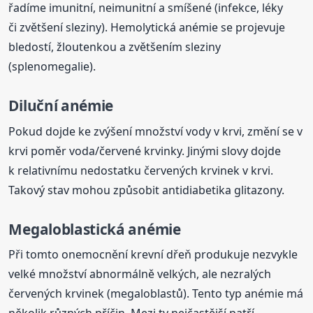
řadíme imunitní, neimunitní a smíšené (infekce, léky
či zvětšení sleziny). Hemolytická anémie se projevuje
bledostí, žloutenkou a zvětšením sleziny
(splenomegalie).
Diluční anémie
Pokud dojde ke zvýšení množství vody v krvi, změní se v
krvi poměr voda/červené krvinky. Jinými slovy dojde
k relativnímu nedostatku červených krvinek v krvi.
Takový stav mohou způsobit antidiabetika glitazony.
Megaloblastická anémie
Při tomto onemocnění krevní dřeň produkuje nezvykle
velké množství abnormálně velkých, ale nezralých
červených krvinek (megaloblastů). Tento typ anémie má
několik různých příčin. Mezi ty nejčastější patří