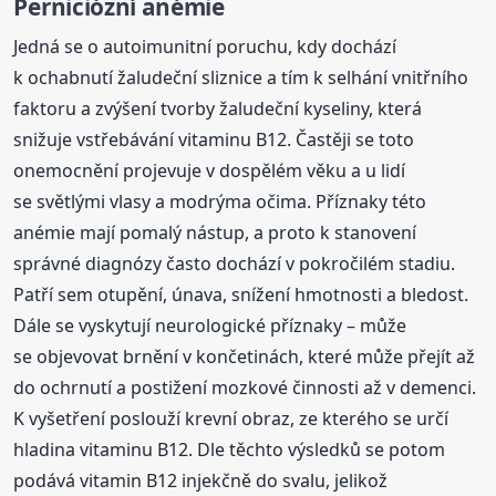
Perniciózní anémie
Jedná se o autoimunitní poruchu, kdy dochází
k ochabnutí žaludeční sliznice a tím k selhání vnitřního
faktoru a zvýšení tvorby žaludeční kyseliny, která
snižuje vstřebávání vitaminu B12. Častěji se toto
onemocnění projevuje v dospělém věku a u lidí
se světlými vlasy a modrýma očima. Příznaky této
anémie mají pomalý nástup, a proto k stanovení
správné diagnózy často dochází v pokročilém stadiu.
Patří sem otupění, únava, snížení hmotnosti a bledost.
Dále se vyskytují neurologické příznaky – může
se objevovat brnění v končetinách, které může přejít až
do ochrnutí a postižení mozkové činnosti až v demenci.
K vyšetření poslouží krevní obraz, ze kterého se určí
hladina vitaminu B12. Dle těchto výsledků se potom
podává vitamin B12 injekčně do svalu, jelikož