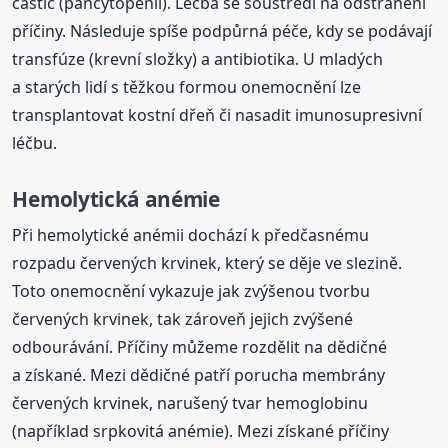
částic (pancytopenii). Léčba se soustředí na odstranění
příčiny. Následuje spíše podpůrná péče, kdy se podávají
transfúze (krevní složky) a antibiotika. U mladých
a starých lidí s těžkou formou onemocnění lze
transplantovat kostní dřeň či nasadit imunosupresivní
léčbu.
Hemolytická anémie
Při hemolytické anémii dochází k předčasnému
rozpadu červených krvinek, který se děje ve slezině.
Toto onemocnění vykazuje jak zvýšenou tvorbu
červených krvinek, tak zároveň jejich zvýšené
odbourávání. Příčiny můžeme rozdělit na dědičné
a získané. Mezi dědičné patří porucha membrány
červených krvinek, narušený tvar hemoglobinu
(například srpkovitá anémie). Mezi získané příčiny