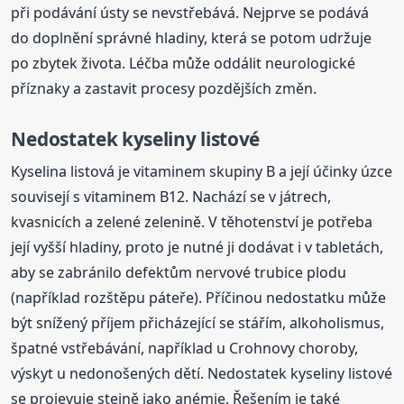
při podávání ústy se nevstřebává. Nejprve se podává
do doplnění správné hladiny, která se potom udržuje
po zbytek života. Léčba může oddálit neurologické
příznaky a zastavit procesy pozdějších změn.
Nedostatek kyseliny listové
Kyselina listová je vitaminem skupiny B a její účinky úzce
souvisejí s vitaminem B12. Nachází se v játrech,
kvasnicích a zelené zelenině. V těhotenství je potřeba
její vyšší hladiny, proto je nutné ji dodávat i v tabletách,
aby se zabránilo defektům nervové trubice plodu
(například rozštěpu páteře). Příčinou nedostatku může
být snížený příjem přicházející se stářím, alkoholismus,
špatné vstřebávání, například u Crohnovy choroby,
výskyt u nedonošených dětí. Nedostatek kyseliny listové
se projevuje stejně jako anémie. Řešením je také