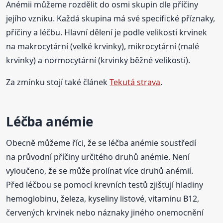
Anémii můžeme rozdělit do osmi skupin dle příčiny
jejího vzniku. Každá skupina má své specifické příznaky,
příčiny a léčbu. Hlavní dělení je podle velikosti krvinek
na makrocytární (velké krvinky), mikrocytární (malé
krvinky) a normocytární (krvinky běžné velikosti).
Za zmínku stojí také článek
Tekutá strava
.
Léčba anémie
Obecně můžeme říci, že se léčba anémie soustředí
na průvodní příčiny určitého druhů anémie. Není
vyloučeno, že se může prolínat více druhů anémií.
Před léčbou se pomocí krevních testů zjišťují hladiny
hemoglobinu, železa, kyseliny listové, vitaminu B12,
červených krvinek nebo náznaky jiného onemocnění