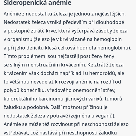
Sideropenická anémie
Anémie z nedostatku železa je jednou z nejčastějších.
Nedostatek železa vzniká především při dlouhodobé
a postupné ztrátě krve, která vyčerpává zásoby železa
v organismu (železo je v krvi vázané na hemoglobin
a při jeho deficitu klesá celková hodnota hemoglobinu).
Tímto problémem jsou nejčastěji postiženy ženy
se silným menstruačním krvácením. Ke ztrátě železa
krvácením však dochází například i u hemoroidů, ale
to většinou nevede až k rozvoji anémie na rozdíl od
polypů konečníku, vředového onemocnění střev,
kolorektálního karcinomu, jícnových varixů, tumorů
žaludku a podobně. Další možnou příčinou je
nedostatek železa v potravě (zejména u veganů).
Anémie se může též rozvinout při neschopnosti železo
vstřebávat, což nastává při neschopnosti žaludku