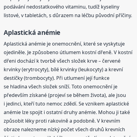
podávání nedostatkového vitaminu, tudíž kyseliny
listové, v tabletách, s důrazem na léčbu původní příčiny.
Aplastická anémie
Aplastická anémie je onemocnění, které se vyskytuje
ojediněle. Je způsobeno útlumem kostní dřeně. V kostní
dřeni dochází k tvorbě všech složek krve – červené
krvinky (erytrocyty), bílé krvinky (leukocyty) a krevní
destičky (trombocyty). Při utlumení její funkce
se hladina všech složek sníží. Toto onemocnění je
především získané (projeví se během života), ale jsou
i jedinci, kteří tuto nemoc zdědí. Se vznikem aplastické
anémie lze spojit i ostatní druhy anémie. Mohou ji také
způsobit léky proti rakovině a podobně. V krevním
obraze nalezneme nízký počet všech druhů krevních