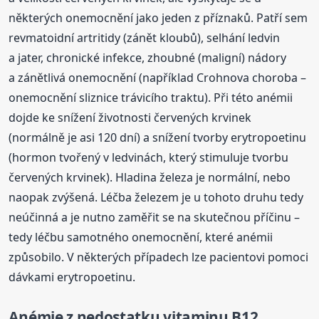
některých onemocnění jako jeden z příznaků. Patří sem
revmatoidní artritidy (zánět kloubů), selhání ledvin
a jater, chronické infekce, zhoubné (maligní) nádory
a zánětlivá onemocnění (například Crohnova choroba –
onemocnění sliznice trávicího traktu). Při této anémii
dojde ke snížení životnosti červených krvinek
(normálně je asi 120 dní) a snížení tvorby erytropoetinu
(hormon tvořený v ledvinách, který stimuluje tvorbu
červených krvinek). Hladina železa je normální, nebo
naopak zvýšená. Léčba železem je u tohoto druhu tedy
neúčinná a je nutno zaměřit se na skutečnou příčinu –
tedy léčbu samotného onemocnění, které anémii
způsobilo. V některých případech lze pacientovi pomoci
dávkami erytropoetinu.
Anémie z nedostatku vitaminu B12