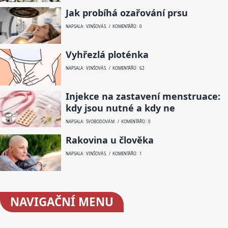
Jak probíhá ozařování prsu
NAPSALA: VINŠOVÁ S. / KOMENTÁŘŮ: 0
Vyhřezlá ploténka
NAPSALA: VINŠOVÁ S. / KOMENTÁŘŮ: 62
Injekce na zastavení menstruace:
kdy jsou nutné a kdy ne
NAPSALA: SVOBODOVÁ M. / KOMENTÁŘŮ: 0
Rakovina u člověka
NAPSALA: VINŠOVÁ S. / KOMENTÁŘŮ: 1
NAVIGAČNÍ
MENU