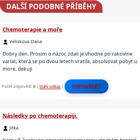
DALŠÍ
PODOBNÉ PŘÍBĚHY
Chemoterapie a moře
Veliskova Dana
Dobry den. Prosim o názor, zdali je vhodne po rakovine
varlat, která se po dvou letech vratila, absolvovat pobyt u
more. dekuji
Počet odpovědí:
0
|
Stálý odkaz
|
ODPOVĚDĚT
Následky po chemoterapiji.
Jitka