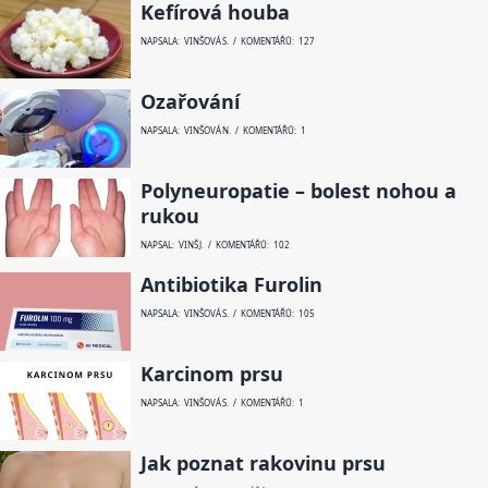
Kefírová houba
NAPSALA: VINŠOVÁ S. / KOMENTÁŘŮ: 127
Ozařování
NAPSALA: VINŠOVÁ N. / KOMENTÁŘŮ: 1
Polyneuropatie – bolest nohou a
rukou
NAPSAL: VINŠ J. / KOMENTÁŘŮ: 102
Antibiotika Furolin
NAPSALA: VINŠOVÁ S. / KOMENTÁŘŮ: 105
Karcinom prsu
NAPSALA: VINŠOVÁ S. / KOMENTÁŘŮ: 1
Jak poznat rakovinu prsu