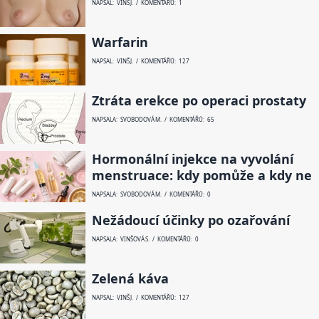
NAPSAL: VINŠ J. / KOMENTÁŘŮ: 1
Warfarin
NAPSAL: VINŠ J. / KOMENTÁŘŮ: 127
Ztráta erekce po operaci prostaty
NAPSALA: SVOBODOVÁ M. / KOMENTÁŘŮ: 65
Hormonální injekce na vyvolání
menstruace: kdy pomůže a kdy ne
NAPSALA: SVOBODOVÁ M. / KOMENTÁŘŮ: 0
Nežádoucí účinky po ozařování
NAPSALA: VINŠOVÁ S. / KOMENTÁŘŮ: 0
Zelená káva
NAPSAL: VINŠ J. / KOMENTÁŘŮ: 127