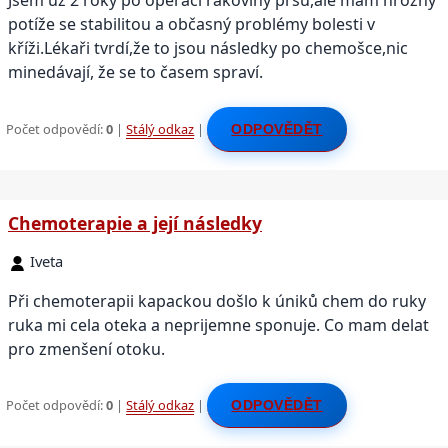
Jsem už 2 roky po operaci rakoviny prsu,ale mám hrozný
potíže se stabilitou a občasný problémy bolesti v
kříži.Lékaři tvrdí,že to jsou následky po chemošce,nic
minedávají, že se to časem spraví.
Počet odpovědí:
0
|
Stálý odkaz
|
ODPOVĚDĚT
Chemoterapie a její následky
Iveta
Při chemoterapii kapackou došlo k úniků chem do ruky
ruka mi cela oteka a neprijemne sponuje. Co mam delat
pro zmenšení otoku.
Počet odpovědí:
0
|
Stálý odkaz
|
ODPOVĚDĚT