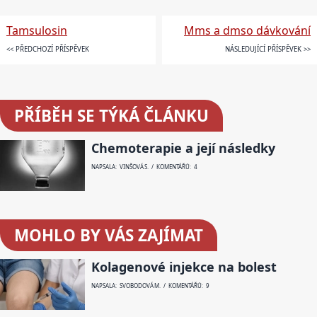
Tamsulosin
Mms a dmso dávkování
<< PŘEDCHOZÍ PŘÍSPĚVEK
NÁSLEDUJÍCÍ PŘÍSPĚVEK >>
PŘÍBĚH SE TÝKÁ ČLÁNKU
Chemoterapie a její následky
NAPSALA: VINŠOVÁ S. / KOMENTÁŘŮ: 4
MOHLO BY VÁS ZAJÍMAT
Kolagenové injekce na bolest
NAPSALA: SVOBODOVÁ M. / KOMENTÁŘŮ: 9