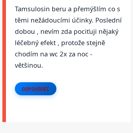
Tamsulosin beru a přemýšlím co s
těmi nežádoucími účinky. Poslední
dobou , nevím zda pociťuji nějaký
léčebný efekt , protože stejně
chodím na wc 2x za noc -
většinou.
ODPOVĚDĚT