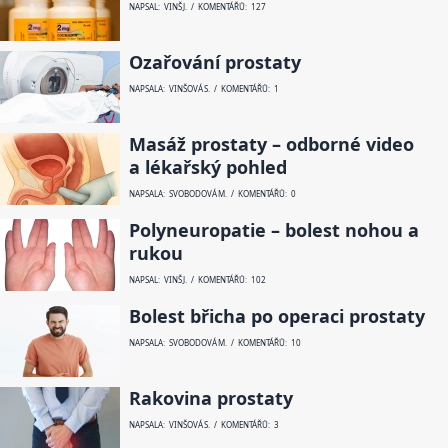
NAPSAL: VINŠ J. / KOMENTÁŘŮ: 127
Ozařování prostaty
NAPSALA: VINŠOVÁ S. / KOMENTÁŘŮ: 1
Masáž prostaty – odborné video
a lékařský pohled
NAPSALA: SVOBODOVÁ M. / KOMENTÁŘŮ: 0
Polyneuropatie – bolest nohou a
rukou
NAPSAL: VINŠ J. / KOMENTÁŘŮ: 102
Bolest břicha po operaci prostaty
NAPSALA: SVOBODOVÁ M. / KOMENTÁŘŮ: 10
Rakovina prostaty
NAPSALA: VINŠOVÁ S. / KOMENTÁŘŮ: 3