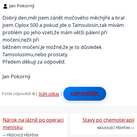
Jan Pokorný
Dobrý den,měl jsem zánět močového měchýře a bral
jsem Ciplox 500 a pokud jde o Tamsulosin,tak mívám
problém po jeho vzetí,že mám větší pálení při
močení,nežli při
běžném močení.Je možné,že je to důsledek
Tamsolusimu,nebo prostaty.
Předem děkuji za odpověď.
Jan Pokorný
Počet odpovědí:
0
|
Stálý odkaz
|
ODPOVĚDĚT
Nárok na lázně po operaci
Stavy po chemoterapii
menisku
NÁSLEDUJÍCÍ PŘÍSPĚVEK >>
<< PŘEDCHOZÍ PŘÍSPĚVEK