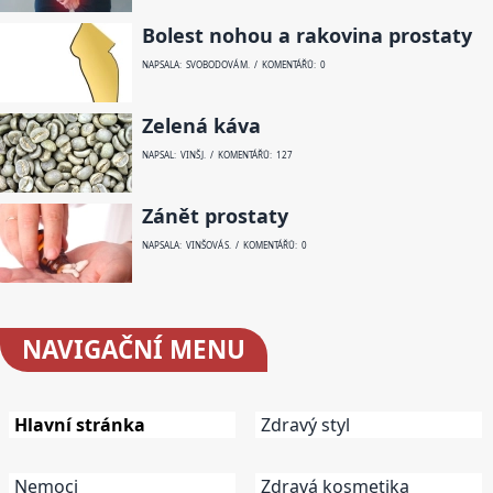
Bolest nohou a rakovina prostaty
NAPSALA: SVOBODOVÁ M. / KOMENTÁŘŮ: 0
Zelená káva
NAPSAL: VINŠ J. / KOMENTÁŘŮ: 127
Zánět prostaty
NAPSALA: VINŠOVÁ S. / KOMENTÁŘŮ: 0
NAVIGAČNÍ
MENU
Hlavní stránka
Zdravý styl
Nemoci
Zdravá kosmetika