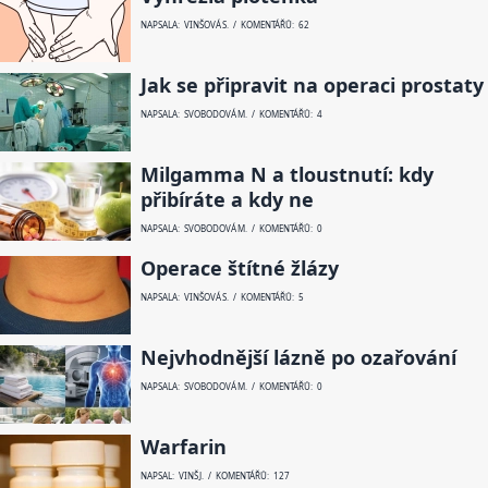
NAPSALA: VINŠOVÁ S. / KOMENTÁŘŮ: 62
Jak se připravit na operaci prostaty
NAPSALA: SVOBODOVÁ M. / KOMENTÁŘŮ: 4
Milgamma N a tloustnutí: kdy
přibíráte a kdy ne
NAPSALA: SVOBODOVÁ M. / KOMENTÁŘŮ: 0
Operace štítné žlázy
NAPSALA: VINŠOVÁ S. / KOMENTÁŘŮ: 5
Nejvhodnější lázně po ozařování
NAPSALA: SVOBODOVÁ M. / KOMENTÁŘŮ: 0
Warfarin
NAPSAL: VINŠ J. / KOMENTÁŘŮ: 127