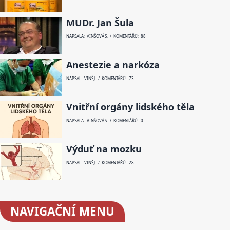
MUDr. Jan Šula
NAPSALA: VINŠOVÁ S. / KOMENTÁŘŮ: 88
Anestezie a narkóza
NAPSAL: VINŠ J. / KOMENTÁŘŮ: 73
Vnitřní orgány lidského těla
NAPSALA: VINŠOVÁ S. / KOMENTÁŘŮ: 0
Výduť na mozku
NAPSAL: VINŠ J. / KOMENTÁŘŮ: 28
NAVIGAČNÍ
MENU