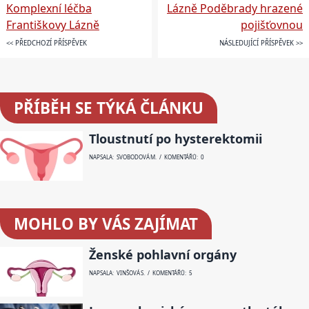
Komplexní léčba
Lázně Poděbrady hrazené
Františkovy Lázně
pojišťovnou
<< PŘEDCHOZÍ PŘÍSPĚVEK
NÁSLEDUJÍCÍ PŘÍSPĚVEK >>
PŘÍBĚH SE TÝKÁ ČLÁNKU
Tloustnutí po hysterektomii
NAPSALA: SVOBODOVÁ M. / KOMENTÁŘŮ: 0
MOHLO BY VÁS ZAJÍMAT
Ženské pohlavní orgány
NAPSALA: VINŠOVÁ S. / KOMENTÁŘŮ: 5