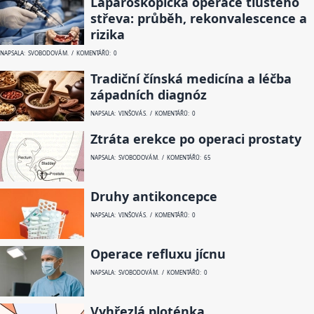
Laparoskopická operace tlustého
střeva: průběh, rekonvalescence a
rizika
NAPSALA: SVOBODOVÁ M. / KOMENTÁŘŮ: 0
Tradiční čínská medicína a léčba
západních diagnóz
NAPSALA: VINŠOVÁ S. / KOMENTÁŘŮ: 0
Ztráta erekce po operaci prostaty
NAPSALA: SVOBODOVÁ M. / KOMENTÁŘŮ: 65
Druhy antikoncepce
NAPSALA: VINŠOVÁ S. / KOMENTÁŘŮ: 0
Operace refluxu jícnu
NAPSALA: SVOBODOVÁ M. / KOMENTÁŘŮ: 0
Vyhřezlá ploténka