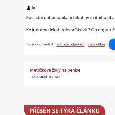
Jiří
Poslední dobou,unikání tekutiny z řitního otv
Ke kterému lékaři /obvoďákovi/ ? On doporučí 
Počet odpovědí:
2
|
Zobrazit odpovědi
|
Stálý odkaz
|
Metličkové žilky na penise
<< PŘEDCHOZÍ PŘÍSPĚVEK
PŘÍBĚH SE TÝKÁ ČLÁNKU