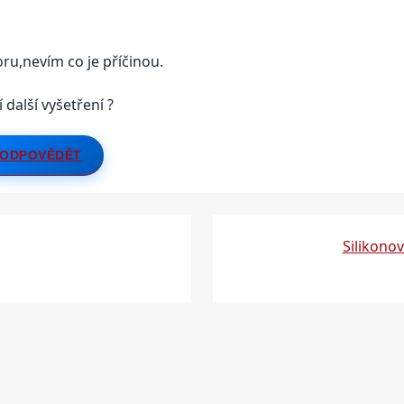
oru,nevím co je příčinou.
další vyšetření ?
ODPOVĚDĚT
Silikono