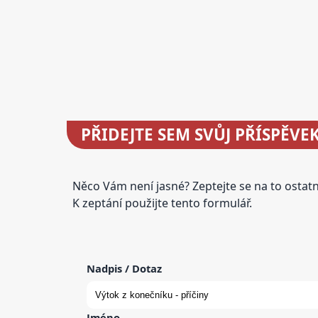
PŘIDEJTE
SEM SVŮJ PŘÍSPĚVE
Něco Vám není jasné? Zeptejte se na to osta
K zeptání použijte tento formulář.
Nadpis / Dotaz
Jméno