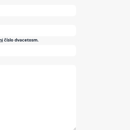
mi
číslo
dvacetosm
.