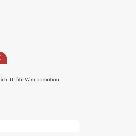
K
tních. Určitě Vám pomohou.