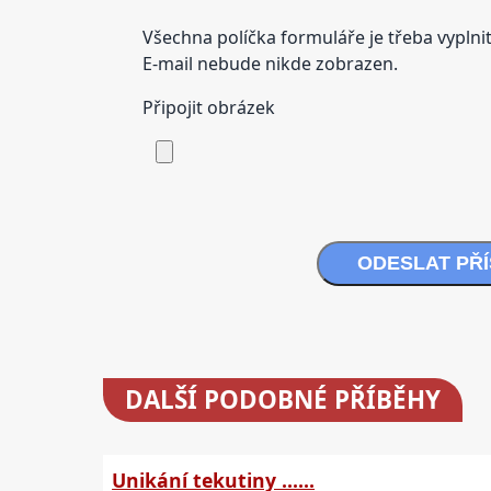
Všechna políčka formuláře je třeba vyplnit
E-mail nebude nikde zobrazen.
Připojit obrázek
ODESLAT PŘ
DALŠÍ
PODOBNÉ PŘÍBĚHY
Unikání tekutiny ......