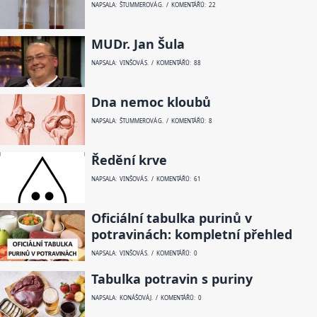
NAPSALA: ŠTUMMEROVÁ G. / KOMENTÁŘŮ: 22
MUDr. Jan Šula
NAPSALA: VINŠOVÁ S. / KOMENTÁŘŮ: 88
Dna nemoc kloubů
NAPSALA: ŠTUMMEROVÁ G. / KOMENTÁŘŮ: 8
Ředění krve
NAPSALA: VINŠOVÁ S. / KOMENTÁŘŮ: 61
Oficiální tabulka purinů v
potravinách: kompletní přehled
NAPSALA: VINŠOVÁ S. / KOMENTÁŘŮ: 0
Tabulka potravin s puriny
NAPSALA: KONÁŠOVÁ J. / KOMENTÁŘŮ: 0