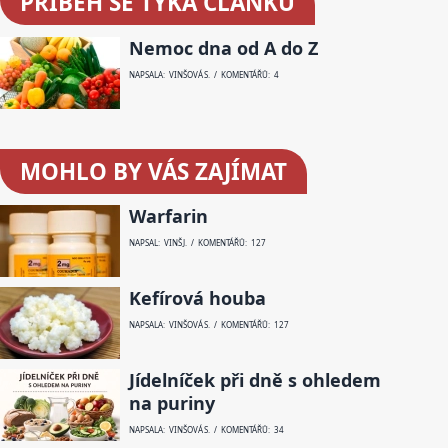
PŘÍBĚH SE TÝKÁ ČLÁNKU
Nemoc dna od A do Z
NAPSALA: VINŠOVÁ S. / KOMENTÁŘŮ: 4
MOHLO BY VÁS ZAJÍMAT
Warfarin
NAPSAL: VINŠ J. / KOMENTÁŘŮ: 127
Kefírová houba
NAPSALA: VINŠOVÁ S. / KOMENTÁŘŮ: 127
Jídelníček při dně s ohledem
na puriny
NAPSALA: VINŠOVÁ S. / KOMENTÁŘŮ: 34