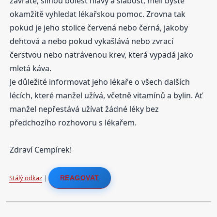
závratě, silnou bolest hlavy a slabost, měli byste
okamžitě vyhledat lékařskou pomoc. Zrovna tak
pokud je jeho stolice červená nebo černá, jakoby
dehtová a nebo pokud vykašlává nebo zvrací
čerstvou nebo natrávenou krev, která vypadá jako
mletá káva.
Je důležité informovat jeho lékaře o všech dalších
lécích, které manžel užívá, včetně vitamínů a bylin. Ať
manžel nepřestává užívat žádné léky bez
předchozího rozhovoru s lékařem.
Zdraví Cempírek!
Stálý odkaz
|
REAGOVAT