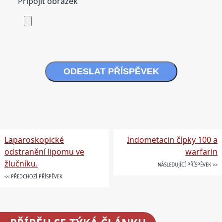
Připojit obrázek
ODESLAT PŘÍSPĚVEK
Laparoskopické
Indometacin čípky 100 a
odstranění lipomu ve
warfarin
žlučníku.
NÁSLEDUJÍCÍ PŘÍSPĚVEK >>
<< PŘEDCHOZÍ PŘÍSPĚVEK