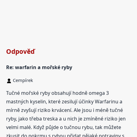
Odpověď
Re: warfarin a mořské ryby
Cempírek
Tučné mořské ryby obsahují hodně omega 3
mastných kyselin, které zesilují účinky Warfarinu a
mírně zvyšují riziko krvácení. Ale jsou i méně tučné
ryby, jako třeba treska a u nich je zmíněné riziko jen
velmi malé. Když půjde o tučnou rybu, tak můžete
zkusit do pokrmu s rybou přidat nějaké potraviny s