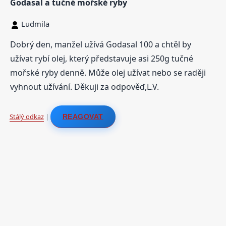
Godasal a tučné mořské ryby
Ludmila
Dobrý den, manžel užívá Godasal 100 a chtěl by
užívat rybí olej, který představuje asi 250g tučné
mořské ryby denně. Může olej užívat nebo se raději
vyhnout užívání. Děkuji za odpověď,L.V.
Stálý odkaz
|
REAGOVAT