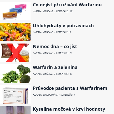
Co nejíst při užívání Warfarinu
NAPSALA: VINŠOVÁ S. / KOMENTÁŘŮ: 111
Uhlohydráty v potravinách
NAPSALA: VINŠOVÁ S. / KOMENTÁŘŮ: 0
Nemoc dna – co jíst
NAPSALA: VINŠOVÁ S. / KOMENTÁŘŮ: 20
Warfarin a zelenina
NAPSALA: VINŠOVÁ S. / KOMENTÁŘŮ: 30
Průvodce pacienta s Warfarinem
NAPSALA: SVOBODOVÁ M. / KOMENTÁŘŮ: 4
Kyselina močová v krvi hodnoty