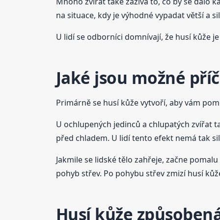
Mnoho zvířat také zažívá to, co by se dalo k
na situace, kdy je výhodné vypadat větší a 
U lidí se odborníci domnívají, že husí kůže
Jaké jsou možné příč
Primárně se husí kůže vytvoří, aby vám pomohl
U ochlupených jedinců a chlupatých zvířat t
před chladem. U lidí tento efekt nemá tak s
Jakmile se lidské tělo zahřeje, začne pomalu
pohyb střev. Po pohybu střev zmizí husí kůž
Husí kůže způsoben