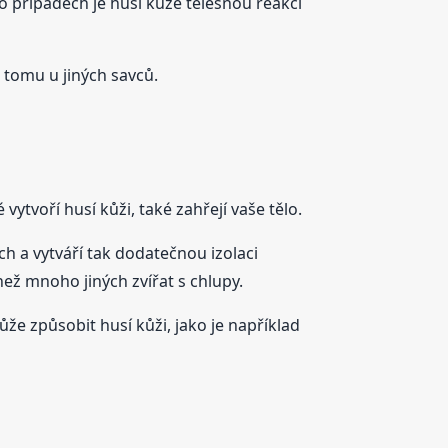
to případech je husí kůže tělesnou reakcí
 tomu u jiných savců.
ytvoří husí kůži, také zahřejí vaše tělo.
h a vytváří tak dodatečnou izolaci
ež mnoho jiných zvířat s chlupy.
ůže způsobit husí kůži, jako je například