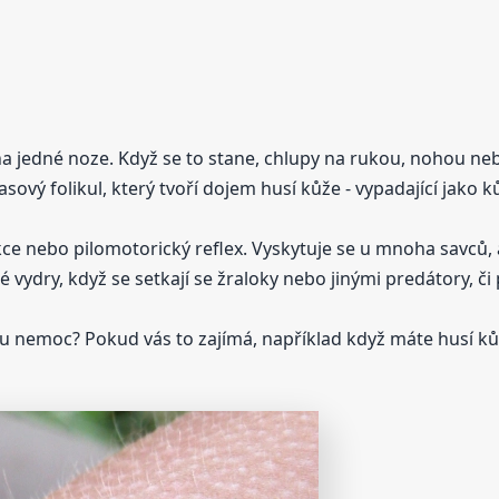
a jedné noze. Když se to stane, chlupy na rukou, nohou neb
asový folikul, který tvoří dojem husí kůže - vypadající jako
kce nebo pilomotorický reflex. Vyskytuje se u mnoha savců, 
vydry, když se setkají se žraloky nebo jinými predátory, či p
ou nemoc? Pokud vás to zajímá, například když máte husí kůž