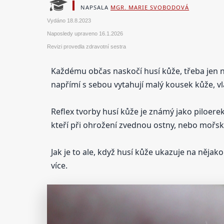
NAPSALA
MGR. MARIE SVOBODOVÁ
Vydáno
18.8.2023
Naposledy upraveno
16.1.2026
Revizi provedla zdravotní sestra
Každému občas naskočí husí kůže, třeba jen n
napřímí s sebou vytahují malý kousek kůže, vl
Reflex tvorby husí kůže je známý jako piloere
kteří při ohrožení zvednou ostny, nebo mořské 
Jak je to ale, když husí kůže ukazuje na nějak
více.