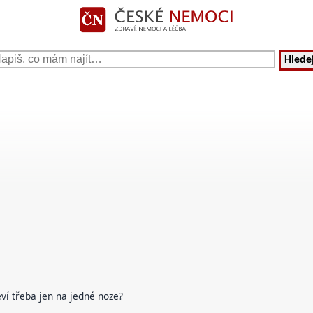
Hledej
eví třeba jen na jedné noze?