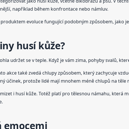
ategorizovat jako husí kůže, včetně dikobrazů a psů. V těch
silnější, například během konfrontace nebo námluv.
 je produktem evoluce fungující podobným způsobem, jako je
iny husí kůže?
a udržet se v teple. Když je vám zima, pohyby svalů, které v
ato akce také zvedá chlupy způsobem, který zachycuje vzduc
ilný účinek, protože lidé mají mnohem méně chlupů na těle n
 mizet i husí kůže. Totéž platí pro tělesnou námahu, která m
e.
á emocemi