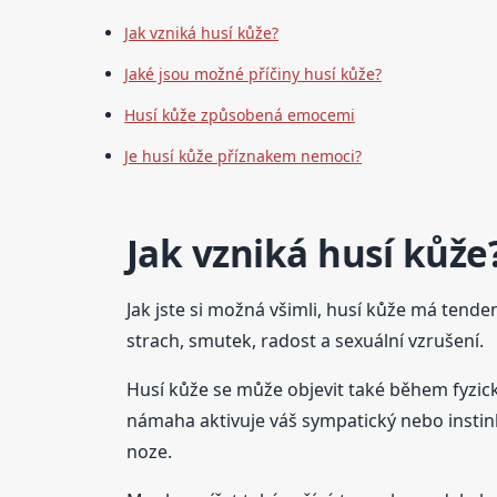
Jak vzniká husí kůže?
Jaké jsou možné příčiny husí kůže?
Husí kůže způsobená emocemi
Je husí kůže příznakem nemoci?
Jak vzniká husí kůže
Jak jste si možná všimli, husí kůže má tenden
strach, smutek, radost a sexuální vzrušení.
Husí kůže se může objevit také během fyzické
námaha aktivuje váš sympatický nebo instink
noze.