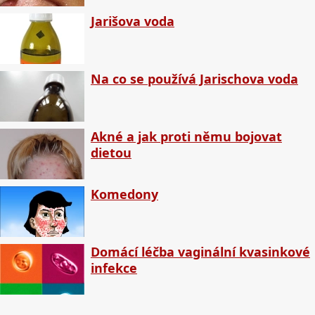
Jarišova voda
Na co se používá Jarischova voda
Akné a jak proti němu bojovat
dietou
Komedony
Domácí léčba vaginální kvasinkové
infekce