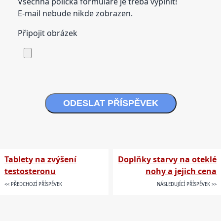
Všechna políčka formuláře je třeba vyplnit!
E-mail nebude nikde zobrazen.
Připojit obrázek
ODESLAT PŘÍSPĚVEK
Tablety na zvýšení
Doplňky starvy na oteklé
testosteronu
nohy a jejich cena
<< PŘEDCHOZÍ PŘÍSPĚVEK
NÁSLEDUJÍCÍ PŘÍSPĚVEK >>