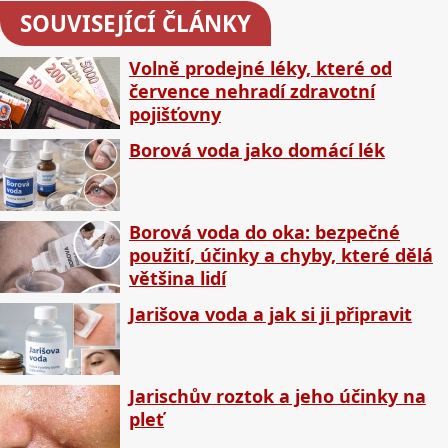
SOUVISEJÍCÍ ČLÁNKY
Volně prodejné léky, které od
července nehradí zdravotní
pojišťovny
Borová voda jako domácí lék
Borová voda do oka: bezpečné
použití, účinky a chyby, které dělá
většina lidí
Jarišova voda a jak si ji připravit
Jarischův roztok a jeho účinky na
pleť