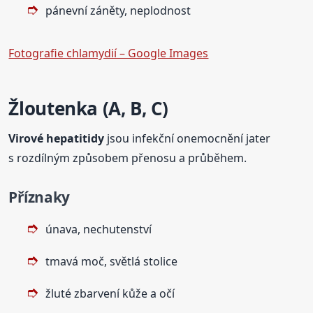
pánevní záněty, neplodnost
Fotografie chlamydií – Google Images
Žloutenka (A, B, C)
Virové hepatitidy
jsou infekční onemocnění jater
s rozdílným způsobem přenosu a průběhem.
Příznaky
únava, nechutenství
tmavá moč, světlá stolice
žluté zbarvení kůže a očí