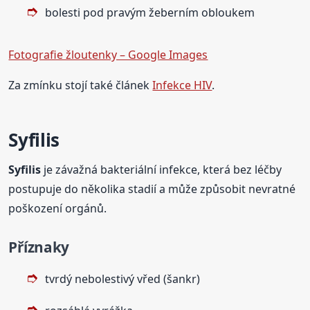
bolesti pod pravým žeberním obloukem
Fotografie žloutenky – Google Images
Za zmínku stojí také článek
Infekce HIV
.
Syfilis
Syfilis
je závažná bakteriální infekce, která bez léčby
postupuje do několika stadií a může způsobit nevratné
poškození orgánů.
Příznaky
tvrdý nebolestivý vřed (šankr)