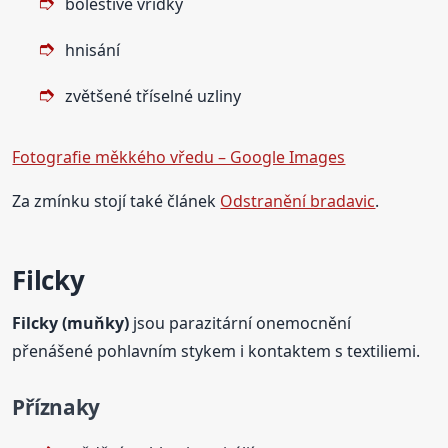
bolestivé vřídky
hnisání
zvětšené tříselné uzliny
Fotografie měkkého vředu – Google Images
Za zmínku stojí také článek
Odstranění bradavic
.
Filcky
Filcky (muňky)
jsou parazitární onemocnění
přenášené pohlavním stykem i kontaktem s textiliemi.
Příznaky