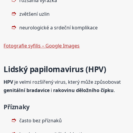
rozsáhlá vyrážka
zvětšení uzlin
neurologické a srdeční komplikace
Fotografie syfilis – Google Images
Lidský papilomavirus (HPV)
HPV
je velmi rozšířený virus, který může způsobovat
genitální bradavice
i
rakovinu děložního čípku
.
Příznaky
často bez příznaků