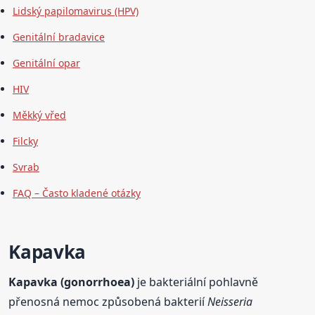
Lidský papilomavirus (HPV)
Genitální bradavice
Genitální opar
HIV
Měkký vřed
Filcky
Svrab
FAQ – Často kladené otázky
Kapavka
Kapavka (gonorrhoea)
je bakteriální pohlavně
přenosná nemoc způsobená bakterií
Neisseria