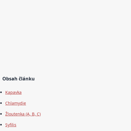
Obsah článku
Kapavka
Chlamydie
Žloutenka (A, B, C)
Syfilis