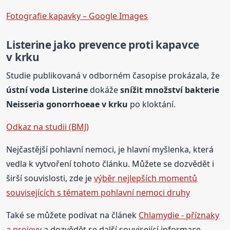
Fotografie kapavky – Google Images
Listerine jako prevence proti kapavce
v krku
Studie publikovaná v odborném časopise prokázala, že
ústní voda Listerine
dokáže
snížit množství bakterie
Neisseria gonorrhoeae v krku
po kloktání.
Odkaz na studii (BMJ)
Nejčastější pohlavní nemoci, je hlavní myšlenka, která
vedla k vytvoření tohoto článku. Můžete se dozvědět i
širší souvislosti, zde je
výběr nejlepších momentů
souvisejících s tématem pohlavní nemoci druhy
Také se můžete podívat na článek
Chlamydie - příznaky
a projevy
a dozvědět se další související informace.