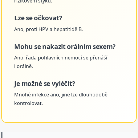
rizikovém styku.
Lze se očkovat?
Ano, proti HPV a hepatitidě B.
Mohu se nakazit orálním sexem?
Ano, řada pohlavních nemocí se přenáší
i orálně.
Je možné se vyléčit?
Mnohé infekce ano, jiné lze dlouhodobě
kontrolovat.