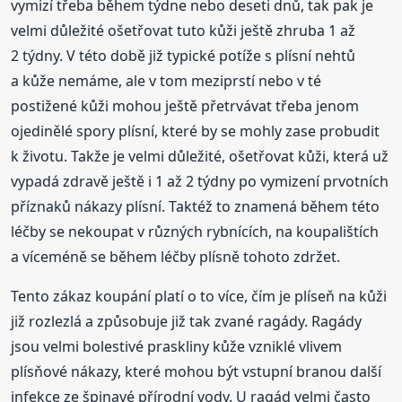
vymizí třeba během týdne nebo deseti dnů, tak pak je
velmi důležité ošetřovat tuto kůži ještě zhruba 1 až
2 týdny. V této době již typické potíže s plísní nehtů
a kůže nemáme, ale v tom meziprstí nebo v té
postižené kůži mohou ještě přetrvávat třeba jenom
ojedinělé spory plísní, které by se mohly zase probudit
k životu. Takže je velmi důležité, ošetřovat kůži, která už
vypadá zdravě ještě i 1 až 2 týdny po vymizení prvotních
příznaků nákazy plísní. Taktéž to znamená během této
léčby se nekoupat v různých rybnících, na koupalištích
a víceméně se během léčby plísně tohoto zdržet.
Tento zákaz koupání platí o to více, čím je plíseň na kůži
již rozlezlá a způsobuje již tak zvané ragády. Ragády
jsou velmi bolestivé praskliny kůže vzniklé vlivem
plísňové nákazy, které mohou být vstupní branou další
infekce ze špinavé přírodní vody. U ragád velmi často