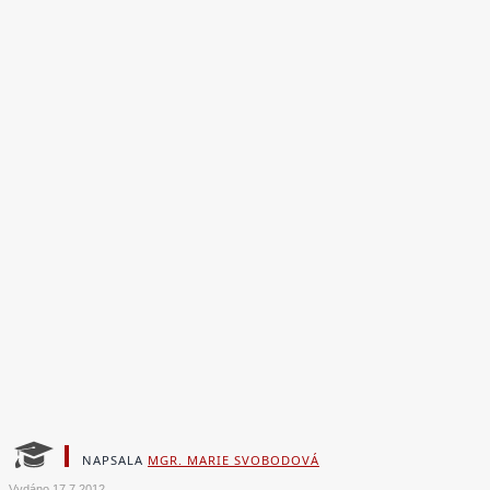
NAPSALA
MGR. MARIE SVOBODOVÁ
Vydáno
17.7.2012