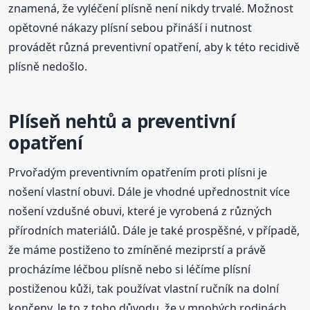
znamená, že vyléčení plísně není nikdy trvalé. Možnost
opětovné nákazy plísní sebou přináší i nutnost
provádět různá preventivní opatření, aby k této recidivě
plísně nedošlo.
Plíseň nehtů a preventivní
opatření
Prvořadým preventivním opatřením proti plísni je
nošení vlastní obuvi. Dále je vhodné upřednostnit více
nošení vzdušné obuvi, které je vyrobená z různých
přírodních materiálů. Dále je také prospěšné, v případě,
že máme postiženo to zmíněné meziprstí a právě
procházíme léčbou plísně nebo si léčíme plísní
postiženou kůži, tak používat vlastní ručník na dolní
končeny. Je to z toho důvodu, že v mnohých rodinách