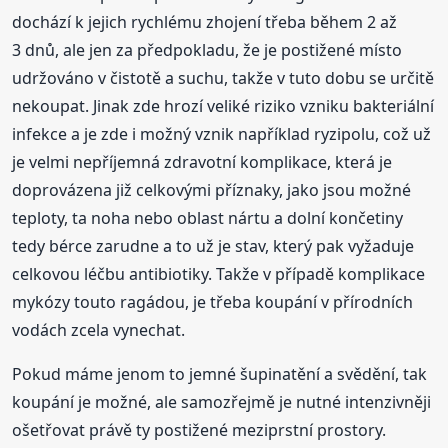
dochází k jejich rychlému zhojení třeba během 2 až
3 dnů, ale jen za předpokladu, že je postižené místo
udržováno v čistotě a suchu, takže v tuto dobu se určitě
nekoupat. Jinak zde hrozí veliké riziko vzniku bakteriální
infekce a je zde i možný vznik například ryzipolu, což už
je velmi nepříjemná zdravotní komplikace, která je
doprovázena již celkovými příznaky, jako jsou možné
teploty, ta noha nebo oblast nártu a dolní končetiny
tedy bérce zarudne a to už je stav, který pak vyžaduje
celkovou léčbu antibiotiky. Takže v případě komplikace
mykózy touto ragádou, je třeba koupání v přírodních
vodách zcela vynechat.
Pokud máme jenom to jemné šupinatění a svědění, tak
koupání je možné, ale samozřejmě je nutné intenzivněji
ošetřovat právě ty postižené meziprstní prostory.