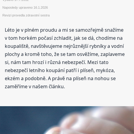
Naposledy upraveno
16.1.2026
Revizi provedla zdravotní sestra
Léto je v plném proudu a mi se samozřejmě snažíme
v tom horkém počasí zchladit, jak se dá, chodíme na
koupaliště, navštěvujeme nejrůznější rybníky a vodní
plochy a kromě toho, že se tam osvěžíme, zaplaveme
si, nám tam hrozí i různá nebezpečí. Mezi tato
nebezpečí letního koupání patří i plíseň, mykóza,
ekzém a podobně. A právě na plíseň na nohou se
zaměříme v našem článku.