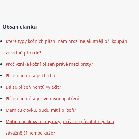
Obsah článku
Které typy kožních plísní nám hrozí nejakutněji při koupání
ve volné přírodě?
Proč vzniká kožní plíseň právě mezi prsty?
Plíseň nehtů a její léčba
Dá se plíseň nehtů vyléčit?
Plíseň nehtů a preventivní opatření
Mám cukrovku, budu mít i plíseň?
Mohou opakované mykózy po čase způsobit nějakou
závažnější nemoc kůže?