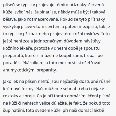
plíseň se typicky projevuje těmito příznaky: červená
kůže, svědí nás, šupinatí se, někdy může být i taková
bělavá, jako rozmacerovaná. Pokud se tyto příznaky
vyskytují právě v tom čtvrtém a pátém meziprstí, tak je
to typický příznak nebo projev této kožní mykózy. Toto
ještě není zcela jednoznačným důvodem návštěvy
kožního lékaře, protože v dnešní době je spoustu
preparátů, které si můžeme koupit sami, třeba i po
poradě s lékárníkem, a toto meziprstí si ošetřovat
antimykotickými preparáty.
Jako lék na plíseň nehtů jsou nejčastěji dostupné různé
krémové formy léků, můžeme sehnat třeba i nějaké
roztoky a spreje. Co je při tomto domácím léčení plísně
na kůži či nehtech velice důležité, je fakt, že pokud toto
šupinatění, toto svědění kůže, při naší domácí léčbě