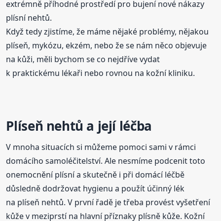
extrémně příhodné prostředí pro bujení nové nákazy
plísní nehtů.
Když tedy zjistíme, že máme nějaké problémy, nějakou
plíseň, mykózu, ekzém, nebo že se nám něco objevuje
na kůži, měli bychom se co nejdříve vydat
k praktickému lékaři nebo rovnou na kožní kliniku.
Plíseň nehtů a její léčba
V mnoha situacích si můžeme pomoci sami v rámci
domácího samoléčitelství. Ale nesmíme podcenit toto
onemocnění plísní a skutečně i při domácí léčbě
důsledně dodržovat hygienu a použít účinný lék
na plíseň nehtů. V první řadě je třeba provést vyšetření
kůže v meziprstí na hlavní příznaky plísně kůže. Kožní