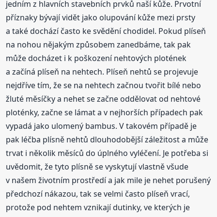
jedním z hlavních stavebních prvků naší kůže. Prvotní
příznaky bývají vidět jako olupování kůže mezi prsty
a také dochází často ke svědění chodidel. Pokud plíseň
na nohou nějakým způsobem zanedbáme, tak pak
může docházet i k poškození nehtových plotének
a začíná plíseň na nehtech. Plíseň nehtů se projevuje
nejdříve tím, že se na nehtech začnou tvořit bílé nebo
žluté měsíčky a nehet se začne oddělovat od nehtové
ploténky, začne se lámat a v nejhorších případech pak
vypadá jako ulomený bambus. V takovém případě je
pak léčba plísně nehtů dlouhodobější záležitost a může
trvat i několik měsíců do úplného vyléčení. Je potřeba si
uvědomit, že tyto plísně se vyskytují vlastně všude
v našem životním prostředí a jak mile je nehet porušený
předchozí nákazou, tak se velmi často plíseň vrací,
protože pod nehtem vznikají dutinky, ve kterých je