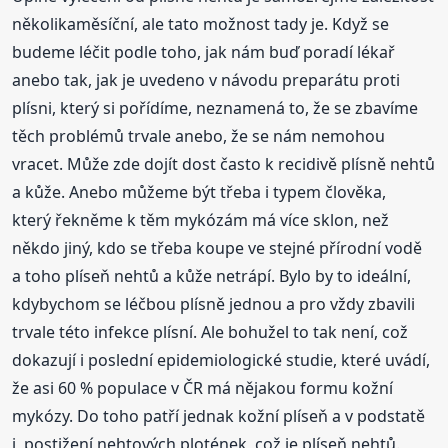
několikaměsíční, ale tato možnost tady je. Když se
budeme léčit podle toho, jak nám buď poradí lékař
anebo tak, jak je uvedeno v návodu preparátu proti
plísni, který si pořídíme, neznamená to, že se zbavíme
těch problémů trvale anebo, že se nám nemohou
vracet. Může zde dojít dost často k recidivě plísně nehtů
a kůže. Anebo můžeme být třeba i typem člověka,
který řekněme k těm mykózám má více sklon, než
někdo jiný, kdo se třeba koupe ve stejné přírodní vodě
a toho plíseň nehtů a kůže netrápí. Bylo by to ideální,
kdybychom se léčbou plísně jednou a pro vždy zbavili
trvale této infekce plísní. Ale bohužel to tak není, což
dokazují i poslední epidemiologické studie, které uvádí,
že asi 60 % populace v ČR má nějakou formu kožní
mykózy. Do toho patří jednak kožní plíseň a v podstatě
i postižení nehtových plotének, což je plíseň nehtů.