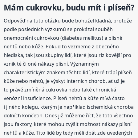
Mám cukrovku, budu mít i plíseň?
Odpověď na tuto otázku bude bohužel kladná, protože
podle posledních výzkumů se prokázal souběh
onemocnění cukrovkou (diabetes mellitus) a plísně
nehtů nebo kůže. Pokud to vezmeme z obecného
hlediska, tak jsou skupiny lidí, které jsou rizikovější pro
vznik té či oné nákazy plísní. Významným
charakteristickým znakem těchto lidí, které trápí plíseň
kůže nebo nehtů, je výskyt interních chorob, ať už je
to právě zmíněná cukrovka nebo také chronická
venózní insuficience. Plíseň nehtů a kůže mívá často
i jiného kolegu, kterým je například ischemická choroba
dolních končetin. Dnes již můžeme říct, že toto všechno
jsou faktory, které mohou zvýšit možnost nákazy plísní
nehtů a kůže. Tito lidé by tedy měli dbát zde uvedených