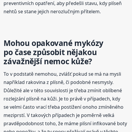
preventivních opatření, aby předešli stavu, kdy plíseň
nehtů se stane jejich nerozlučným přítelem.
Mohou opakované mykózy
po čase způsobit nějakou
závažnější nemoc kůže?
To v podstatě nemohou, zvlášť pokud se má na mysli
například rakovina z plísně, či podobné nesmysly.
Důležité ale v této souvislosti je třeba zmínit oblíbené
rozlejzání plísně na kůži. Je to právě v případech, kdy
se velmi často vrací třeba postižení onoho zmíněného
meziprstí. V takových případech je poměrně velká
pravděpodobnost toho, že máme plísní infikované boty
nebo ponožky, a že ty spory přežívají právě v těchto