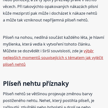
věcech. Při takovýchto opakovaných nákazách plísní
kůže meziprstí pak může i docházet k nákaze nehtů
a může tak vzniknout nepříjemná plíseň nehtů.
Plíseň na nohou, nedílná součást každého léta, je hlavní
myšlenka, která vedla k vytvoření tohoto článku.
Můžete se dozvědět i širší souvislosti, zde je
výběr
nejlepších momentů souvisejících s tématem jak vyléčit
plíseň nehtů
Plíseň nehtu příznaky
Plíseň nehtů se většinou projevuje změnou barvy
postiženého nehtu. Nehet, který postihla plíseň, je
zažloutlý, ztluštělý nebo hrbolatý a drolí se nebo