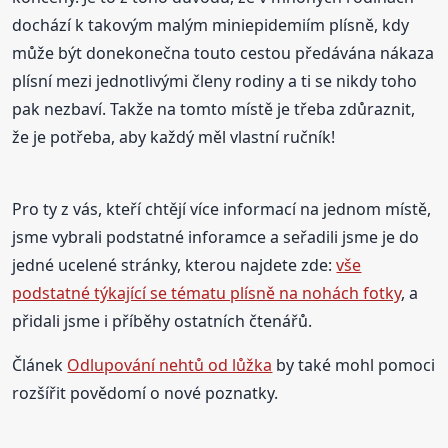
dochází k takovým malým miniepidemiím plísně, kdy
může být donekonečna touto cestou předávána nákaza
plísní mezi jednotlivými členy rodiny a ti se nikdy toho
pak nezbaví. Takže na tomto místě je třeba zdůraznit,
že je potřeba, aby každý měl vlastní ručník!
Pro ty z vás, kteří chtějí více informací na jednom místě,
jsme vybrali podstatné inforamce a seřadili jsme je do
jedné ucelené stránky, kterou najdete zde:
vše
podstatné týkající se tématu plísně na nohách fotky
, a
přidali jsme i příběhy ostatních čtenářů.
Článek
Odlupování nehtů od lůžka
by také mohl pomoci
rozšířit povědomí o nové poznatky.