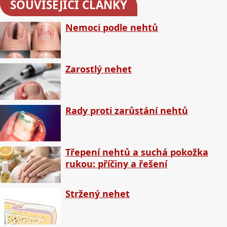
SOUVISEJÍCÍ ČLÁNKY
Nemoci podle nehtů
Zarostlý nehet
Rady proti zarůstání nehtů
Třepení nehtů a suchá pokožka
rukou: příčiny a řešení
Stržený nehet