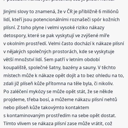
Jinými slovy to znamená, že v ČR je přibližně 6 miliónů
lidí, kteří jsou potencionálními roznašeči spór kožních
plísní. Z toho plyne i velmi vysoké riziko nákazy
detospory, které se pak vyskytují ve zvýšené míře
v okolním prostředí. Velmi často dochází k nákaze plísní
v nějakých společných prostorách, kde se vyskytuje
větší množství lidí. Sem patří v letním období
koupaliště, společné šatny, bazény a sauny. V těchto
místech může k nákaze opět dojít a to bez ohledu na to,
zdali již plíseň kůže přítomna na těle byla, či nikoliv.
Po zaléčení mykózy se může opět stát, že se někde
projdeme, třeba bosí, a můžeme nákazu plísní nehtů
nebo plíseň kůže takovýmto kontaktem
s kontaminovaným prostředím na sebe opět dostat.
Tímto vlivem se nákaza plísní zase může vrátit, což