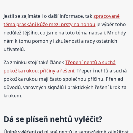
Jestli se zajímáte i o další informace, tak
zpracované
téma praskání kůže mezi prsty na nohou
je výběr toho
nedůležitějšího, co jsme na toto téma napsali. Mnohdy
nám k tomu pomohly i zkušenosti a rady ostatních
uživatelů.
Za zmínku stojí také článek
Třepení nehtů a suchá
pokožka rukou: příčiny a řešení
. Třepení nehtů a suchá
pokožka rukou mají často společnou příčinu. Přehled
důvodů, varovných signálů i praktických řešení krok za
krokem.
Dá se plíseň nehtů vyléčit?
Úplné vyléčení od plísně nehtů je samozřejmě záležitost