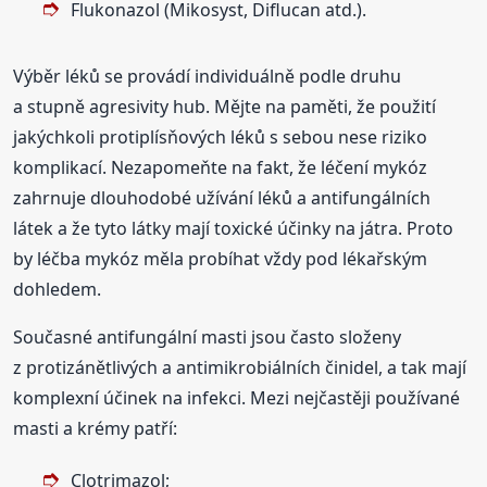
Flukonazol (Mikosyst, Diflucan atd.).
Výběr léků se provádí individuálně podle druhu
a stupně agresivity hub. Mějte na paměti, že použití
jakýchkoli protiplísňových léků s sebou nese riziko
komplikací. Nezapomeňte na fakt, že léčení mykóz
zahrnuje dlouhodobé užívání léků a antifungálních
látek a že tyto látky mají toxické účinky na játra. Proto
by léčba mykóz měla probíhat vždy pod lékařským
dohledem.
Současné antifungální masti jsou často složeny
z protizánětlivých a antimikrobiálních činidel, a tak mají
komplexní účinek na infekci. Mezi nejčastěji používané
masti a krémy patří:
Clotrimazol;