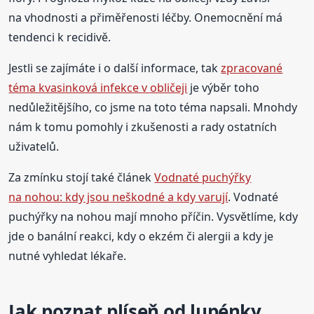
na vhodnosti a přiměřenosti léčby. Onemocnění má
tendenci k recidivě.
Jestli se zajímáte i o další informace, tak
zpracované
téma kvasinková infekce v obličeji
je výběr toho
nedůležitějšího, co jsme na toto téma napsali. Mnohdy
nám k tomu pomohly i zkušenosti a rady ostatních
uživatelů.
Za zmínku stojí také článek
Vodnaté puchýřky
na nohou: kdy jsou neškodné a kdy varují
. Vodnaté
puchýřky na nohou mají mnoho příčin. Vysvětlíme, kdy
jde o banální reakci, kdy o ekzém či alergii a kdy je
nutné vyhledat lékaře.
Jak poznat plíseň od lupénky