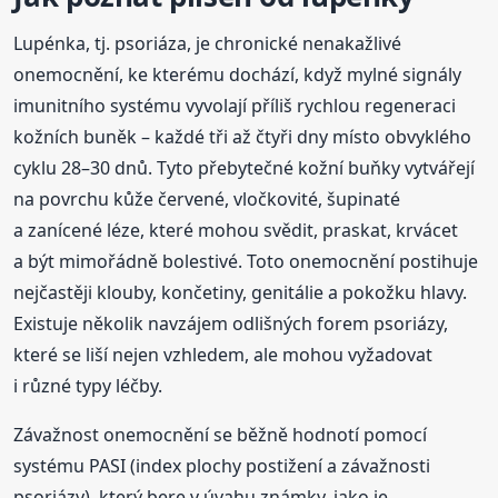
Lupénka, tj. psoriáza, je chronické nenakažlivé
onemocnění, ke kterému dochází, když mylné signály
imunitního systému vyvolají příliš rychlou regeneraci
kožních buněk – každé tři až čtyři dny místo obvyklého
cyklu 28–30 dnů. Tyto přebytečné kožní buňky vytvářejí
na povrchu kůže červené, vločkovité, šupinaté
a zanícené léze, které mohou svědit, praskat, krvácet
a být mimořádně bolestivé. Toto onemocnění postihuje
nejčastěji klouby, končetiny, genitálie a pokožku hlavy.
Existuje několik navzájem odlišných forem psoriázy,
které se liší nejen vzhledem, ale mohou vyžadovat
i různé typy léčby.
Závažnost onemocnění se běžně hodnotí pomocí
systému PASI (index plochy postižení a závažnosti
psoriázy), který bere v úvahu známky, jako je