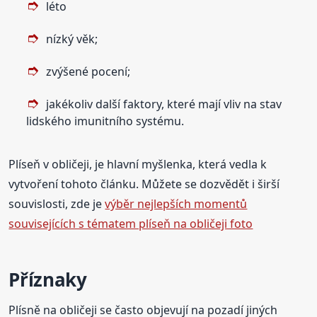
léto
nízký věk;
zvýšené pocení;
jakékoliv další faktory, které mají vliv na stav
lidského imunitního systému.
Plíseň v obličeji, je hlavní myšlenka, která vedla k
vytvoření tohoto článku. Můžete se dozvědět i širší
souvislosti, zde je
výběr nejlepších momentů
souvisejících s tématem plíseň na obličeji foto
Příznaky
Plísně na obličeji se často objevují na pozadí jiných