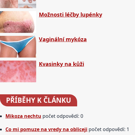
Možnosti léčby lupénky
Vaginální mykóza
Kvasinky na kůži
PŘÍBĚHY
K ČLÁNKU
Mikoza nechtu
počet odpovědí: 0
Co mi pomuze na vredy na obliceji
počet odpovědí: 1