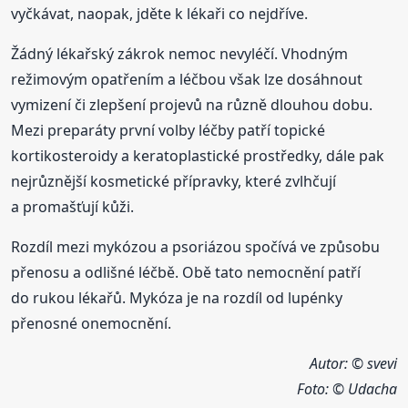
vyčkávat, naopak, jděte k lékaři co nejdříve.
Žádný lékařský zákrok nemoc nevyléčí. Vhodným
režimovým opatřením a léčbou však lze dosáhnout
vymizení či zlepšení projevů na různě dlouhou dobu.
Mezi preparáty první volby léčby patří topické
kortikosteroidy a keratoplastické prostředky, dále pak
nejrůznější kosmetické přípravky, které zvlhčují
a promašťují kůži.
Rozdíl mezi mykózou a psoriázou spočívá ve způsobu
přenosu a odlišné léčbě. Obě tato nemocnění patří
do rukou lékařů. Mykóza je na rozdíl od lupénky
přenosné onemocnění.
Autor: © svevi
Foto:
© Udacha