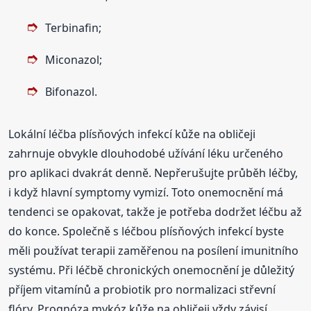
Terbinafin;
Miconazol;
Bifonazol.
Lokální léčba plísňových infekcí kůže na obličeji
zahrnuje obvykle dlouhodobé užívání léku určeného
pro aplikaci dvakrát denně. Nepřerušujte průběh léčby,
i když hlavní symptomy vymizí. Toto onemocnění má
tendenci se opakovat, takže je potřeba dodržet léčbu až
do konce. Společně s léčbou plísňových infekcí byste
měli používat terapii zaměřenou na posílení imunitního
systému. Při léčbě chronických onemocnění je důležitý
příjem vitamínů a probiotik pro normalizaci střevní
flóry. Prognóza mykóz kůže na obličeji vždy závisí