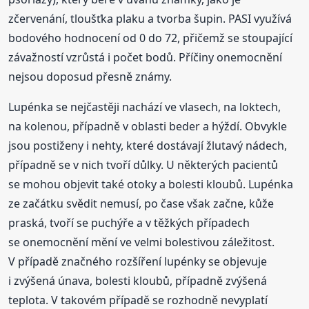
zčervenání, tloušťka plaku a tvorba šupin. PASI využívá
bodového hodnocení od 0 do 72, přičemž se stoupající
závažností vzrůstá i počet bodů. Příčiny onemocnění
nejsou doposud přesně známy.
Lupénka se nejčastěji nachází ve vlasech, na loktech,
na kolenou, případně v oblasti beder a hýždí. Obvykle
jsou postiženy i nehty, které dostávají žlutavý nádech,
případně se v nich tvoří důlky. U některých pacientů
se mohou objevit také otoky a bolesti kloubů. Lupénka
ze začátku svědit nemusí, po čase však začne, kůže
praská, tvoří se puchýře a v těžkých případech
se onemocnění mění ve velmi bolestivou záležitost.
V případě značného rozšíření lupénky se objevuje
i zvýšená únava, bolesti kloubů, případně zvýšená
teplota. V takovém případě se rozhodně nevyplatí