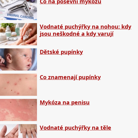
Co na poševní mykózu
Vodnaté puchýřky na nohou: kdy
jsou neškodné a kdy varují
Dětské pupínky
Co znamenají pupínky
Mykóza na penisu
Vodnaté puchýřky na těle