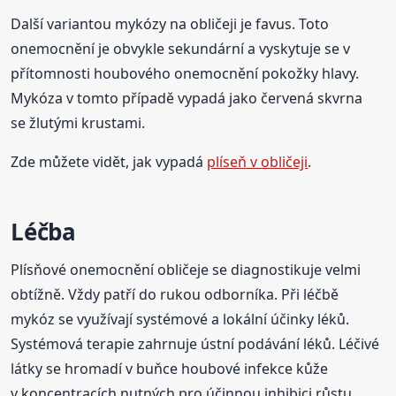
Další variantou mykózy na obličeji je favus. Toto
onemocnění je obvykle sekundární a vyskytuje se v
přítomnosti houbového onemocnění pokožky hlavy.
Mykóza v tomto případě vypadá jako červená skvrna
se žlutými krustami.
Zde můžete vidět, jak vypadá
plíseň v obličeji
.
Léčba
Plísňové onemocnění obličeje se diagnostikuje velmi
obtížně. Vždy patří do rukou odborníka. Při léčbě
mykóz se využívají systémové a lokální účinky léků.
Systémová terapie zahrnuje ústní podávání léků. Léčivé
látky se hromadí v buňce houbové infekce kůže
v koncentracích nutných pro účinnou inhibici růstu