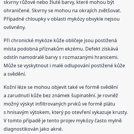
skvrny růžové nebo žluté barvy, které mohou být
ohraničené. Skvrny se mohou na okrajích zvětšovat.
Případné chloupky v oblasti mykózy obvykle nejsou
ovlivněny.
Při chronické mykóze kůže obličeje jsou postižená
místa podobná příznakům ekzému. Defekt získává
odstín namodralé barvy s rozmazanými hranicemi.
Může se vyskytnout i malé odlupování postižené kůže
a svědění.
Kožní léze se mohou objevit také ve formě svědění
a zarudnutí kůže bez známek šupinatění. Je rovněž
možný výskyt infiltrovaných prvků ve formě plátu
s hnisavým výtokem, který po otevření vykazuje krusty.
V tomto případě je tento projev mykózy často mylně
diagnostikován jako akné.