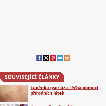
SOUVISEJÍCÍ ČLÁNKY
Lupénka psoriáza, léčba pomocí
přírodních látek