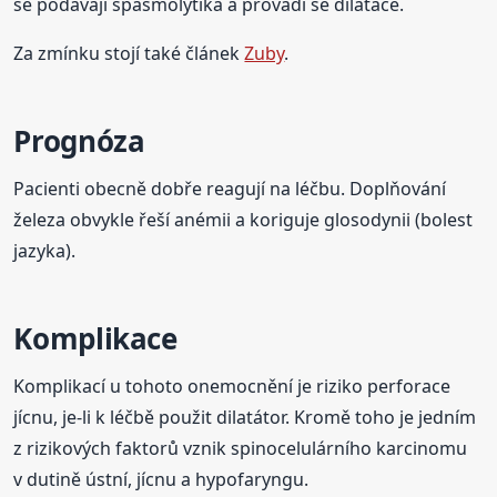
se podávají spasmolytika a provádí se dilatace.
Za zmínku stojí také článek
Zuby
.
Prognóza
Pacienti obecně dobře reagují na léčbu. Doplňování
železa obvykle řeší anémii a koriguje glosodynii (bolest
jazyka).
Komplikace
Komplikací u tohoto onemocnění je riziko perforace
jícnu, je-li k léčbě použit dilatátor. Kromě toho je jedním
z rizikových faktorů vznik spinocelulárního karcinomu
v dutině ústní, jícnu a hypofaryngu.