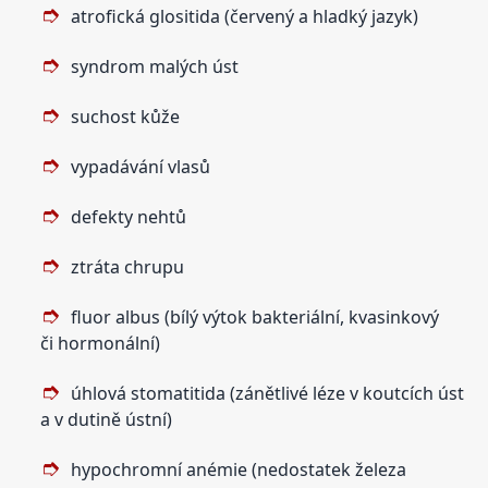
atrofická glositida (červený a hladký jazyk)
syndrom malých úst
suchost kůže
vypadávání vlasů
defekty nehtů
ztráta chrupu
fluor albus (bílý výtok bakteriální, kvasinkový
či hormonální)
úhlová stomatitida (zánětlivé léze v koutcích úst
a v dutině ústní)
hypochromní anémie (nedostatek železa