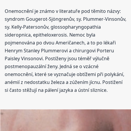
Onemocnění je známo v literatuře pod těmito názvy:
syndrom Gougerot-Sjöngrenův, sy. Plummer-Vinsonův,
sy. Kelly-Patersonův, glossopharyngopathia
sideropnica, epitheloxerosis. Nemoc byla
pojmenována po dvou Američanech, a to po lékaři
Henrym Stanley Plummerovi a chirurgovi Porteru
Paisley Vinsonovi. Postiženy jsou téměř výlučně
postmenopauzální ženy. Jedná se o vzácné
onemocnění, které se vyznačuje obtížemi při polykání,
anémií z nedostatku železa a zúžením jícnu. Postižení
si často stěžují na pálení jazyka a ústní sliznice.