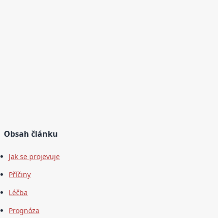
Obsah článku
Jak se projevuje
Příčiny
Léčba
Prognóza