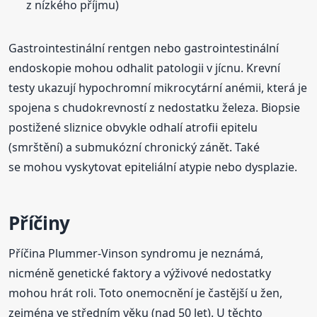
z nízkého příjmu)
Gastrointestinální rentgen nebo gastrointestinální
endoskopie mohou odhalit patologii v jícnu. Krevní
testy ukazují hypochromní mikrocytární anémii, která je
spojena s chudokrevností z nedostatku železa. Biopsie
postižené sliznice obvykle odhalí atrofii epitelu
(smrštění) a submukózní chronický zánět. Také
se mohou vyskytovat epiteliální atypie nebo dysplazie.
Příčiny
Příčina Plummer-Vinson syndromu je neznámá,
nicméně genetické faktory a výživové nedostatky
mohou hrát roli. Toto onemocnění je častější u žen,
zejména ve středním věku (nad 50 let). U těchto