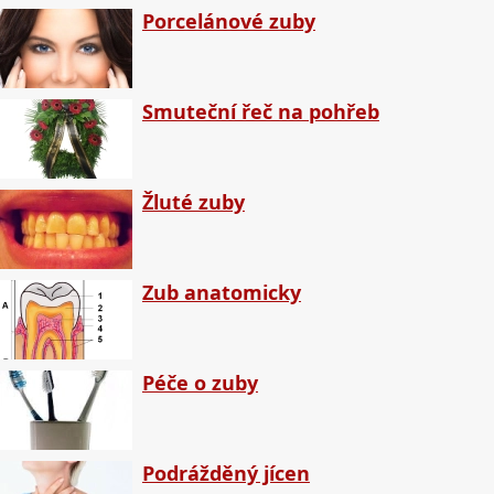
Porcelánové zuby
Smuteční řeč na pohřeb
Žluté zuby
Zub anatomicky
Péče o zuby
Podrážděný jícen