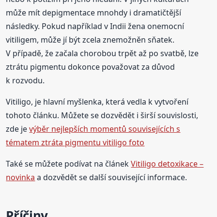
může mít depigmentace mnohdy i dramatičtější
následky. Pokud například v Indii žena onemocní
vitiligem, může jí být zcela znemožněn sňatek.
V případě, že začala chorobou trpět až po svatbě, lze
ztrátu pigmentu dokonce považovat za důvod
k rozvodu.
Vitiligo, je hlavní myšlenka, která vedla k vytvoření
tohoto článku. Můžete se dozvědět i širší souvislosti,
zde je
výběr nejlepších momentů souvisejících s
tématem ztráta pigmentu vitiligo foto
Také se můžete podívat na článek
Vitiligo detoxikace –
novinka
a dozvědět se další související informace.
Příčiny