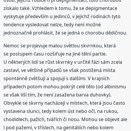
získalo také. Vzhledem k tomu, že se depigmentace
vyskytuje především u jedinců, v jejichž rodinách tyto
tendence vysledovat nelze, tedy není možné
jednoznačně prohlásit, že se jedná o chorobu dědičnou.
Nemoc se projevuje malou světlou skvrnkou, která
se postupem času rozšiřuje na jiné tělní partie.
U některých lidí se růst skvrnky v určité fázi sám zcela
zastaví, ve většině případů se však postižená místa
spontánně zvětšují a spojují s dalšími. V krajních
případech potom mohou pokrýt celé tělo (od albinismu
se však liší tím, že není zasažena barva duhovky).
Obvykle se skvrny nacházejí v místech, která jsou často
vystavena slunci, tedy kolem úst nebo očí, na rukou,
chodidlech, pažích, tvářích či nosu. Mohou se objevit ale
i pod pažemi, v tříslech, na genitáliích nebo kolem