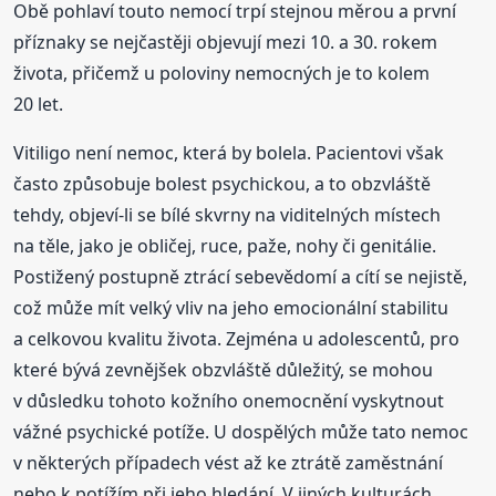
Obě pohlaví touto nemocí trpí stejnou měrou a první
příznaky se nejčastěji objevují mezi 10. a 30. rokem
života, přičemž u poloviny nemocných je to kolem
20 let.
Vitiligo není nemoc, která by bolela. Pacientovi však
často způsobuje bolest psychickou, a to obzvláště
tehdy, objeví-li se bílé skvrny na viditelných místech
na těle, jako je obličej, ruce, paže, nohy či genitálie.
Postižený postupně ztrácí sebevědomí a cítí se nejistě,
což může mít velký vliv na jeho emocionální stabilitu
a celkovou kvalitu života. Zejména u adolescentů, pro
které bývá zevnějšek obzvláště důležitý, se mohou
v důsledku tohoto kožního onemocnění vyskytnout
vážné psychické potíže. U dospělých může tato nemoc
v některých případech vést až ke ztrátě zaměstnání
nebo k potížím při jeho hledání. V jiných kulturách