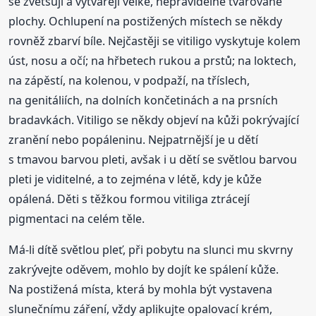
se zvětšují a vytvářejí velké, nepravidelně tvarované
plochy. Ochlupení na postižených místech se někdy
rovněž zbarví bíle. Nejčastěji se vitiligo vyskytuje kolem
úst, nosu a očí; na hřbetech rukou a prstů; na loktech,
na zápěstí, na kolenou, v podpaží, na tříslech,
na genitáliích, na dolních končetinách a na prsních
bradavkách. Vitiligo se někdy objeví na kůži pokrývající
zranění nebo popáleninu. Nejpatrnější je u dětí
s tmavou barvou pleti, avšak i u dětí se světlou barvou
pleti je viditelné, a to zejména v létě, kdy je kůže
opálená. Děti s těžkou formou vitiliga ztrácejí
pigmentaci na celém těle.
Má-li dítě světlou pleť, při pobytu na slunci mu skvrny
zakrývejte oděvem, mohlo by dojít ke spálení kůže.
Na postižená místa, která by mohla být vystavena
slunečnímu záření, vždy aplikujte opalovací krém,