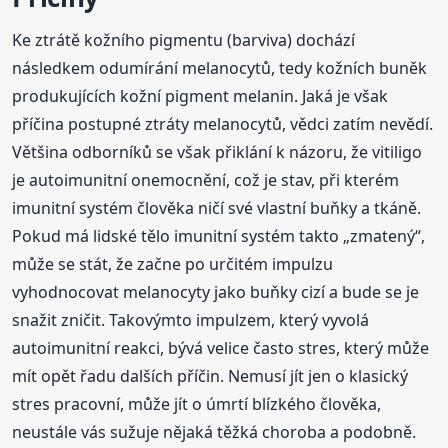
Ke ztrátě kožního pigmentu (barviva) dochází
následkem odumírání melanocytů, tedy kožních buněk
produkujících kožní pigment melanin. Jaká je však
příčina postupné ztráty melanocytů, vědci zatím nevědí.
Většina odborníků se však přiklání k názoru, že vitiligo
je autoimunitní onemocnění, což je stav, při kterém
imunitní systém člověka ničí své vlastní buňky a tkáně.
Pokud má lidské tělo imunitní systém takto „zmatený“,
může se stát, že začne po určitém impulzu
vyhodnocovat melanocyty jako buňky cizí a bude se je
snažit zničit. Takovýmto impulzem, který vyvolá
autoimunitní reakci, bývá velice často stres, který může
mít opět řadu dalších příčin. Nemusí jít jen o klasický
stres pracovní, může jít o úmrtí blízkého člověka,
neustále vás sužuje nějaká těžká choroba a podobně.