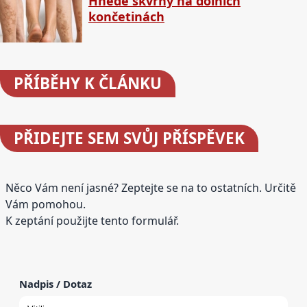
Hnědé skvrny na dolních
končetinách
PŘÍBĚHY
K ČLÁNKU
PŘIDEJTE
SEM SVŮJ PŘÍSPĚVEK
Něco Vám není jasné? Zeptejte se na to ostatních. Určitě
Vám pomohou.
K zeptání použijte tento formulář.
Nadpis / Dotaz