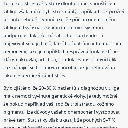
Toto jsou stresové faktory dlouhodobé, spouštěčem
vitiliga však může být i stres náhlý, například šok prožitý
při autonehodě. Domněnku, že příčina onemocnění
vitiligem tkví v narušeném imunitním systému,
podporuje i fakt, že má tato choroba tendenci
objevovat se u jedinců, kteří trpí dalšími autoimunitními
nemocemi, jako je například nesprávná funkce štítné
žlázy, cukrovka, artritida, chudokrevnost či nyní tolik
rozmáhající se Crohnova choroba, jež je definována
jako nespecifický zánět střev.
Bylo zjištěno, že 20–30 % pacientů s diagnózou vitiliga
má k nemoci vyvinuté genetické vlohy. Je tedy možné,
že pokud například vaši rodiče trpí ztrátou kožního
pigmentu, lze důvody vašeho onemocnění vystopovat
právě tam. Statistiky však ukazují, že pouhých 5–7 %
osob, jejichž rodiče trpí depigmentací, tuto chorobou