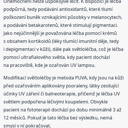
Onemocnění nelze uspokojivě léčit. K dispozici je léčba
podpůrná, tedy podávání antioxidantů, které tlumí
poškození buněk vznikajícími působky v melanocytech,
a podávání betakarotenů, které stimulují pigmentaci.
Jako nejúčinnější je považována léčba pomocí krémů
s obsahem kortikoidů (léky tlumící imunitní děje, tedy
i depigmentaci v kůži), dále pak světloléčba, což je léčba
pomocí ultrafialového světla, kdy pacient dochází
na pracoviště, kde je ozařován UV lampou.
Modifikací světloléčby je metoda PUVA, kdy jsou na kůži
před ozařováním aplikovány psoraleny, látky zesilující
účinky UV záření či balneoterapie, přičemž je léčba UV
světlem podpořena léčivými koupelemi. Obvykle
pacient na fototerapii dochází po dobu minimálně 3 až
12 měsíců. Pokud je tato léčba bez výsledku, nemá
smysl v ní pokračovat.