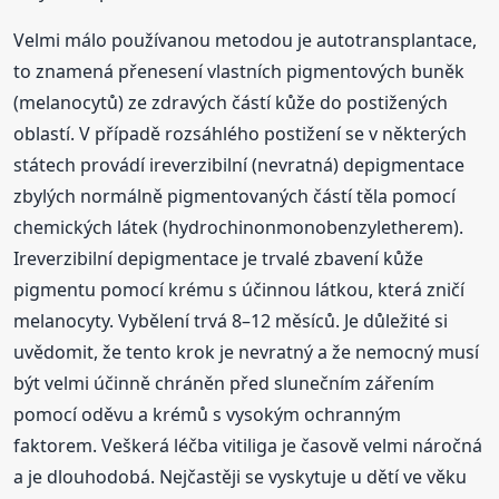
Velmi málo používanou metodou je autotransplantace,
to znamená přenesení vlastních pigmentových buněk
(melanocytů) ze zdravých částí kůže do postižených
oblastí. V případě rozsáhlého postižení se v některých
státech provádí ireverzibilní (nevratná) depigmentace
zbylých normálně pigmentovaných částí těla pomocí
chemických látek (hydrochinonmo­nobenzyletherem).
Ireverzibilní depigmentace je trvalé zbavení kůže
pigmentu pomocí krému s účinnou látkou, která zničí
melanocyty. Vybělení trvá 8–12 měsíců. Je důležité si
uvědomit, že tento krok je nevratný a že nemocný musí
být velmi účinně chráněn před slunečním zářením
pomocí oděvu a krémů s vysokým ochranným
faktorem. Veškerá léčba vitiliga je časově velmi náročná
a je dlouhodobá. Nejčastěji se vyskytuje u dětí ve věku