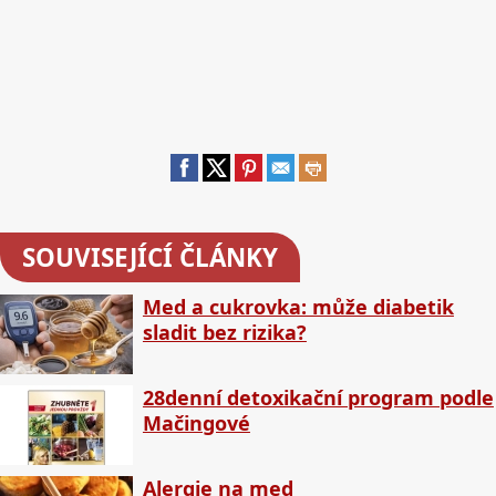
SOUVISEJÍCÍ ČLÁNKY
Med a cukrovka: může diabetik
sladit bez rizika?
28denní detoxikační program podle
Mačingové
Alergie na med