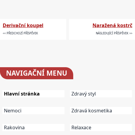
Derivační koupel
Naražená kostrč
<< PŘEDCHOZÍ PŘÍSPĚVEK
NÁSLEDUJÍCÍ PŘÍSPĚVEK >>
NAVIGAČNÍ
MENU
Hlavní stránka
Zdravý styl
Nemoci
Zdravá kosmetika
Rakovina
Relaxace