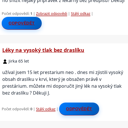
ho snížit nějaký přípravek z lékárny bez předpisu? Děkuji
Počet odpovědí:
1
|
Zobrazit odpovědi
|
Stálý odkaz
|
ODPOVĚDĚT
Léky na vysoký tlak bez draslíku
Jirka 65 let
užíval jsem 15 let prestarium neo . dnes mi zjistili vysoký
obsah draslíku v krvi, který je obsažen právě v
prestárium. můžete mi doporučit jiný lék na vysoký tlak
bez draslíku ? Děkuji J.
Počet odpovědí:
0
|
Stálý odkaz
|
ODPOVĚDĚT