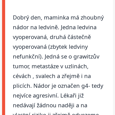
Dobrý den, maminka má zhoubný
nádor na ledvině. Jedna ledvina
vyoperovaná, druhá částečně
vyoperovaná (zbytek ledviny
nefunkční). Jedná se o grawitzův
tumor, metastáze v uzlinách,
cévách , svalech a zřejmě i na
plicích. Nádor je označen g4- tedy
nejvíce agresivní. Lékaři již
nedávají žádnou naději a na
vlastní riziko ji zřejmě odvezeme