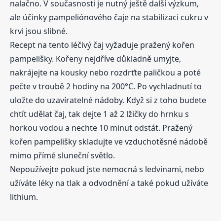
nalačno. V současnosti je nutný ještě další výzkum,
ale účinky pampeliónového čaje na stabilizaci cukru v
krvi jsou slibné.
Recept na tento léčivý čaj vyžaduje pražený kořen
pampelišky. Kořeny nejdříve důkladně umyjte,
nakrájejte na kousky nebo rozdrťte paličkou a poté
pečte v troubě 2 hodiny na 200°C. Po vychladnutí to
uložte do uzavíratelné nádoby. Když si z toho budete
chtít udělat čaj, tak dejte 1 až 2 lžičky do hrnku s
horkou vodou a nechte 10 minut odstát. Pražený
kořen pampelišky skladujte ve vzduchotěsné nádobě
mimo přímé sluneční světlo.
Nepoužívejte pokud jste nemocná s ledvinami, nebo
užíváte léky na tlak a odvodnění a také pokud užíváte
lithium.