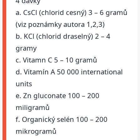
4 dávky
a. CsCl (chlorid cesný) 3 – 6 gramů
(viz poznámky autora 1,2,3)
b. KCl (chlorid draselný) 2 – 4
gramy
c. Vitamn C 5 – 10 gramů
d. Vitamín A 50 000 international
units
e. Zn gluconate 100 – 200
miligramů
f. Organický selén 100 – 200
mikrogramů