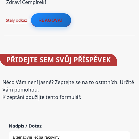
Zdraví Cempírek!
Stálý odkaz
|
REAGOVAT
PŘIDEJTE
SEM SVŮJ PŘÍSPĚVEK
Něco Vám není jasné? Zeptejte se na to ostatních. Určitě
Vám pomohou.
K zeptání použijte tento formulář.
Nadpis / Dotaz