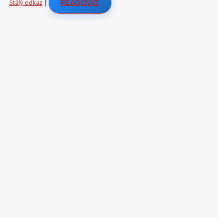
Stálý odkaz
|
REAGOVAT