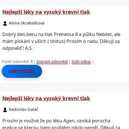
Nejlepší léky na vysoký krevní tlak
Alena skrabalkova
Dobry den,beru na tlak Prenessa 8 a půlku Nebilet, ale
mám pískání v uších ( tinitus) Prosim o radu. Děkuji za
odpověď ! A.S.
Počet odpovědí:
3
|
Zobrazit odpovědi
|
Stálý odkaz
|
ODPOVĚDĚT
Nejlepší léky na vysoký krevní tlak
Radoslav Galač
Prosím je možné že po léku Agen, vzniká porucha
erekce,se kterou jsem problém nikdy neměl. Děkuji za