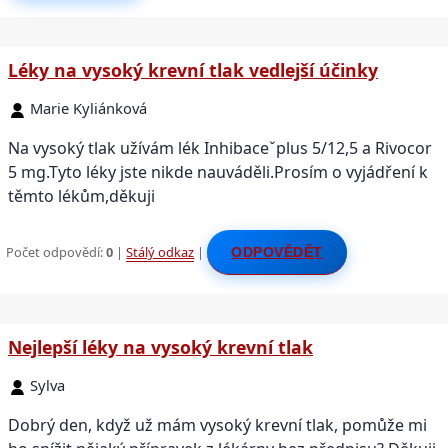
Léky na vysoký krevní tlak vedlejší účinky
Marie Kyliánková
Na vysoký tlak užívám lék Inhibaceˇplus 5/12,5 a Rivocor
5 mg.Tyto léky jste nikde nauváděli.Prosím o vyjádření k
těmto lékům,děkuji
Počet odpovědí:
0
|
Stálý odkaz
|
ODPOVĚDĚT
Nejlepší léky na vysoký krevní tlak
Sylva
Dobrý den, když už mám vysoký krevní tlak, pomůže mi