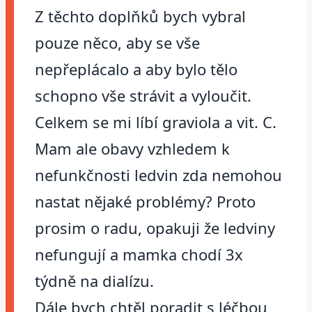
Z těchto doplňků bych vybral
pouze něco, aby se vše
nepřeplácalo a aby bylo tělo
schopno vše strávit a vyloučit.
Celkem se mi líbí graviola a vit. C.
Mam ale obavy vzhledem k
nefunkčnosti ledvin zda nemohou
nastat nějaké problémy? Proto
prosim o radu, opakuji že ledviny
nefungují a mamka chodí 3x
týdně na dialízu.
Dále bych chtěl poradit s léčbou