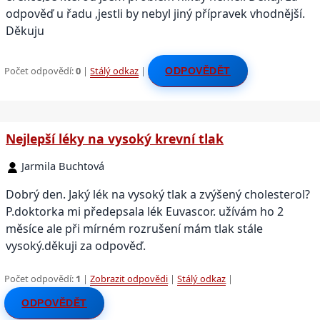
odpověď u řadu ,jestli by nebyl jiný přípravek vhodnější.
Děkuju
Počet odpovědí:
0
|
Stálý odkaz
|
ODPOVĚDĚT
Nejlepší léky na vysoký krevní tlak
Jarmila Buchtová
Dobrý den. Jaký lék na vysoký tlak a zvýšený cholesterol?
P.doktorka mi předepsala lék Euvascor. užívám ho 2
měsíce ale při mírném rozrušení mám tlak stále
vysoký.děkuji za odpověď.
Počet odpovědí:
1
|
Zobrazit odpovědi
|
Stálý odkaz
|
ODPOVĚDĚT