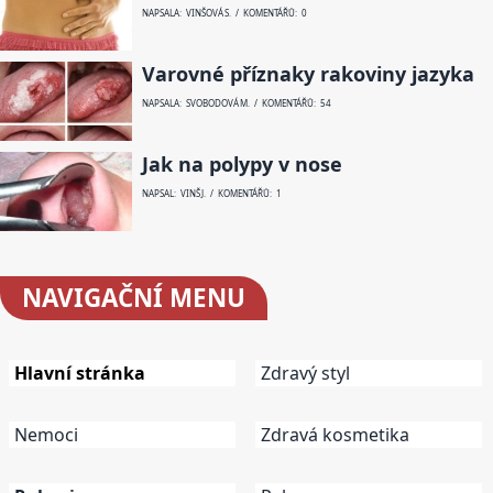
NAPSALA: VINŠOVÁ S. / KOMENTÁŘŮ: 0
Varovné příznaky rakoviny jazyka
NAPSALA: SVOBODOVÁ M. / KOMENTÁŘŮ: 54
Jak na polypy v nose
NAPSAL: VINŠ J. / KOMENTÁŘŮ: 1
NAVIGAČNÍ
MENU
Hlavní stránka
Zdravý styl
Nemoci
Zdravá kosmetika