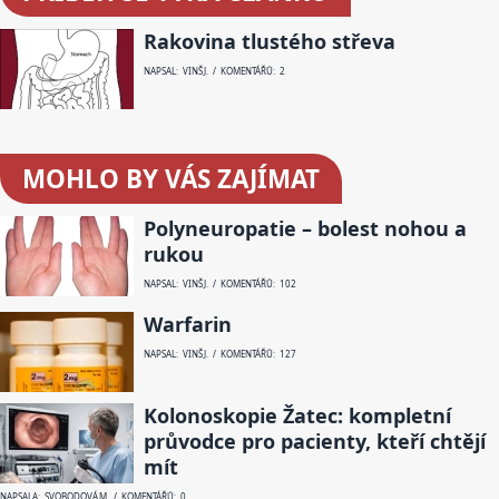
Rakovina tlustého střeva
NAPSAL: VINŠ J. / KOMENTÁŘŮ: 2
MOHLO BY VÁS ZAJÍMAT
Polyneuropatie – bolest nohou a
rukou
NAPSAL: VINŠ J. / KOMENTÁŘŮ: 102
Warfarin
NAPSAL: VINŠ J. / KOMENTÁŘŮ: 127
Kolonoskopie Žatec: kompletní
průvodce pro pacienty, kteří chtějí
mít
NAPSALA: SVOBODOVÁ M. / KOMENTÁŘŮ: 0