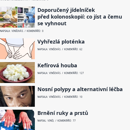
Doporučený jídelníček
před kolonoskopií: co jíst a čemu
se vyhnout
NAPSALA: VINŠOVÁ S. / KOMENTÁŘŮ: 0
Vyhřezlá ploténka
NAPSALA: VINŠOVÁ S. / KOMENTÁŘŮ: 62
Kefírová houba
NAPSALA: VINŠOVÁ S. / KOMENTÁŘŮ: 127
Nosní polypy a alternativní léčba
NAPSALA: VINŠOVÁ S. / KOMENTÁŘŮ: 10
Brnění ruky a prstů
NAPSAL: VINŠ J. / KOMENTÁŘŮ: 77