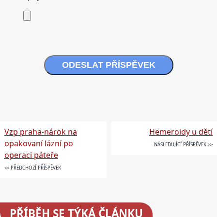
ODESLAT PŘÍSPĚVEK
Vzp praha-nárok na
Hemeroidy u dětí
opakovaní lázní po
NÁSLEDUJÍCÍ PŘÍSPĚVEK >>
operaci páteře
<< PŘEDCHOZÍ PŘÍSPĚVEK
PŘÍBĚH SE TÝKÁ ČLÁNKU