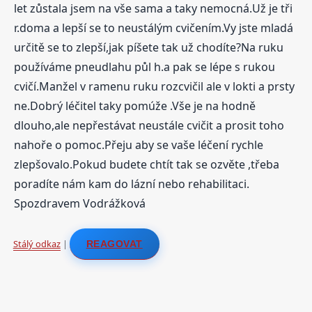
let zůstala jsem na vše sama a taky nemocná.Už je tři
r.doma a lepší se to neustálým cvičením.Vy jste mladá
určitě se to zlepší,jak píšete tak už chodíte?Na ruku
používáme pneudlahu půl h.a pak se lépe s rukou
cvičí.Manžel v ramenu ruku rozcvičil ale v lokti a prsty
ne.Dobrý léčitel taky pomúže .Vše je na hodně
dlouho,ale nepřestávat neustále cvičit a prosit toho
nahoře o pomoc.Přeju aby se vaše léčení rychle
zlepšovalo.Pokud budete chtít tak se ozvěte ,třeba
poradíte nám kam do lázní nebo rehabilitaci.
Spozdravem Vodrážková
Stálý odkaz
|
REAGOVAT