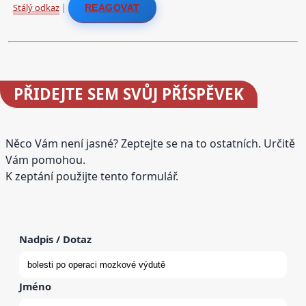
Stálý odkaz
|
REAGOVAT
PŘIDEJTE
SEM SVŮJ PŘÍSPĚVEK
Něco Vám není jasné? Zeptejte se na to ostatních. Určitě
Vám pomohou.
K zeptání použijte tento formulář.
Nadpis / Dotaz
Jméno