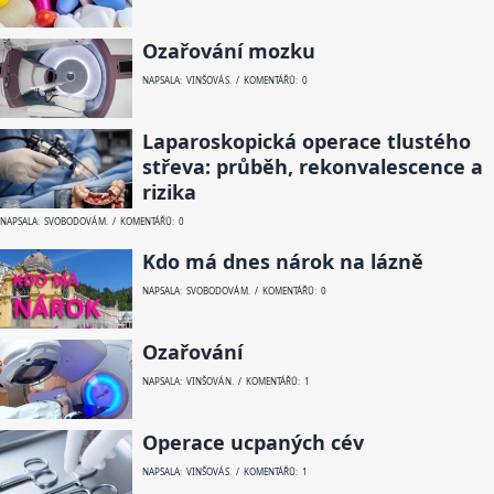
Ozařování mozku
NAPSALA: VINŠOVÁ S. / KOMENTÁŘŮ: 0
Laparoskopická operace tlustého
střeva: průběh, rekonvalescence a
rizika
NAPSALA: SVOBODOVÁ M. / KOMENTÁŘŮ: 0
Kdo má dnes nárok na lázně
NAPSALA: SVOBODOVÁ M. / KOMENTÁŘŮ: 0
Ozařování
NAPSALA: VINŠOVÁ N. / KOMENTÁŘŮ: 1
Operace ucpaných cév
NAPSALA: VINŠOVÁ S. / KOMENTÁŘŮ: 1