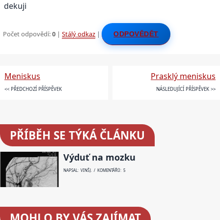
dekuji
Počet odpovědí:
0
|
Stálý odkaz
|
ODPOVĚDĚT
Meniskus
Prasklý meniskus
<< PŘEDCHOZÍ PŘÍSPĚVEK
NÁSLEDUJÍCÍ PŘÍSPĚVEK >>
PŘÍBĚH SE TÝKÁ ČLÁNKU
Výduť na mozku
NAPSAL: VINŠ J. / KOMENTÁŘŮ: 5
MOHLO BY VÁS ZAJÍMAT