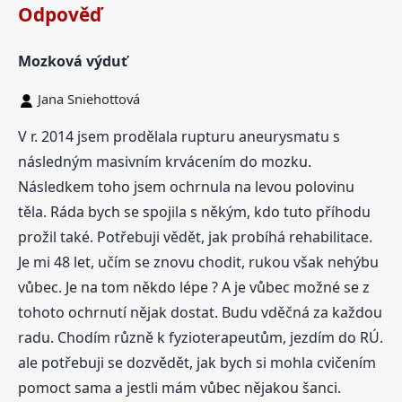
Odpověď
Mozková výduť
Jana Sniehottová
V r. 2014 jsem prodělala rupturu aneurysmatu s
následným masivním krvácením do mozku.
Následkem toho jsem ochrnula na levou polovinu
těla. Ráda bych se spojila s někým, kdo tuto příhodu
prožil také. Potřebuji vědět, jak probíhá rehabilitace.
Je mi 48 let, učím se znovu chodit, rukou však nehýbu
vůbec. Je na tom někdo lépe ? A je vůbec možné se z
tohoto ochrnutí nějak dostat. Budu vděčná za každou
radu. Chodím různě k fyzioterapeutům, jezdím do RÚ.
ale potřebuji se dozvědět, jak bych si mohla cvičením
pomoct sama a jestli mám vůbec nějakou šanci.