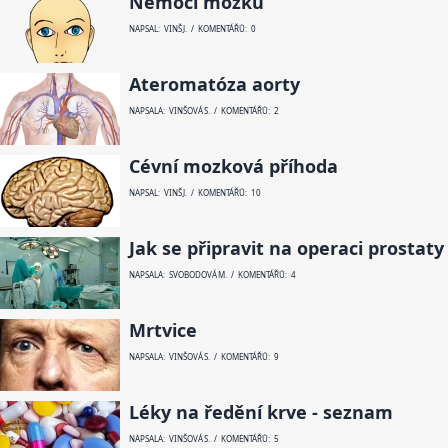
Nemoci mozku
NAPSAL: VINŠ J. / KOMENTÁŘŮ: 0
Ateromatóza aorty
NAPSALA: VINŠOVÁ S. / KOMENTÁŘŮ: 2
Cévní mozková příhoda
NAPSAL: VINŠ J. / KOMENTÁŘŮ: 10
Jak se připravit na operaci prostaty
NAPSALA: SVOBODOVÁ M. / KOMENTÁŘŮ: 4
Mrtvice
NAPSALA: VINŠOVÁ S. / KOMENTÁŘŮ: 9
Léky na ředění krve - seznam
NAPSALA: VINŠOVÁ S. / KOMENTÁŘŮ: 5