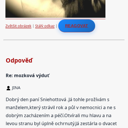
Zvětšit obrázek
|
Stálý odkaz
|
REAGOVAT
Odpověď
Re: mozková výduť
JINA
Dobrý den paní Sniehottová .Já tohle prožívám s
manželem,který strávil rok a půl v nemocnici a ne s
dobrým zacházením a péčí.Otvírali mu hlavu a na
levou stranu byl úplně ochrnutý.Já zestárla o dvacet