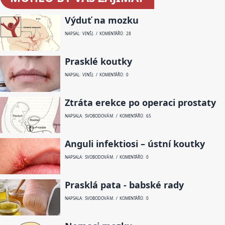
Výduť na mozku
NAPSAL: VINŠ J. / KOMENTÁŘŮ: 28
Prasklé koutky
NAPSAL: VINŠ J. / KOMENTÁŘŮ: 0
Ztráta erekce po operaci prostaty
NAPSALA: SVOBODOVÁ M. / KOMENTÁŘŮ: 65
Anguli infektiosi – ústní koutky
NAPSALA: SVOBODOVÁ M. / KOMENTÁŘŮ: 0
Prasklá pata - babské rady
NAPSALA: SVOBODOVÁ M. / KOMENTÁŘŮ: 0