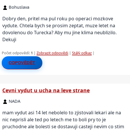
Bohuslava
Dobry den, pritel ma pul roku po operaci mozkove
vydute. Chtela bych se prosim zeptat, muze letet na
dovolenou do Turecka? Aby mu jine klima neublizilo.
Dekuji
Počet odpovědí:
1
|
Zobrazit odpovědi
|
Stálý odkaz
|
ODPOVĚDĚT
Cevni vydut u ucha na leve strane
NADA
mam vydut asi 14 let nebolelo to zjistovali lekari ale na
nic neprisli ale ted po letech me to boli pry to je
pruchodne ale bolesti se dostavuji casteji nevim co stim