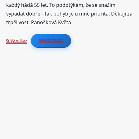
každý hádá 55 let. To podotýkám, že se snažím
vypadat dobře-- tak pohyb je u mně priorita. Děkuji za
trpělivost. Panošková Květa
Stálý odkaz
|
REAGOVAT