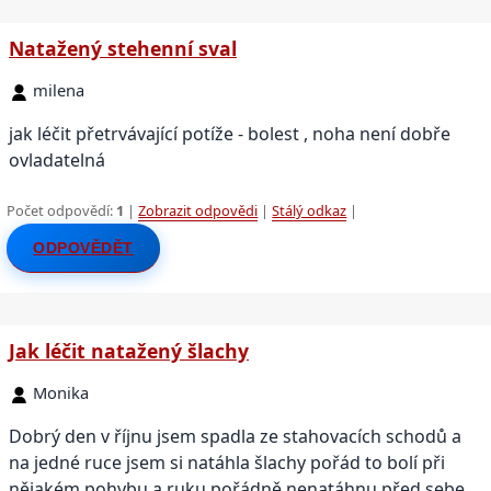
Natažený stehenní sval
milena
jak léčit přetrvávající potíže - bolest , noha není dobře
ovladatelná
Počet odpovědí:
1
|
Zobrazit odpovědi
|
Stálý odkaz
|
ODPOVĚDĚT
Jak léčit natažený šlachy
Monika
Dobrý den v říjnu jsem spadla ze stahovacích schodů a
na jedné ruce jsem si natáhla šlachy pořád to bolí při
nějakém pohybu a ruku pořádně nenatáhnu před sebe