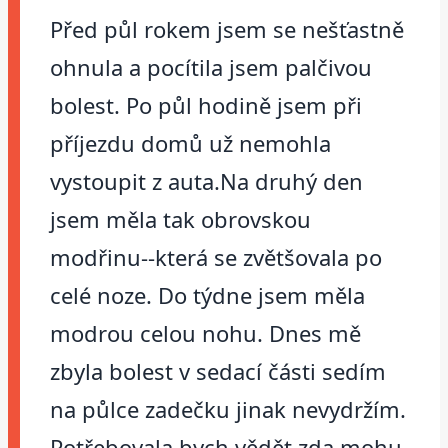
Před půl rokem jsem se nešťastně
ohnula a pocítila jsem palčivou
bolest. Po půl hodině jsem při
příjezdu domů už nemohla
vystoupit z auta.Na druhý den
jsem měla tak obrovskou
modřinu--která se zvětšovala po
celé noze. Do týdne jsem měla
modrou celou nohu. Dnes mě
zbyla bolest v sedací části sedím
na půlce zadečku jinak nevydržím.
Potřebovala bych vědět zda mohu