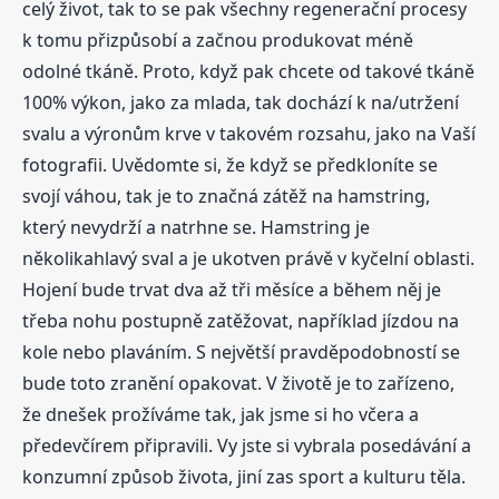
celý život, tak to se pak všechny regenerační procesy
k tomu přizpůsobí a začnou produkovat méně
odolné tkáně. Proto, když pak chcete od takové tkáně
100% výkon, jako za mlada, tak dochází k na/utržení
svalu a výronům krve v takovém rozsahu, jako na Vaší
fotografii. Uvědomte si, že když se předkloníte se
svojí váhou, tak je to značná zátěž na hamstring,
který nevydrží a natrhne se. Hamstring je
několikahlavý sval a je ukotven právě v kyčelní oblasti.
Hojení bude trvat dva až tři měsíce a během něj je
třeba nohu postupně zatěžovat, například jízdou na
kole nebo plaváním. S největší pravděpodobností se
bude toto zranění opakovat. V životě je to zařízeno,
že dnešek prožíváme tak, jak jsme si ho včera a
předevčírem připravili. Vy jste si vybrala posedávání a
konzumní způsob života, jiní zas sport a kulturu těla.