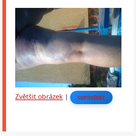
Zvětšit obrázek
|
ODPOVĚDĚT