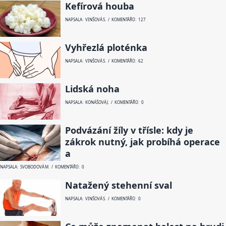
Kefírová houba
NAPSALA: VINŠOVÁ S. / KOMENTÁŘŮ: 127
Vyhřezlá ploténka
NAPSALA: VINŠOVÁ S. / KOMENTÁŘŮ: 62
Lidská noha
NAPSALA: KONÁŠOVÁ J. / KOMENTÁŘŮ: 0
Podvázání žíly v třísle: kdy je
zákrok nutný, jak probíhá operace
a
NAPSALA: SVOBODOVÁ M. / KOMENTÁŘŮ: 0
Natažený stehenní sval
NAPSALA: VINŠOVÁ S. / KOMENTÁŘŮ: 0