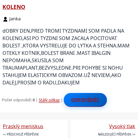
KOLENO
Janka
dOBRY DEN,PRED TROMI TYZDNAMI SOM PADLA NA
KOLENO,ASI PO TYZDNI SOM ZACALA POCITOVAT
BOLEST ,KTORA VYSTRELUJE DO LYTKA A STEHNA.MAM
OTEKLY KOTNIK,BOLEST BRANI .MAST IBALGIN
NEPOMAHA,SKUSILA SOM
TRAUMAPLANT,BEZVYSLEDNE.PRI POHYBE SI NOHU
STAHUJEM ELASTICKYM OBVAZOM.UŽ NEVIEM,AKO
DALEJ,PROSIM O RADU,DAKUJEM
Počet odpovědí:
0
|
Stálý odkaz
|
ODPOVĚDĚT
Prasklý meniskus
Vysoký tlak
<< PŘEDCHOZÍ PŘÍSPĚVEK
NÁSLEDUJÍCÍ PŘÍSPĚVEK >>