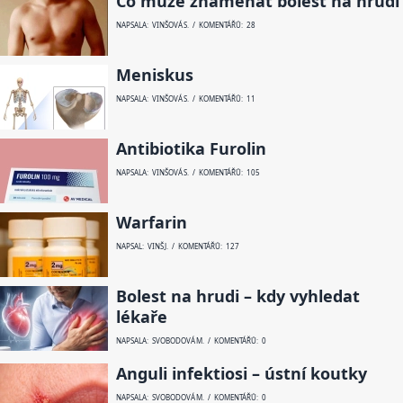
Co může znamenat bolest na hrudi
NAPSALA: VINŠOVÁ S. / KOMENTÁŘŮ: 28
Meniskus
NAPSALA: VINŠOVÁ S. / KOMENTÁŘŮ: 11
Antibiotika Furolin
NAPSALA: VINŠOVÁ S. / KOMENTÁŘŮ: 105
Warfarin
NAPSAL: VINŠ J. / KOMENTÁŘŮ: 127
Bolest na hrudi – kdy vyhledat
lékaře
NAPSALA: SVOBODOVÁ M. / KOMENTÁŘŮ: 0
Anguli infektiosi – ústní koutky
NAPSALA: SVOBODOVÁ M. / KOMENTÁŘŮ: 0