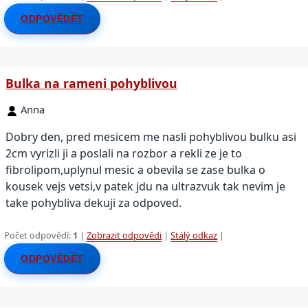
ODPOVĚDĚT
Bulka na rameni pohyblivou
Anna
Dobry den, pred mesicem me nasli pohyblivou bulku asi
2cm vyrizli ji a poslali na rozbor a rekli ze je to
fibrolipom,uplynul mesic a obevila se zase bulka o
kousek vejs vetsi,v patek jdu na ultrazvuk tak nevim je
take pohybliva dekuji za odpoved.
Počet odpovědí:
1
|
Zobrazit odpovědi
|
Stálý odkaz
|
ODPOVĚDĚT