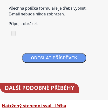
Všechna políčka formuláře je třeba vyplnit!
E-mail nebude nikde zobrazen.
Připojit obrázek
ODESLAT PŘÍSPĚVEK
DALŠÍ
PODOBNÉ PŘÍBĚHY
Natržený stehenní sval - léčba