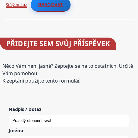
Stálý odkaz
|
REAGOVAT
PŘIDEJTE
SEM SVŮJ PŘÍSPĚVEK
Něco Vám není jasné? Zeptejte se na to ostatních. Určitě
Vám pomohou.
K zeptání použijte tento formulář.
Nadpis / Dotaz
Jméno