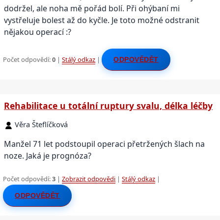
dodržel, ale noha mě pořád bolí. Při ohýbaní mi
vystřeluje bolest až do kyčle. Je toto možné odstranit
nějakou operací :?
Počet odpovědí:
0
|
Stálý odkaz
|
ODPOVĚDĚT
Rehabilitace u totální ruptury svalu, délka léčby
Věra Šteflíčková
Manžel 71 let podstoupil operaci přetržených šlach na
noze. Jaká je prognóza?
Počet odpovědí:
3
|
Zobrazit odpovědi
|
Stálý odkaz
|
ODPOVĚDĚT