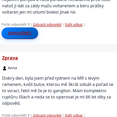
natož ji dát za zády mažu voltarenem a beru prášky
voltaren jen mi utlumí bolest jinak nic
Počet odpovědí:
1
|
Zobrazit odpovědi
|
Stálý odkaz
|
ODPOVĚDĚT
Zprava
Anna
Dobry den, byla jsem před tydnem na MR s levým
ramenem, kvůli bulce, kterou mě 3krát odsáli a pořad se
to vvrací, řekli mě že je to ganglion. Mam komplektni
ruptůru šllach a neda se to operovat je mi 66 let diky za
odpověd.
Počet odpovědí:
1
|
Zobrazit odpovědi
|
Stálý odkaz
|