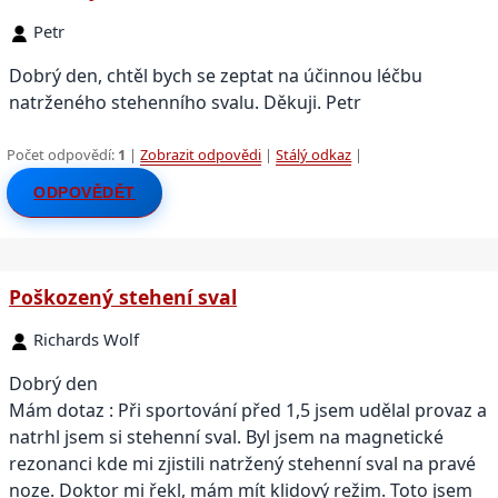
Petr
Dobrý den, chtěl bych se zeptat na účinnou léčbu
natrženého stehenního svalu. Děkuji. Petr
Počet odpovědí:
1
|
Zobrazit odpovědi
|
Stálý odkaz
|
ODPOVĚDĚT
Poškozený stehení sval
Richards Wolf
Dobrý den
Mám dotaz : Při sportování před 1,5 jsem udělal provaz a
natrhl jsem si stehenní sval. Byl jsem na magnetické
rezonanci kde mi zjistili natržený stehenní sval na pravé
noze. Doktor mi řekl, mám mít klidový režim. Toto jsem