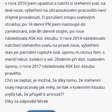
v roce 2010 jsem upadnul a natrhl si stehenní sval, na
levé noze, vyšetření na ultrazvukovém pracovišti-není
zřejmé prosáknutí, či porušení snopu svalových
struktur, po 14 denní PN jsem nastoupil do
zaměstnání, kde 8h denně stojím, po roce
následovala ASK kol. kloubu. V roce 2014 následovalo
natržení steheního svalu na pravé noze, vyšetření-
stav po parciální ruptuře sval. úponu m.rectus fem. s
menší tekut. kolekcí o vel. 20x4mm při dist. svalovém
úponu, v roce 2017 následovala ASK kol. kloubu
pravého.
Chci se zeptat, je možné, že díky tomu, že stehenní
svaly nepracovaly jak měly, se tlak v kolenním kloubu
zvýšil tak, že přispěl k artroze??
Díky za odpověd Mirek