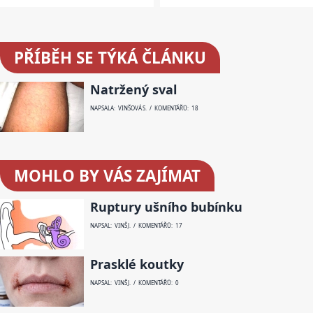
PŘÍBĚH SE TÝKÁ ČLÁNKU
Natržený sval
NAPSALA: VINŠOVÁ S. / KOMENTÁŘŮ: 18
MOHLO BY VÁS ZAJÍMAT
Ruptury ušního bubínku
NAPSAL: VINŠ J. / KOMENTÁŘŮ: 17
Prasklé koutky
NAPSAL: VINŠ J. / KOMENTÁŘŮ: 0