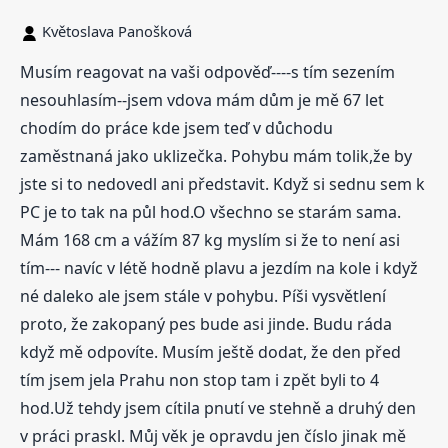
Květoslava Panošková
Musím reagovat na vaši odpověď----s tím sezením
nesouhlasím--jsem vdova mám dům je mě 67 let
chodím do práce kde jsem teď v důchodu
zaměstnaná jako uklizečka. Pohybu mám tolik,že by
jste si to nedovedl ani představit. Když si sednu sem k
PC je to tak na půl hod.O všechno se starám sama.
Mám 168 cm a vážím 87 kg myslím si že to není asi
tím--- navíc v létě hodně plavu a jezdím na kole i když
né daleko ale jsem stále v pohybu. Píši vysvětlení
proto, že zakopaný pes bude asi jinde. Budu ráda
když mě odpovíte. Musím ještě dodat, že den před
tím jsem jela Prahu non stop tam i zpět byli to 4
hod.Už tehdy jsem cítila pnutí ve stehně a druhý den
v práci praskl. Můj věk je opravdu jen číslo jinak mě