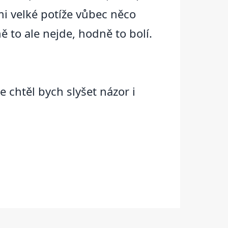
 mi velké potíže vůbec něco
ně to ale nejde, hodně to bolí.
chtěl bych slyšet názor i