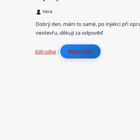
Vera
Dobrý den, mám to samé, po injekci při opravě
neotevřu, děkuji za odpověď
Stálý odkaz
|
REAGOVAT