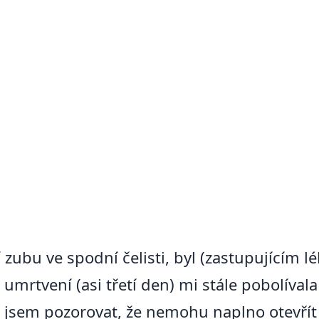
zubu ve spodní čelisti, byl (zastupujícím l
 umrtvení (asi třetí den) mi stále pobolíval
al jsem pozorovat, že nemohu naplno otevří