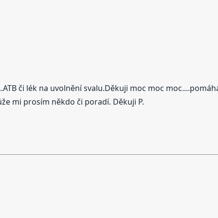
...ATB či lék na uvolnění svalu.Děkuji moc moc moc....pomá
že mi prosím někdo či poradí. Děkuji P.