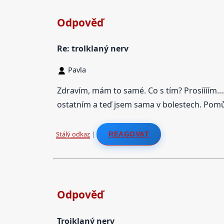
Odpověď
Re: trolklaný nerv
Pavla
Zdravím, mám to samé. Co s tím? Prosíííím..
ostatním a teď jsem sama v bolestech. Pomů
Stálý odkaz
|
REAGOVAT
Odpověď
Trojklaný nerv