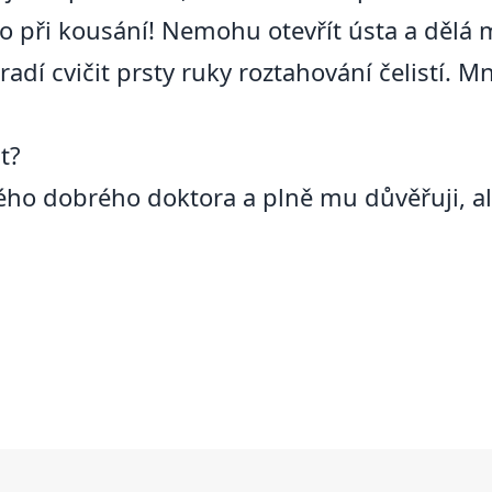
 to při kousání! Nemohu otevřít ústa a dělá
 radí cvičit prsty ruky roztahování čelistí. M
t?
o dobrého doktora a plně mu důvěřuji, ale 