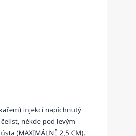
ékařem) injekcí napíchnutý
a čelist, někde pod levým
t ústa (MAXIMÁLNĚ 2,5 CM).