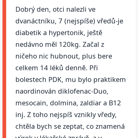
Dobrý den, otci nalezli ve
dvanáctníku, 7 (nejspíše) vředů-je
diabetik a hypertonik, ještě
nedávno měl 120kg. Začal z
ničeho nic hubnout, plus bere
celkem 14 léků denně. Při
bolestech PDK, mu bylo praktikem
naordinován diklofenac-Duo,
mesocain, dolmina, zaldiar a B12
inj. Z toho nejspíš vznikly vředy,
chtěla bych se zeptat, co znamená
výrok v lékařské zprávě, a v