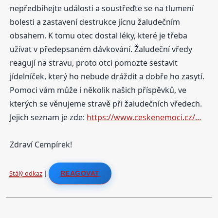
nepředbíhejte události a soustřeďte se na tlumení
bolesti a zastavení destrukce jícnu žaludečním
obsahem. K tomu otec dostal léky, které je třeba
užívat v předepsaném dávkování. Žaludeční vředy
reagují na stravu, proto otci pomozte sestavit
jídelníček, který ho nebude dráždit a dobře ho zasytí.
Pomoci vám může i několik našich příspěvků, ve
kterých se věnujeme stravě při žaludečních vředech.
Jejich seznam je zde:
https://www.ceskenemoci.cz/…
Zdraví Cempírek!
Stálý odkaz
|
REAGOVAT