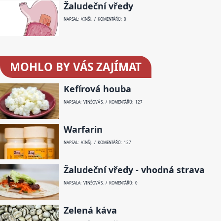
Žaludeční vředy
NAPSAL: VINŠ J. / KOMENTÁŘŮ: 0
MOHLO BY VÁS ZAJÍMAT
Kefírová houba
NAPSALA: VINŠOVÁ S. / KOMENTÁŘŮ: 127
Warfarin
NAPSAL: VINŠ J. / KOMENTÁŘŮ: 127
Žaludeční vředy - vhodná strava
NAPSALA: VINŠOVÁ S. / KOMENTÁŘŮ: 0
Zelená káva