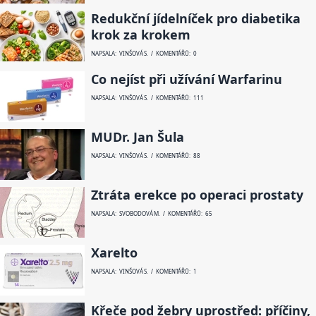
Redukční jídelníček pro diabetika
krok za krokem
NAPSALA: VINŠOVÁ S. / KOMENTÁŘŮ: 0
Co nejíst při užívání Warfarinu
NAPSALA: VINŠOVÁ S. / KOMENTÁŘŮ: 111
MUDr. Jan Šula
NAPSALA: VINŠOVÁ S. / KOMENTÁŘŮ: 88
Ztráta erekce po operaci prostaty
NAPSALA: SVOBODOVÁ M. / KOMENTÁŘŮ: 65
Xarelto
NAPSALA: VINŠOVÁ S. / KOMENTÁŘŮ: 1
Křeče pod žebry uprostřed: příčiny,