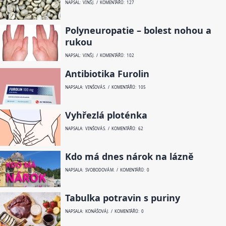
NAPSAL: VINŠ J. / KOMENTÁŘŮ: 127
Polyneuropatie – bolest nohou a
rukou
NAPSAL: VINŠ J. / KOMENTÁŘŮ: 102
Antibiotika Furolin
NAPSALA: VINŠOVÁ S. / KOMENTÁŘŮ: 105
Vyhřezlá ploténka
NAPSALA: VINŠOVÁ S. / KOMENTÁŘŮ: 62
Kdo má dnes nárok na lázně
NAPSALA: SVOBODOVÁ M. / KOMENTÁŘŮ: 0
Tabulka potravin s puriny
NAPSALA: KONÁŠOVÁ J. / KOMENTÁŘŮ: 0