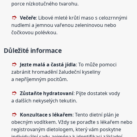
porce nízkotučného tvarohu.
Večeře
: Libové mleté krůtí maso s celozrnnými
nudlemi a jemnou vařenou zeleninovou nebo
čočkovou polévkou.
Důležité informace
Jezte malá a častá jídla
: To může pomoci
zabránit hromadění žaludeční kyseliny
a nepříjemným pocitům.
Zůstaňte hydratovaní
: Pijte dostatek vody
a dalších nekyselých tekutin.
Konzultace s lékařem
: Tento dietní plán je
obecným vodítkem. Vždy se poraďte s lékařem nebo
registrovaným dietologem, který vám poskytne
individuální rady, zejména k identifikaci základní