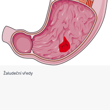
Žaludeční vředy