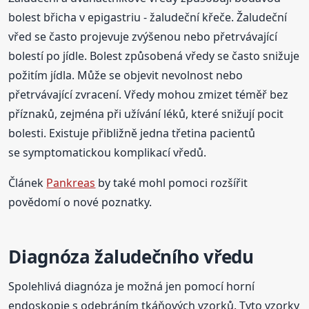
bolest břicha v epigastriu - žaludeční křeče. Žaludeční
vřed se často projevuje zvýšenou nebo přetrvávající
bolestí po jídle. Bolest způsobená vředy se často snižuje
požitím jídla. Může se objevit nevolnost nebo
přetrvávající zvracení. Vředy mohou zmizet téměř bez
příznaků, zejména při užívání léků, které snižují pocit
bolesti. Existuje přibližně jedna třetina pacientů
se symptomatickou komplikací vředů.
Článek
Pankreas
by také mohl pomoci rozšířit
povědomí o nové poznatky.
Diagnóza žaludečního vředu
Spolehlivá diagnóza je možná jen pomocí horní
endoskopie s odebráním tkáňových vzorků. Tyto vzorky