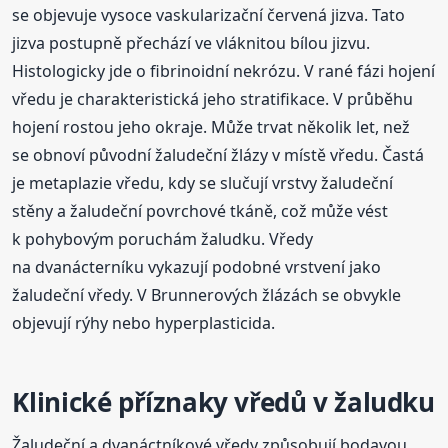
se objevuje vysoce vaskularizační červená jizva. Tato
jizva postupně přechází ve vláknitou bílou jizvu.
Histologicky jde o fibrinoidní nekrózu. V rané fázi hojení
vředu je charakteristická jeho stratifikace. V průběhu
hojení rostou jeho okraje. Může trvat několik let, než
se obnoví původní žaludeční žlázy v místě vředu. Častá
je metaplazie vředu, kdy se slučují vrstvy žaludeční
stěny a žaludeční povrchové tkáně, což může vést
k pohybovým poruchám žaludku. Vředy
na dvanácterníku vykazují podobné vrstvení jako
žaludeční vředy. V Brunnerových žlázách se obvykle
objevují rýhy nebo hyperplasticida.
Klinické příznaky vředů v žaludku
Žaludeční a dvanáctníkové vředy způsobují bodavou