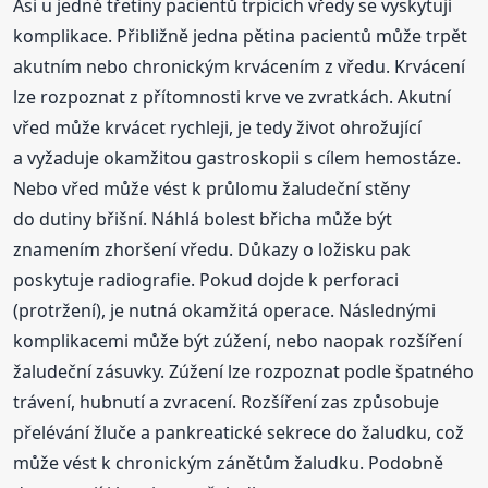
Asi u jedné třetiny pacientů trpících vředy se vyskytují
komplikace. Přibližně jedna pětina pacientů může trpět
akutním nebo chronickým krvácením z vředu. Krvácení
lze rozpoznat z přítomnosti krve ve zvratkách. Akutní
vřed může krvácet rychleji, je tedy život ohrožující
a vyžaduje okamžitou gastroskopii s cílem hemostáze.
Nebo vřed může vést k průlomu žaludeční stěny
do dutiny břišní. Náhlá bolest břicha může být
znamením zhoršení vředu. Důkazy o ložisku pak
poskytuje radiografie. Pokud dojde k perforaci
(protržení), je nutná okamžitá operace. Následnými
komplikacemi může být zúžení, nebo naopak rozšíření
žaludeční zásuvky. Zúžení lze rozpoznat podle špatného
trávení, hubnutí a zvracení. Rozšíření zas způsobuje
přelévání žluče a pankreatické sekrece do žaludku, což
může vést k chronickým zánětům žaludku. Podobně