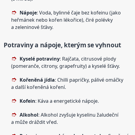
Nápoje
: Voda, bylinné čaje bez kofeinu (jako
heřmánek nebo kořen lékořice), čiré polévky
a zeleninové šťávy.
Potraviny a nápoje, kterým se vyhnout
Kyselé potraviny
: Rajčata, citrusové plody
(pomeranče, citrony, grapefruity) a kyselé šťávy.
Kořeněná jídla
: Chilli papričky, pálivé omáčky
a další kořeněná koření.
Kofein
: Káva a energetické nápoje.
Alkohol
: Alkohol zvyšuje kyselinu žaludeční
a může dráždit vřed.