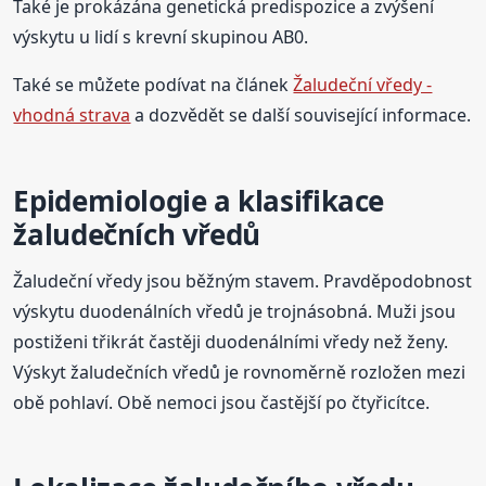
Také je prokázána genetická predispozice a zvýšení
výskytu u lidí s krevní skupinou AB0.
Také se můžete podívat na článek
Žaludeční vředy -
vhodná strava
a dozvědět se další související informace.
Epidemiologie a klasifikace
žaludečních vředů
Žaludeční vředy jsou běžným stavem. Pravděpodobnost
výskytu duodenálních vředů je trojnásobná. Muži jsou
postiženi třikrát častěji duodenálními vředy než ženy.
Výskyt žaludečních vředů je rovnoměrně rozložen mezi
obě pohlaví. Obě nemoci jsou častější po čtyřicítce.