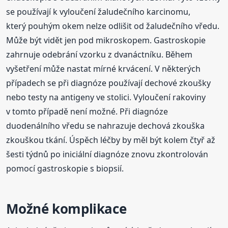
se používají k vyloučení žaludečního karcinomu,
který pouhým okem nelze odlišit od žaludečního vředu.
Může být vidět jen pod mikroskopem. Gastroskopie
zahrnuje odebrání vzorku z dvanáctníku. Během
vyšetření může nastat mírné krvácení. V některých
případech se při diagnóze používají dechové zkoušky
nebo testy na antigeny ve stolici. Vyloučení rakoviny
v tomto případě není možné. Při diagnóze
duodenálního vředu se nahrazuje dechová zkouška
zkouškou tkání. Úspěch léčby by měl být kolem čtyř až
šesti týdnů po iniciální diagnóze znovu zkontrolován
pomocí gastroskopie s biopsií.
Možné komplikace