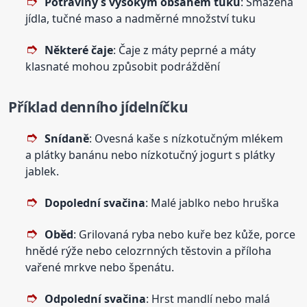
Potraviny s vysokým obsahem tuku
: Smažená
jídla, tučné maso a nadměrné množství tuku
Některé čaje
: Čaje z máty peprné a máty
klasnaté mohou způsobit podráždění
Příklad denního jídelníčku
Snídaně
: Ovesná kaše s nízkotučným mlékem
a plátky banánu nebo nízkotučný jogurt s plátky
jablek.
Dopolední svačina
: Malé jablko nebo hruška
Oběd
: Grilovaná ryba nebo kuře bez kůže, porce
hnědé rýže nebo celozrnných těstovin a příloha
vařené mrkve nebo špenátu.
Odpolední svačina
: Hrst mandlí nebo malá