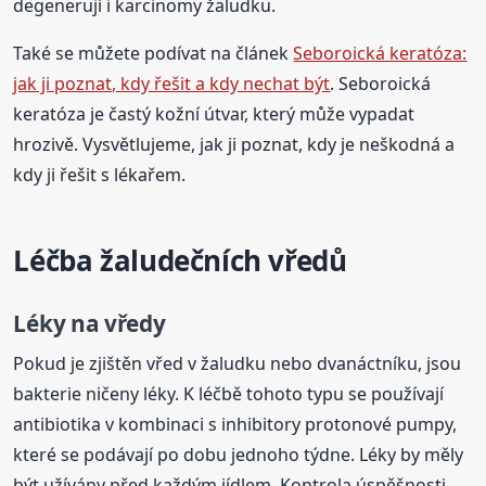
degenerují i karcinomy žaludku.
Také se můžete podívat na článek
Seboroická keratóza:
jak ji poznat, kdy řešit a kdy nechat být
. Seboroická
keratóza je častý kožní útvar, který může vypadat
hrozivě. Vysvětlujeme, jak ji poznat, kdy je neškodná a
kdy ji řešit s lékařem.
Léčba žaludečních vředů
Léky na vředy
Pokud je zjištěn vřed v žaludku nebo dvanáctníku, jsou
bakterie ničeny léky. K léčbě tohoto typu se používají
antibiotika v kombinaci s inhibitory protonové pumpy,
které se podávají po dobu jednoho týdne. Léky by měly
být užívány před každým jídlem. Kontrola úspěšnosti