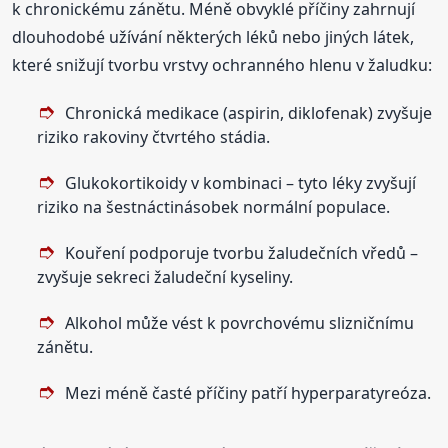
k chronickému zánětu. Méně obvyklé příčiny zahrnují
dlouhodobé užívání některých léků nebo jiných látek,
které snižují tvorbu vrstvy ochranného hlenu v žaludku:
Chronická medikace (aspirin, diklofenak) zvyšuje
riziko rakoviny čtvrtého stádia.
Glukokortikoidy v kombinaci – tyto léky zvyšují
riziko na šestnáctinásobek normální populace.
Kouření podporuje tvorbu žaludečních vředů –
zvyšuje sekreci žaludeční kyseliny.
Alkohol může vést k povrchovému slizničnímu
zánětu.
Mezi méně časté příčiny patří hyperparatyreóza.