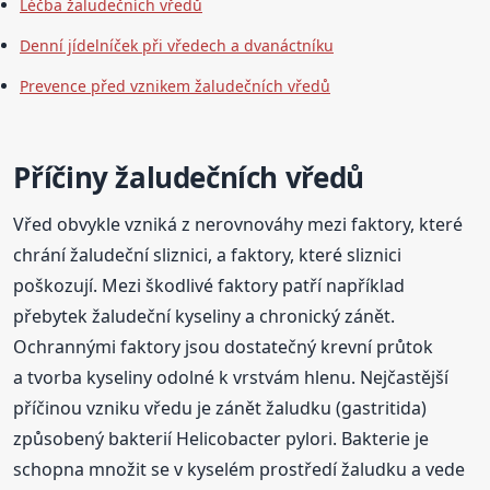
Léčba žaludečních vředů
Denní jídelníček při vředech a dvanáctníku
Prevence před vznikem žaludečních vředů
Příčiny žaludečních vředů
Vřed obvykle vzniká z nerovnováhy mezi faktory, které
chrání žaludeční sliznici, a faktory, které sliznici
poškozují. Mezi škodlivé faktory patří například
přebytek žaludeční kyseliny a chronický zánět.
Ochrannými faktory jsou dostatečný krevní průtok
a tvorba kyseliny odolné k vrstvám hlenu. Nejčastější
příčinou vzniku vředu je zánět žaludku (gastritida)
způsobený bakterií Helicobacter pylori. Bakterie je
schopna množit se v kyselém prostředí žaludku a vede