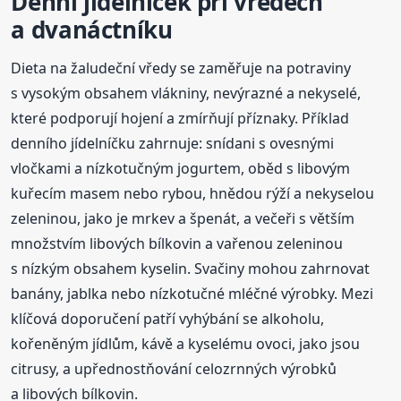
Denní jídelníček při vředech
a dvanáctníku
Dieta na žaludeční vředy se zaměřuje na potraviny
s vysokým obsahem vlákniny, nevýrazné a nekyselé,
které podporují hojení a zmírňují příznaky. Příklad
denního jídelníčku zahrnuje: snídani s ovesnými
vločkami a nízkotučným jogurtem, oběd s libovým
kuřecím masem nebo rybou, hnědou rýží a nekyselou
zeleninou, jako je mrkev a špenát, a večeři s větším
množstvím libových bílkovin a vařenou zeleninou
s nízkým obsahem kyselin. Svačiny mohou zahrnovat
banány, jablka nebo nízkotučné mléčné výrobky. Mezi
klíčová doporučení patří vyhýbání se alkoholu,
kořeněným jídlům, kávě a kyselému ovoci, jako jsou
citrusy, a upřednostňování celozrnných výrobků
a libových bílkovin.