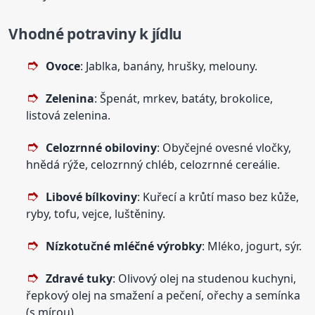
Vhodné potraviny k jídlu
Ovoce
: Jablka, banány, hrušky, melouny.
Zelenina
: Špenát, mrkev, batáty, brokolice,
listová zelenina.
Celozrnné obiloviny
: Obyčejné ovesné vločky,
hnědá rýže, celozrnný chléb, celozrnné cereálie.
Libové bílkoviny
: Kuřecí a krůtí maso bez kůže,
ryby, tofu, vejce, luštěniny.
Nízkotučné mléčné výrobky
: Mléko, jogurt, sýr.
Zdravé tuky
: Olivový olej na studenou kuchyni,
řepkový olej na smažení a pečení, ořechy a semínka
(s mírou).