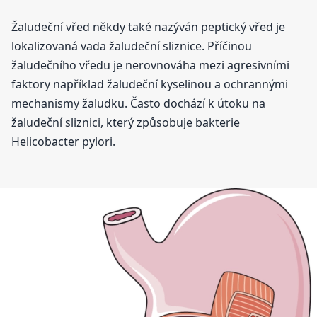
Žaludeční vřed někdy také nazýván peptický vřed je
lokalizovaná vada žaludeční sliznice. Příčinou
žaludečního vředu je nerovnováha mezi agresivními
faktory například žaludeční kyselinou a ochrannými
mechanismy žaludku. Často dochází k útoku na
žaludeční sliznici, který způsobuje bakterie
Helicobacter pylori.