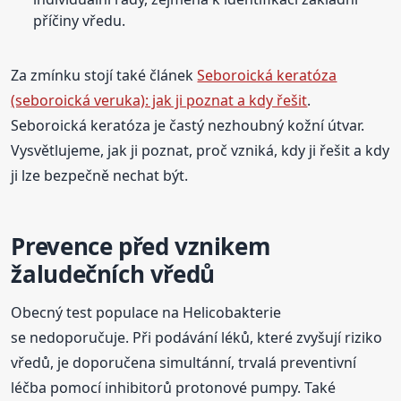
příčiny vředu.
Za zmínku stojí také článek
Seboroická keratóza
(seboroická veruka): jak ji poznat a kdy řešit
.
Seboroická keratóza je častý nezhoubný kožní útvar.
Vysvětlujeme, jak ji poznat, proč vzniká, kdy ji řešit a kdy
ji lze bezpečně nechat být.
Prevence před vznikem
žaludečních vředů
Obecný test populace na Helicobakterie
se nedoporučuje. Při podávání léků, které zvyšují riziko
vředů, je doporučena simultánní, trvalá preventivní
léčba pomocí inhibitorů protonové pumpy. Také