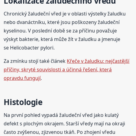
Lokalizace žaludečního vředu
Chronický žaludeční vřed je v oblasti výstelky žaludku
nebo dvanáctníku, které jsou poškozeny žaludeční
kyselinou. V poslední době se za příčinu považuje
výskyt bakterie, která může žít v žaludku a jmenuje
se Helicobacter pylori.
Za zmínku stojí také článek
Křeče v žaludku: nejčastější
příčiny, skryté souvislosti a účinná řešení, která
opravdu fungují
.
Histologie
Na první pohled vypadá žaludeční vřed jako kulatý
defekt s plochým okrajem. Starší vředy mají na okraji
často zvýšenou, zjizvenou tkáň. Po zhojení vředu