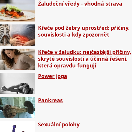
Žaludeční vředy - vhodná strava
Křeče pod žebry uprostřed: příčiny,
souvislosti a kdy zpozornět
Křeče v žaludku: nejčastější příčiny,
skryté souvislosti a účinná řešení,
která opravdu fungují
Power joga
Pankreas
Sexuální polohy