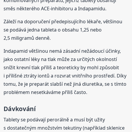
kombinovaných preparátů, jejichž tablety obsahují
směs některého ACE-inhibitoru a Indapamidu.
Záleží na doporučení předepisujícího lékaře, většinou
se podává jedna tableta o obsahu 1,25 nebo
2,5 miligramů denně.
Indapamid většinou nemá zásadní nežádoucí účinky,
jako ostatní léky na tlak může za určitých okolností
snížit krevní tlak příliš a teoreticky by mohl způsobit
i přílišné ztráty iontů a rozvrat vnitřního prostředí. Díky
tomu, že je preparát slabší než jiná diuretika, se s tímto
problémem nesetkáváme příliš často.
Dávkování
Tablety se podávají perorálně a musí být užity
s dostatečným množstvím tekutiny (například sklenice