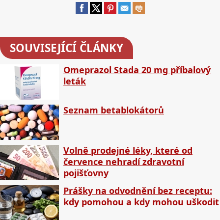
SOUVISEJÍCÍ ČLÁNKY
Omeprazol Stada 20 mg příbalový
leták
Seznam betablokátorů
Volně prodejné léky, které od
července nehradí zdravotní
pojišťovny
Prášky na odvodnění bez receptu:
kdy pomohou a kdy mohou uškodit