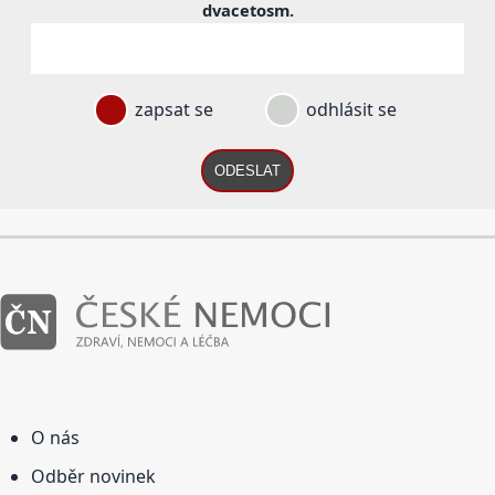
dvacetosm
.
zapsat se
odhlásit se
ODESLAT
O nás
Odběr novinek