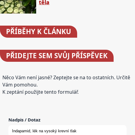
těla
PŘÍBĚHY
K ČLÁNKU
PŘIDEJTE
SEM SVŮJ PŘÍSPĚVEK
Něco Vám není jasné? Zeptejte se na to ostatních. Určitě
Vám pomohou.
K zeptání použijte tento formulář.
Nadpis / Dotaz