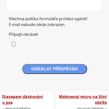
Všechna políčka formuláře je třeba vyplnit!
E-mail nebude nikde zobrazen.
Připojit obrázek
ODESLAT PŘÍSPĚVEK
Diazepam dávkování
Mobivenal micro na žilní
u psa
obtíže
<< PŘEDCHOZÍ PŘÍSPĚVEK
NÁSLEDUJÍCÍ PŘÍSPĚVEK >>