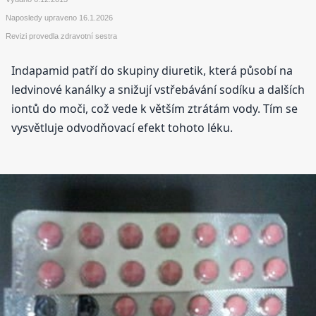
Naposledy upraveno
16.1.2026
Revizi provedla zdravotní sestra
Indapamid patří do skupiny diuretik, která působí na
ledvinové kanálky a snižují vstřebávání sodíku a dalších
iontů do moči, což vede k větším ztrátám vody. Tím se
vysvětluje odvodňovací efekt tohoto léku.