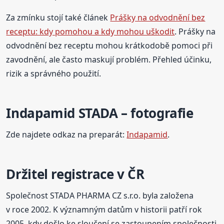
Za zmínku stojí také článek
Prášky na odvodnění bez
receptu: kdy pomohou a kdy mohou uškodit
. Prášky na
odvodnění bez receptu mohou krátkodobě pomoci při
zavodnění, ale často maskují problém. Přehled účinku,
rizik a správného použití.
Indapamid STADA – fotografie
Zde najdete odkaz na preparát:
Indapamid
.
Držitel registrace v ČR
Společnost STADA PHARMA CZ s.r.o. byla založena
v roce 2002. K významným datům v historii patří rok
2005, kdy došlo ke sloučení se zastoupením společnosti