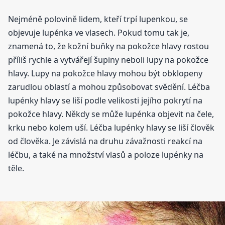
Nejméně polovině lidem, kteří trpí lupenkou, se
objevuje lupénka ve vlasech. Pokud tomu tak je,
znamená to, že kožní buňky na pokožce hlavy rostou
příliš rychle a vytvářejí šupiny neboli lupy na pokožce
hlavy. Lupy na pokožce hlavy mohou být obklopeny
zarudlou oblastí a mohou způsobovat svědění. Léčba
lupénky hlavy se liší podle velikosti jejího pokrytí na
pokožce hlavy. Někdy se může lupénka objevit na čele,
krku nebo kolem uší. Léčba lupénky hlavy se liší člověk
od člověka. Je závislá na druhu závažnosti reakcí na
léčbu, a také na množství vlasů a poloze lupénky na
těle.