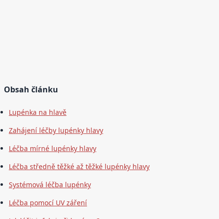
Obsah článku
Lupénka na hlavě
Zahájení léčby lupénky hlavy
Léčba mírné lupénky hlavy
Léčba středně těžké až těžké lupénky hlavy
Systémová léčba lupénky
Léčba pomocí UV záření