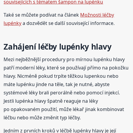
souvisejících s tématem šampon na lupénku
Také se můžete podívat na článek
Možnosti léčby
lupénky
a dozvědět se další související informace.
Zahájení léčby lupénky hlavy
Mezi nejběžnější procedury pro mírnou lupénku hlavy
patří moderní léky, které se používají přímo na pokožku
hlavy. Nicméně pokud trpíte těžkou lupenkou nebo
máte lupénku jinde na těle, tak je nutné, abyste
systémové léky brali perorálně nebo pomocí injekcí.
Jestli lupénka hlavy špatně reaguje na léky
po opakovaném použití, může lékař jinak kombinovat
léčbu nebo může změnit typ léčby.
Jedním z prvních kroků v léčbě lupénky hlavy je její