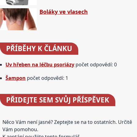
Boláky ve vlasech
PŘÍBĚHY
K ČLÁNKU
Uv hřeben na léčbu psoriázy
počet odpovědí: 0
Šampon
počet odpovědí: 1
PŘIDEJTE
SEM SVŮJ PŘÍSPĚVEK
Něco Vám není jasné? Zeptejte se na to ostatních. Určitě
Vám pomohou.
K zeptání použijte tento formulář.