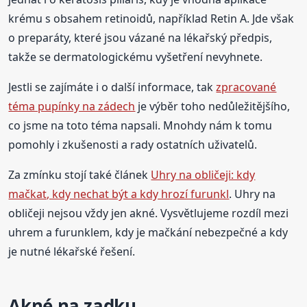
krému s obsahem retinoidů, například Retin A. Jde však
o preparáty, které jsou vázané na lékařský předpis,
takže se dermatologickému vyšetření nevyhnete.
Jestli se zajímáte i o další informace, tak
zpracované
téma pupínky na zádech
je výběr toho nedůležitějšího,
co jsme na toto téma napsali. Mnohdy nám k tomu
pomohly i zkušenosti a rady ostatních uživatelů.
Za zmínku stojí také článek
Uhry na obličeji: kdy
mačkat, kdy nechat být a kdy hrozí furunkl
. Uhry na
obličeji nejsou vždy jen akné. Vysvětlujeme rozdíl mezi
uhrem a furunklem, kdy je mačkání nebezpečné a kdy
je nutné lékařské řešení.
Akné na zadku