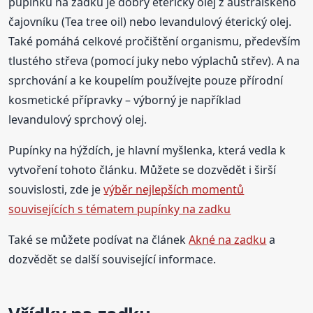
pupínků na zadku je dobrý éterický olej z australského
čajovníku (Tea tree oil) nebo levandulový éterický olej.
Také pomáhá celkové pročištění organismu, především
tlustého střeva (pomocí juky nebo výplachů střev). A na
sprchování a ke koupelím používejte pouze přírodní
kosmetické přípravky – výborný je například
levandulový sprchový olej.
Pupínky na hýždích, je hlavní myšlenka, která vedla k
vytvoření tohoto článku. Můžete se dozvědět i širší
souvislosti, zde je
výběr nejlepších momentů
souvisejících s tématem pupínky na zadku
Také se můžete podívat na článek
Akné na zadku
a
dozvědět se další související informace.