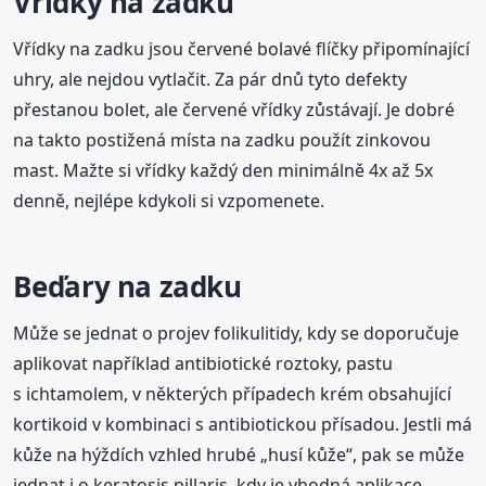
Vřídky na zadku
Vřídky na zadku jsou červené bolavé flíčky připomínající
uhry, ale nejdou vytlačit. Za pár dnů tyto defekty
přestanou bolet, ale červené vřídky zůstávají. Je dobré
na takto postižená místa na zadku použít zinkovou
mast. Mažte si vřídky každý den minimálně 4x až 5x
denně, nejlépe kdykoli si vzpomenete.
Beďary na zadku
Může se jednat o projev folikulitidy, kdy se doporučuje
aplikovat například antibiotické roztoky, pastu
s ichtamolem, v některých případech krém obsahující
kortikoid v kombinaci s antibiotickou přísadou. Jestli má
kůže na hýždích vzhled hrubé „husí kůže“, pak se může
jednat i o keratosis pillaris, kdy je vhodná aplikace