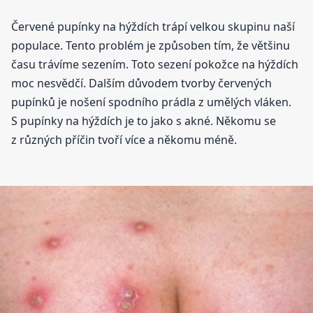
Červené pupínky na hýždích trápí velkou skupinu naší
populace. Tento problém je způsoben tím, že většinu
času trávíme sezením. Toto sezení pokožce na hýždích
moc nesvědčí. Dalším důvodem tvorby červených
pupínků je nošení spodního prádla z umělých vláken.
S pupínky na hýždích je to jako s akné. Někomu se
z různých příčin tvoří více a někomu méně.