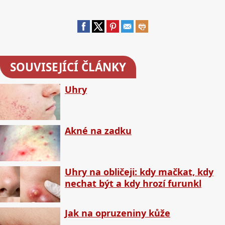
SOUVISEJÍCÍ ČLÁNKY
Uhry
Akné na zadku
Uhry na obličeji: kdy mačkat, kdy
nechat být a kdy hrozí furunkl
Jak na opruzeniny kůže