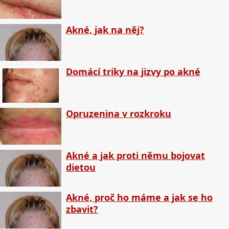
Akné, jak na něj?
Domácí triky na jizvy po akné
Opruzenina v rozkroku
Akné a jak proti němu bojovat
dietou
Akné, proč ho máme a jak se ho
zbavit?