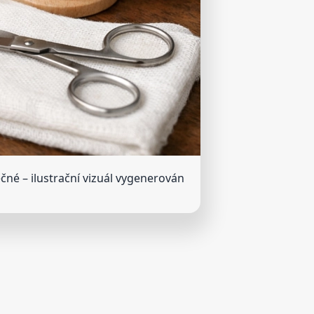
ečné
– ilustrační vizuál vygenerován