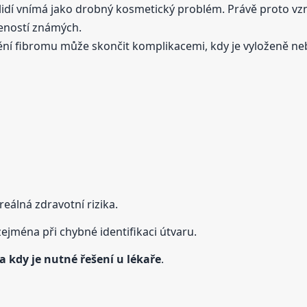
lidí vnímá jako drobný kosmetický problém. Právě proto vzn
šeností známých.
ění fibromu může skončit komplikacemi, kdy je vyloženě neb
eálná zdravotní rizika.
zejména při chybné identifikaci útvaru.
 kdy je nutné řešení u lékaře
.