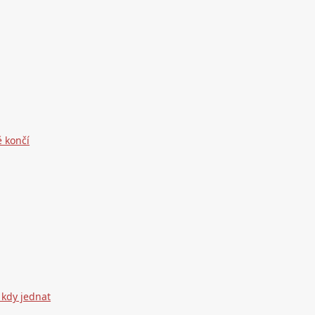
ě končí
 kdy jednat