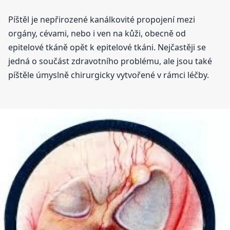
Píštěl je nepřirozené kanálkovité propojení mezi
orgány, cévami, nebo i ven na kůži, obecně od
epitelové tkáně opět k epitelové tkáni. Nejčastěji se
jedná o součást zdravotního problému, ale jsou také
píštěle úmyslně chirurgicky vytvořené v rámci léčby.