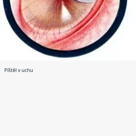
Píštěl v uchu