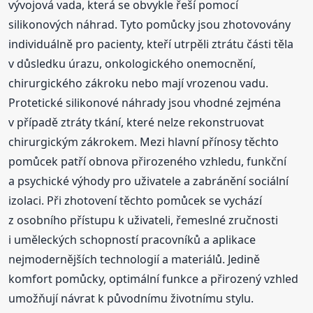
vývojová vada, která se obvykle řeší pomocí
silikonových náhrad. Tyto pomůcky jsou zhotovovány
individuálně pro pacienty, kteří utrpěli ztrátu části těla
v důsledku úrazu, onkologického onemocnění,
chirurgického zákroku nebo mají vrozenou vadu.
Protetické silikonové náhrady jsou vhodné zejména
v případě ztráty tkání, které nelze rekonstruovat
chirurgickým zákrokem. Mezi hlavní přínosy těchto
pomůcek patří obnova přirozeného vzhledu, funkční
a psychické výhody pro uživatele a zabránění sociální
izolaci. Při zhotovení těchto pomůcek se vychází
z osobního přístupu k uživateli, řemeslné zručnosti
i uměleckých schopností pracovníků a aplikace
nejmodernějších technologií a materiálů. Jedině
komfort pomůcky, optimální funkce a přirozený vzhled
umožňují návrat k původnímu životnímu stylu.