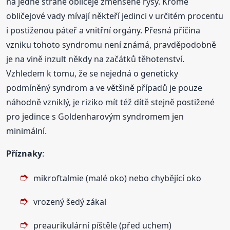
na jedné straně obličeje zmenšené rysy. Kromě
obličejové vady mívají někteří jedinci v určitém procentu
i postiženou páteř a vnitřní orgány. Přesná příčina
vzniku tohoto syndromu není známá, pravděpodobně
je na vině inzult někdy na začátků těhotenství.
Vzhledem k tomu, že se nejedná o geneticky
podmíněný syndrom a ve většině případů je pouze
náhodně vzniklý, je riziko mít též dítě stejně postižené
pro jedince s Goldenharovým syndromem jen
minimální.
Příznaky
:
mikroftalmie (malé oko) nebo chybějící oko
vrozený šedý zákal
preaurikulární píštěle (před uchem)