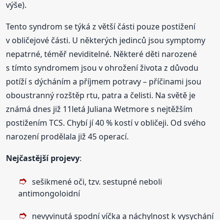
výše).
Tento syndrom se týká z větší části pouze postižení
v obličejové části. U některých jedinců jsou symptomy
nepatrné, téměř neviditelné. Některé děti narozené
s tímto syndromem jsou v ohrožení života z důvodu
potíží s dýcháním a příjmem potravy – příčinami jsou
oboustranný rozštěp rtu, patra a čelisti. Na světě je
známá dnes již 11letá Juliana Wetmore s nejtěžším
postižením TCS. Chybí jí 40 % kostí v obličeji. Od svého
narození prodělala již 45 operací.
Nejčastější projevy
:
sešikmené oči, tzv. sestupné neboli
antimongoloidní
nevyvinutá spodní víčka a náchylnost k vysychání