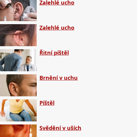
Zalehlé ucho
Zalehlé ucho
Řitní píštěl
Brnění v uchu
Píštěl
Svědění v uších