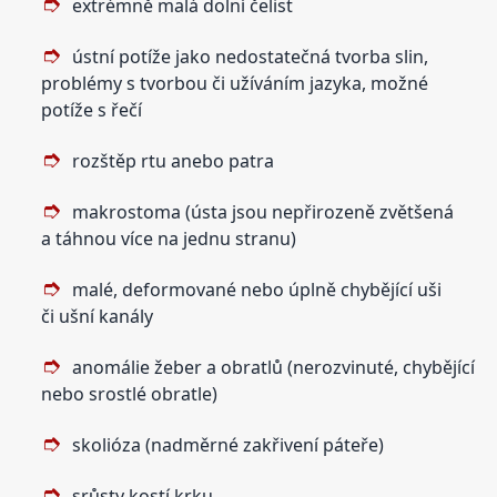
extrémně malá dolní čelist
ústní potíže jako nedostatečná tvorba slin,
problémy s tvorbou či užíváním jazyka, možné
potíže s řečí
rozštěp rtu anebo patra
makrostoma (ústa jsou nepřirozeně zvětšená
a táhnou více na jednu stranu)
malé, deformované nebo úplně chybějící uši
či ušní kanály
anomálie žeber a obratlů (nerozvinuté, chybějící
nebo srostlé obratle)
skolióza (nadměrné zakřivení páteře)
srůsty kostí krku