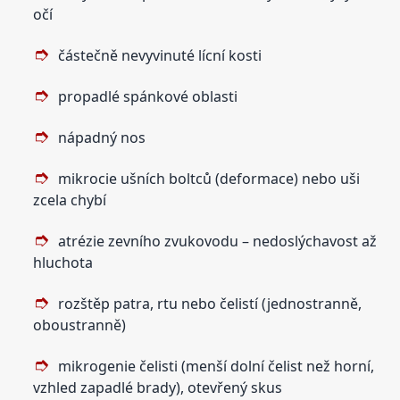
očí
částečně nevyvinuté lícní kosti
propadlé spánkové oblasti
nápadný nos
mikrocie ušních boltců (deformace) nebo uši
zcela chybí
atrézie zevního zvukovodu – nedoslýchavost až
hluchota
rozštěp patra, rtu nebo čelistí (jednostranně,
oboustranně)
mikrogenie čelisti (menší dolní čelist než horní,
vzhled zapadlé brady), otevřený skus