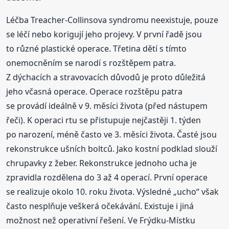
Léčba Treacher-Collinsova syndromu neexistuje, pouze
se léčí nebo korigují jeho projevy. V první řadě jsou
to různé plastické operace. Třetina dětí s tímto
onemocněním se narodí s rozštěpem patra.
Z dýchacích a stravovacích důvodů je proto důležitá
jeho včasná operace. Operace rozštěpu patra
se provádí ideálně v 9. měsíci života (před nástupem
řeči). K operaci rtu se přistupuje nejčastěji 1. týden
po narození, méně často ve 3. měsíci života. Časté jsou
rekonstrukce ušních boltců. Jako kostní podklad slouží
chrupavky z žeber. Rekonstrukce jednoho ucha je
zpravidla rozdělena do 3 až 4 operací. První operace
se realizuje okolo 10. roku života. Výsledné „ucho“ však
často nesplňuje veškerá očekávání. Existuje i jiná
možnost než operativní řešení. Ve Frýdku-Místku