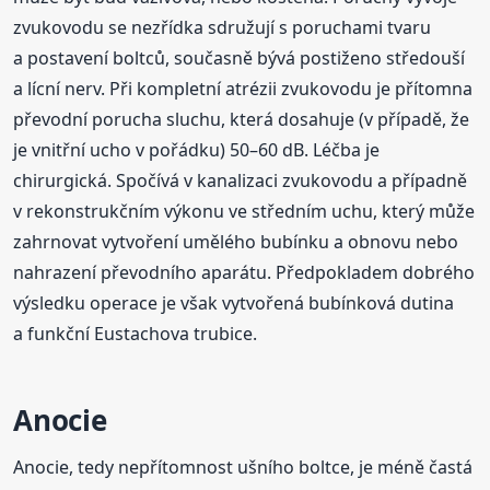
zvukovodu se nezřídka sdružují s poruchami tvaru
a postavení boltců, současně bývá postiženo středouší
a lícní nerv. Při kompletní atrézii zvukovodu je přítomna
převodní porucha sluchu, která dosahuje (v případě, že
je vnitřní ucho v pořádku) 50–60 dB. Léčba je
chirurgická. Spočívá v kanalizaci zvukovodu a případně
v rekonstrukčním výkonu ve středním uchu, který může
zahrnovat vytvoření umělého bubínku a obnovu nebo
nahrazení převodního aparátu. Předpokladem dobrého
výsledku operace je však vytvořená bubínková dutina
a funkční Eustachova trubice.
Anocie
Anocie, tedy nepřítomnost ušního boltce, je méně častá