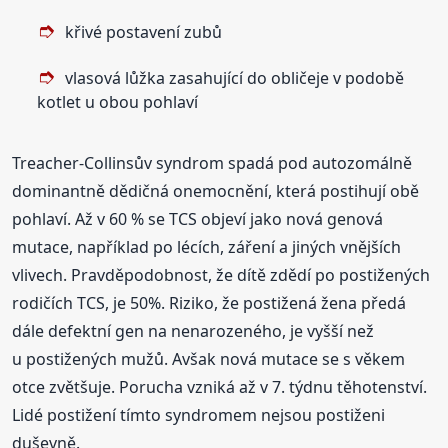
křivé postavení zubů
vlasová lůžka zasahující do obličeje v podobě
kotlet u obou pohlaví
Treacher-Collinsův syndrom spadá pod autozomálně
dominantně dědičná onemocnění, která postihují obě
pohlaví. Až v 60 % se TCS objeví jako nová genová
mutace, například po lécích, záření a jiných vnějších
vlivech. Pravděpodobnost, že dítě zdědí po postižených
rodičích TCS, je 50%. Riziko, že postižená žena předá
dále defektní gen na nenarozeného, je vyšší než
u postižených mužů. Avšak nová mutace se s věkem
otce zvětšuje. Porucha vzniká až v 7. týdnu těhotenství.
Lidé postižení tímto syndromem nejsou postiženi
duševně.