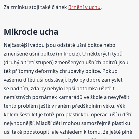
Za zmínku stojí také článek
Brnění v uchu
.
Mikrocie ucha
Nejčastější vadou jsou odstáté ušní boltce nebo
zmenšené ušní boltce (mikrocie). U některých typů
(druhý a třetí stupeň) zmenšených ušních boltců jsou
též přítomny deformity chrupavky boltce. Pokud
vašemu dítěti uši odstávají, bylo by dobré zamyslet
se nad tím, zda by nebylo lepší potomka ušetřit
nemístných poznámek kamarádů ve škole a nevyřešit
tento problém ještě v raném předškolním věku. Věk
kolem šesti let je totiž pro plastickou operaci uší u dětí
nejvhodnější. Mladší děti mohou samozřejmě plastiku
uší také podstoupit, ale vzhledem k tomu, že ještě plně