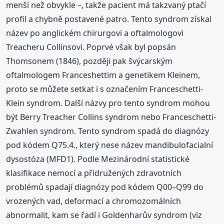
menší než obvykle –, takže pacient má takzvaný ptačí
profil a chybně postavené patro. Tento syndrom získal
název po anglickém chirurgovi a oftalmologovi
Treacheru Collinsovi. Poprvé však byl popsán
Thomsonem (1846), později pak švýcarským
oftalmologem Franceshettim a genetikem Kleinem,
proto se můžete setkat i s označením Franceschetti-
Klein syndrom. Další názvy pro tento syndrom mohou
být Berry Treacher Collins syndrom nebo Franceschetti-
Zwahlen syndrom. Tento syndrom spadá do diagnózy
pod kódem Q75.4., který nese název mandibulofacialní
dysostóza (MFD1). Podle Mezinárodní statistické
klasifikace nemocí a přidružených zdravotních
problémů spadají diagnózy pod kódem Q00–Q99 do
vrozených vad, deformací a chromozomálních
abnormalit, kam se řadí i Goldenharův syndrom (viz