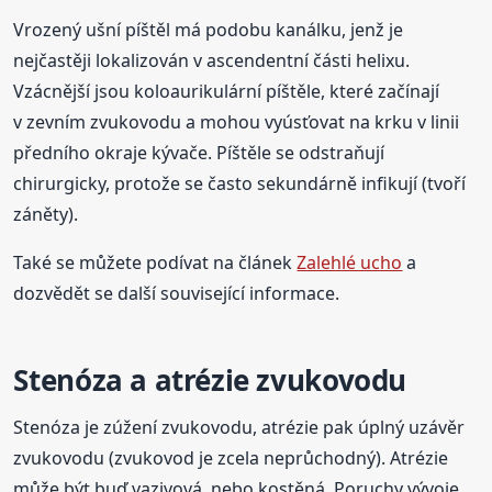
Vrozený ušní píštěl má podobu kanálku, jenž je
nejčastěji lokalizován v ascendentní části helixu.
Vzácnější jsou koloaurikulární píštěle, které začínají
v zevním zvukovodu a mohou vyúsťovat na krku v linii
předního okraje kývače. Píštěle se odstraňují
chirurgicky, protože se často sekundárně infikují (tvoří
záněty).
Také se můžete podívat na článek
Zalehlé ucho
a
dozvědět se další související informace.
Stenóza a atrézie zvukovodu
Stenóza je zúžení zvukovodu, atrézie pak úplný uzávěr
zvukovodu (zvukovod je zcela neprůchodný). Atrézie
může být buď vazivová, nebo kostěná. Poruchy vývoje