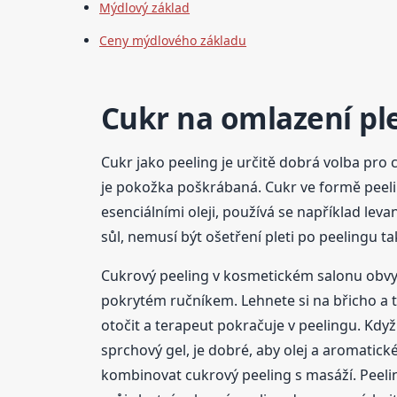
Mýdlový základ
Ceny mýdlového základu
Cukr na omlazení ple
Cukr jako peeling je určitě dobrá volba pro citl
je pokožka poškrábaná. Cukr ve formě peeli
esenciálními oleji, používá se například lev
sůl, nemusí být ošetření pleti po peelingu t
Cukrový peeling v kosmetickém salonu obvyk
pokrytém ručníkem. Lehnete si na břicho a t
otočit a terapeut pokračuje v peelingu. Když
sprchový gel, je dobré, aby olej a aromatick
kombinovat cukrový peeling s masáží. Peeling