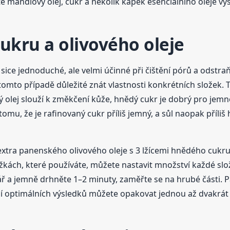
e mandlový olej, cukr a několik kapek esenciálního oleje vys
cukru a olivového oleje
u sice jednoduché, ale velmi účinné při čištění pórů a odstr
tomto případě důležité znát vlastnosti konkrétních složek. Tř
vý olej slouží k změkčení kůže, hnědý cukr je dobrý pro jemn
mu, že je rafinovaný cukr příliš jemný, a sůl naopak příliš
extra panenského olivového oleje s 3 lžícemi hnědého cukru 
ložkách, které používáte, můžete nastavit množství každé s
vář a jemně drhněte 1–2 minuty, zaměřte se na hrubé části. 
 optimálních výsledků můžete opakovat jednou až dvakrát 