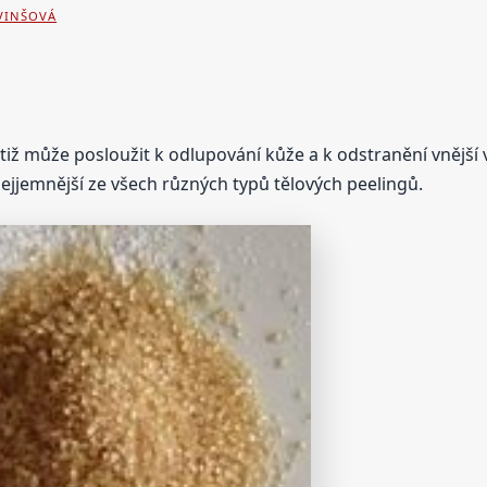
 VINŠOVÁ
otiž může posloužit k odlupování kůže a k odstranění vnějš
ejjemnější ze všech různých typů tělových peelingů.