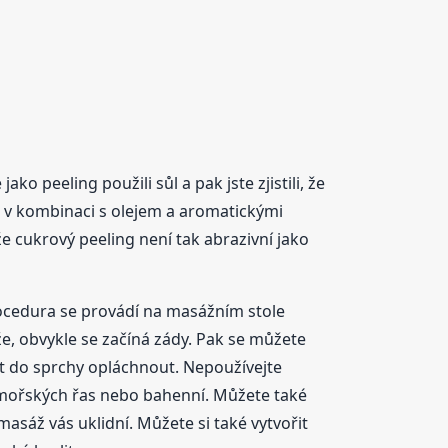
ako peeling použili sůl a pak jste zjistili, že
 v kombinaci s olejem a aromatickými
že cukrový peeling není tak abrazivní jako
rocedura se provádí na masážním stole
e, obvykle se začíná zády. Pak se můžete
jít do sprchy opláchnout. Nepoužívejte
 z mořských řas nebo bahenní. Můžete také
asáž vás uklidní. Můžete si také vytvořit