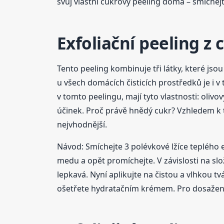
svůj vlastní cukrový peeling doma – smíchejt
Exfoliační peeling z 
Tento peeling kombinuje tři látky, které jso
u všech domácích čisticích prostředků je i v 
v tomto peelingu, mají tyto vlastnosti: olivo
účinek. Proč právě hnědý cukr? Vzhledem k to
nejvhodnější.
Návod: Smíchejte 3 polévkové lžíce teplého 
medu a opět promíchejte. V závislosti na s
lepkavá. Nyní aplikujte na čistou a vlhkou t
ošetřete hydratačním krémem. Pro dosažení