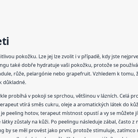
ti
ivou pokožku. Lze jej lze zvolit i v případě, kdy jste nejprve j
ngu také dobře hydratuje vaši pokožku, protože se používá
andule, růže, pelargónie nebo grapefruit. Vzhledem k tomu, 
ak důkladné.
le probíhá v pokoji se sprchou, většinou v lázních. Celá p
erapeut vtírá směs cukru, oleje a aromatických látek do kůž
 je peeling hotov, terapeut místnost opustí a vy se můžete 
é látky zůstaly na kůži. Po peelingu následuje zábal, často
 by se měl provést jako první, protože stimuluje, zatímco m