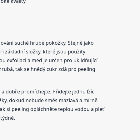
oké kvality.
aňování suché hrubé pokožky. Stejně jako
i základní složky, které jsou použity
ou exfoliaci a med je určen pro uklidňující
 hrubá, tak se hnědý cukr zdá pro peeling
a dobře promíchejte. Přidejte jednu lžíci
ložky, dokud nebude směs mazlavá a mírně
Pak si peeling opláchněte teplou vodou a pleť
týdně.