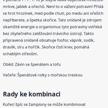
mrkve, jablek a ořechů. Není to o vážení potravin! Přidá
se hrst hrozinek, med podle chuti, po medu ani ořeších
nepřiberete, a špetka skořice. Tato snídaně je zdrojem
okamžité energie a organismus tyto potraviny vstřebá
bez zbytečného zatěžování trávicího ústrojí. Takto
připravená snídaně obsahuje fosfor, vápník, sodík,
draslík, síru a hořčík. Skořice čistí krev, pomáhá
ochablým střevům.
Oběd: Závin se špenátem a tofu
Večeře: Špenátové rolky s mořskou treskou
Rady ke kombinaci
Kuřecí špíz se žampiony se může kombinovat