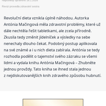
Naposledy upraveno
16.1.2026
Revizi provedla zdravotní sestra
Revoluční dieta vznikla úplně náhodou. Autorka
Antónia Mačingová měla zdravotní problémy, které už
dále nechtěla řešit tabletkami, ale zcela přírodně.
Zkusila tedy změnit jídelníček a výsledky na sebe
nenechaly dlouho čekat. Podobný postup aplikovala
na své známé a i u nich dieta zabírala. Antónia se tedy
rozhodla podělit o tajemství svého zázraku se všemi
lidmi a vydala knihu Antónia Mačingová – Zhubněte
jednou provždy. Tato kniha se ihned stala jednou
z nejdiskutovanějších knih zdravého způsobu hubnutí.