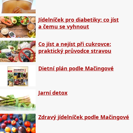
Jídelníček pro diabetiky: co jíst
a čemu se vyhnout
Co jíst a nejíst při cukrovce:
praktický průvodce stravou
Dietní plán podle Mačingové
Jarní detox
Zdravý jídelníček podle Mačingové