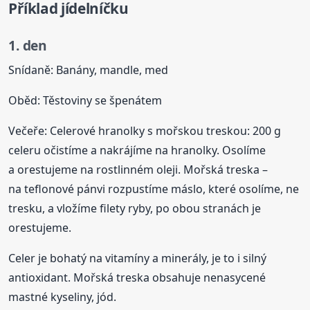
Příklad jídelníčku
1. den
Snídaně: Banány, mandle, med
Oběd: Těstoviny se špenátem
Večeře: Celerové hranolky s mořskou treskou: 200 g
celeru očistíme a nakrájíme na hranolky. Osolíme
a orestujeme na rostlinném oleji. Mořská treska –
na teflonové pánvi rozpustíme máslo, které osolíme, ne
tresku, a vložíme filety ryby, po obou stranách je
orestujeme.
Celer je bohatý na vitamíny a minerály, je to i silný
antioxidant. Mořská treska obsahuje nenasycené
mastné kyseliny, jód.