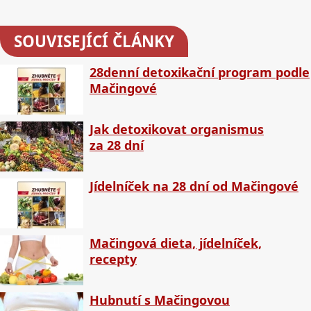
SOUVISEJÍCÍ ČLÁNKY
28denní detoxikační program podle
Mačingové
Jak detoxikovat organismus
za 28 dní
Jídelníček na 28 dní od Mačingové
Mačingová dieta, jídelníček,
recepty
Hubnutí s Mačingovou