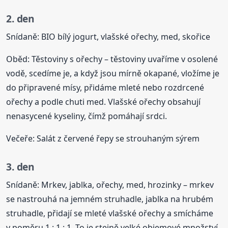
2. den
Snídaně: BIO bílý jogurt, vlašské ořechy, med, skořice
Oběd: Těstoviny s ořechy – těstoviny uvaříme v osolené
vodě, scedíme je, a když jsou mírně okapané, vložíme je
do připravené mísy, přidáme mleté nebo rozdrcené
ořechy a podle chuti med. Vlašské ořechy obsahují
nenasycené kyseliny, čímž pomáhají srdci.
Večeře: Salát z červené řepy se strouhaným sýrem
3. den
Snídaně: Mrkev, jablka, ořechy, med, hrozinky – mrkev
se nastrouhá na jemném struhadle, jablka na hrubém
struhadle, přidají se mleté vlašské ořechy a smícháme
v poměru 1 : 1 : 1. To je stejně velké objemové množství