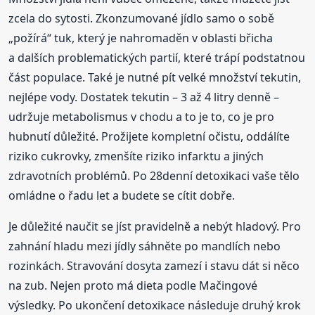
zcela do sytosti. Zkonzumované jídlo samo o sobě
„požírá“ tuk, který je nahromaděn v oblasti břicha
a dalších problematických partií, které trápí podstatnou
část populace. Také je nutné pít velké množství tekutin,
nejlépe vody. Dostatek tekutin – 3 až 4 litry denně –
udržuje metabolismus v chodu a to je to, co je pro
hubnutí důležité. Prožijete kompletní očistu, oddálíte
riziko cukrovky, zmenšíte riziko infarktu a jiných
zdravotních problémů. Po 28denní detoxikaci vaše tělo
omládne o řadu let a budete se cítit dobře.
Je důležité naučit se jíst pravidelně a nebýt hladový. Pro
zahnání hladu mezi jídly sáhněte po mandlích nebo
rozinkách. Stravování dosyta zamezí i stavu dát si něco
na zub. Nejen proto má dieta podle Mačingové
výsledky. Po ukončení detoxikace následuje druhý krok