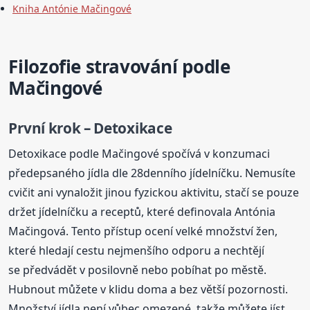
Kniha Antónie Mačingové
Filozofie stravování podle
Mačingové
První krok – Detoxikace
Detoxikace podle Mačingové spočívá v konzumaci
předepsaného jídla dle 28denního jídelníčku. Nemusíte
cvičit ani vynaložit jinou fyzickou aktivitu, stačí se pouze
držet jídelníčku a receptů, které definovala Antónia
Mačingová. Tento přístup ocení velké množství žen,
které hledají cestu nejmenšího odporu a nechtějí
se předvádět v posilovně nebo pobíhat po městě.
Hubnout můžete v klidu doma a bez větší pozornosti.
Množství jídla není vůbec omezené, takže můžete jíst