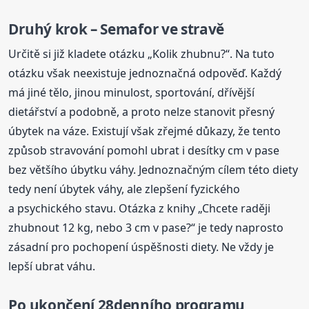
Druhý krok – Semafor ve stravě
Určitě si již kladete otázku „Kolik zhubnu?“. Na tuto
otázku však neexistuje jednoznačná odpověď. Každý
má jiné tělo, jinou minulost, sportování, dřívější
dietářství a podobně, a proto nelze stanovit přesný
úbytek na váze. Existují však zřejmé důkazy, že tento
způsob stravování pomohl ubrat i desítky cm v pase
bez většího úbytku váhy. Jednoznačným cílem této diety
tedy není úbytek váhy, ale zlepšení fyzického
a psychického stavu. Otázka z knihy „Chcete raději
zhubnout 12 kg, nebo 3 cm v pase?“ je tedy naprosto
zásadní pro pochopení úspěšnosti diety. Ne vždy je
lepší ubrat váhu.
Po ukončení 28denního programu