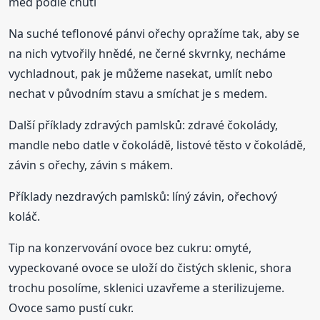
med podle chuti
Na suché teflonové pánvi ořechy opražíme tak, aby se
na nich vytvořily hnědé, ne černé skvrnky, necháme
vychladnout, pak je můžeme nasekat, umlít nebo
nechat v původním stavu a smíchat je s medem.
Další příklady zdravých pamlsků: zdravé čokolády,
mandle nebo datle v čokoládě, listové těsto v čokoládě,
závin s ořechy, závin s mákem.
Příklady nezdravých pamlsků: líný závin, ořechový
koláč.
Tip na konzervování ovoce bez cukru: omyté,
vypeckované ovoce se uloží do čistých sklenic, shora
trochu posolíme, sklenici uzavřeme a sterilizujeme.
Ovoce samo pustí cukr.