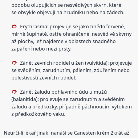
podobu olupujících se nesvědivých skvrn, které
se obvykle objevují na hrudníku nebo na zádech.
Erythrasma: projevuje se jako hnědočervené,
mírně šupinaté, ostře ohraničené, nesvědivé skvrny
až plochy, jež najdeme v oblastech snadného
zapaření nebo mezi prsty.
Zánět zevních rodidel u žen (vulvitida): projevuje
se svěděním, zarudnutím, pálením, zduřením nebo
bolestivostí zevních rodidel.
Zánět žaludu pohlavního údu u mužů
(balanitida): projevuje se zarudnutím a svěděním
žaludu a předkožky, případně páchnoucím výtokem
z předkožkového vaku.
Neurčí-li lékař jinak, nanáší se Canesten krém 2krát až