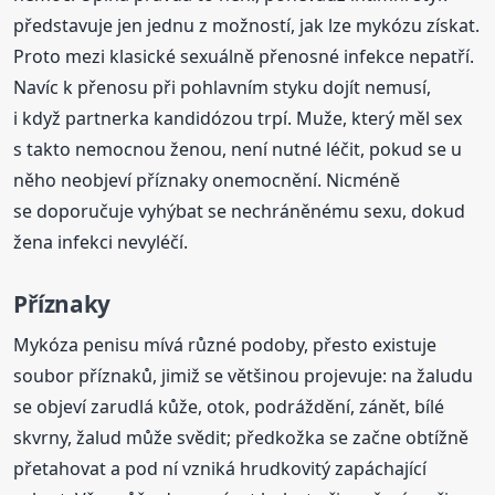
představuje jen jednu z možností, jak lze mykózu získat.
Proto mezi klasické sexuálně přenosné infekce nepatří.
Navíc k přenosu při pohlavním styku dojít nemusí,
i když partnerka kandidózou trpí. Muže, který měl sex
s takto nemocnou ženou, není nutné léčit, pokud se u
něho neobjeví příznaky onemocnění. Nicméně
se doporučuje vyhýbat se nechráněnému sexu, dokud
žena infekci nevyléčí.
Příznaky
Mykóza penisu mívá různé podoby, přesto existuje
soubor příznaků, jimiž se většinou projevuje: na žaludu
se objeví zarudlá kůže, otok, podráždění, zánět, bílé
skvrny, žalud může svědit; předkožka se začne obtížně
přetahovat a pod ní vzniká hrudkovitý zapáchající