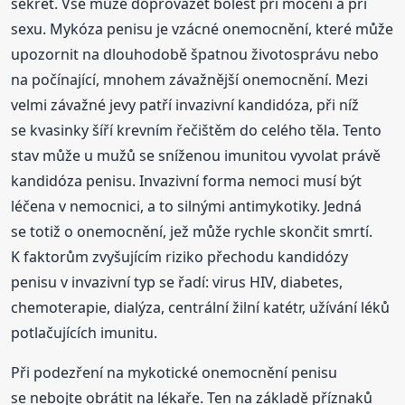
sekret. Vše může doprovázet bolest při močení a při
sexu. Mykóza penisu je vzácné onemocnění, které může
upozornit na dlouhodobě špatnou životosprávu nebo
na počínající, mnohem závažnější onemocnění. Mezi
velmi závažné jevy patří invazivní kandidóza, při níž
se kvasinky šíří krevním řečištěm do celého těla. Tento
stav může u mužů se sníženou imunitou vyvolat právě
kandidóza penisu. Invazivní forma nemoci musí být
léčena v nemocnici, a to silnými antimykotiky. Jedná
se totiž o onemocnění, jež může rychle skončit smrtí.
K faktorům zvyšujícím riziko přechodu kandidózy
penisu v invazivní typ se řadí: virus HIV, diabetes,
chemoterapie, dialýza, centrální žilní katétr, užívání léků
potlačujících imunitu.
Při podezření na mykotické onemocnění penisu
se nebojte obrátit na lékaře. Ten na základě příznaků