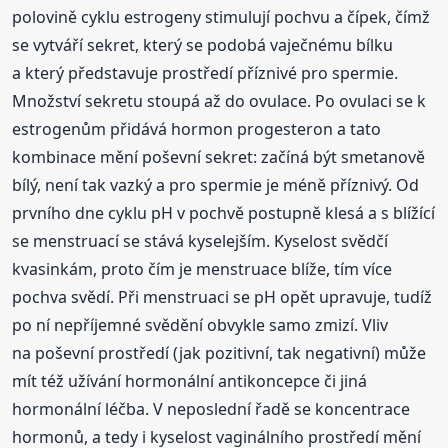
polovině cyklu estrogeny stimulují pochvu a čípek, čímž
se vytváří sekret, který se podobá vaječnému bílku
a který představuje prostředí příznivé pro spermie.
Množství sekretu stoupá až do ovulace. Po ovulaci se k
estrogenům přidává hormon progesteron a tato
kombinace mění poševní sekret: začíná být smetanově
bílý, není tak vazký a pro spermie je méně příznivý. Od
prvního dne cyklu pH v pochvě postupně klesá a s blížící
se menstruací se stává kyselejším. Kyselost svědčí
kvasinkám, proto čím je menstruace blíže, tím více
pochva svědí. Při menstruaci se pH opět upravuje, tudíž
po ní nepříjemné svědění obvykle samo zmizí. Vliv
na poševní prostředí (jak pozitivní, tak negativní) může
mít též užívání hormonální antikoncepce či jiná
hormonální léčba. V neposlední řadě se koncentrace
hormonů, a tedy i kyselost vaginálního prostředí mění