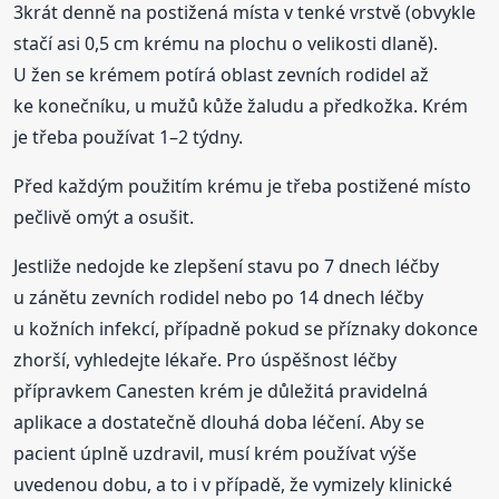
3krát denně na postižená místa v tenké vrstvě (obvykle
stačí asi 0,5 cm krému na plochu o velikosti dlaně).
U žen se krémem potírá oblast zevních rodidel až
ke konečníku, u mužů kůže žaludu a předkožka. Krém
je třeba používat 1–2 týdny.
Před každým použitím krému je třeba postižené místo
pečlivě omýt a osušit.
Jestliže nedojde ke zlepšení stavu po 7 dnech léčby
u zánětu zevních rodidel nebo po 14 dnech léčby
u kožních infekcí, případně pokud se příznaky dokonce
zhorší, vyhledejte lékaře. Pro úspěšnost léčby
přípravkem Canesten krém je důležitá pravidelná
aplikace a dostatečně dlouhá doba léčení. Aby se
pacient úplně uzdravil, musí krém používat výše
uvedenou dobu, a to i v případě, že vymizely klinické