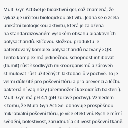
Multi-Gyn ActiGel je bioaktivní gel, což znamená, že
vykazuje určitou biologickou aktivitu. Jedná se o zcela
unikátní biologickou aktivitu, která je založena
na standardizovaném vysokém obsahu bioaktivních
polysacharidů. Klíčovou složkou produktu je
patentovaný komplex polysacharidů nazvaný 2QR.
Tento komplex má jedinečnou schopnost inhibovat
(tlumit) růst škodlivých mikroorganismů a zároveň
stimulovat růst užitečných laktobacilů v pochvě. To je
velmi důležité pro poševní flóru a pro prevenci a léčbu
bakteriální vaginózy (přemnožení kokoidních bakterií).
Multi-Gyn má pH 4,1 (pH zdravé pochvy). Vzhledem
k tomu, že Multi-Gyn ActiGel obnovuje prospěšnou
mikrobiální poševní flóru, je více efektivní. Rychle mírní
svědění, bolestivost, zarudnutí a citlivost poševní tkáně.