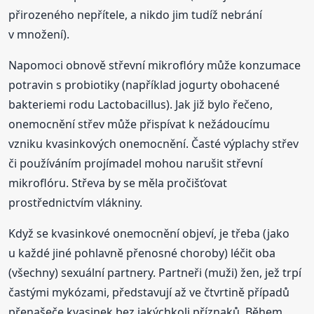
přirozeného nepřítele, a nikdo jim tudíž nebrání
v množení).
Napomoci obnově střevní mikroflóry může konzumace
potravin s probiotiky (například jogurty obohacené
bakteriemi rodu Lactobacillus). Jak již bylo řečeno,
onemocnění střev může přispívat k nežádoucímu
vzniku kvasinkových onemocnění. Časté výplachy střev
či používáním projímadel mohou narušit střevní
mikroflóru. Střeva by se měla pročišťovat
prostřednictvím vlákniny.
Když se kvasinkové onemocnění objeví, je třeba (jako
u každé jiné pohlavně přenosné choroby) léčit oba
(všechny) sexuální partnery. Partneři (muži) žen, jež trpí
častými mykózami, představují až ve čtvrtině případů
přenašeče kvasinek bez jakýchkoli příznaků. Během