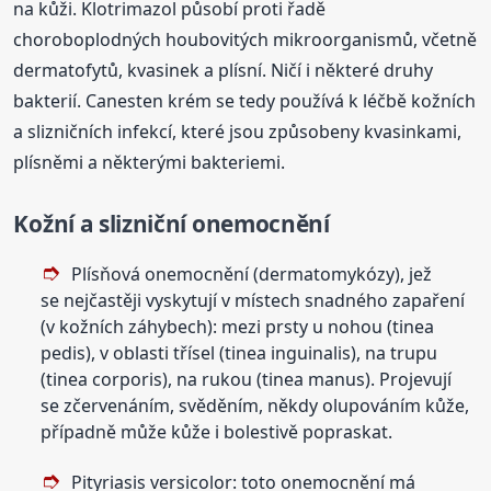
na kůži. Klotrimazol působí proti řadě
choroboplodných houbovitých mikroorganismů, včetně
dermatofytů, kvasinek a plísní. Ničí i některé druhy
bakterií. Canesten krém se tedy používá k léčbě kožních
a slizničních infekcí, které jsou způsobeny kvasinkami,
plísněmi a některými bakteriemi.
Kožní a slizniční onemocnění
Plísňová onemocnění (dermatomykózy), jež
se nejčastěji vyskytují v místech snadného zapaření
(v kožních záhybech): mezi prsty u nohou (tinea
pedis), v oblasti třísel (tinea inguinalis), na trupu
(tinea corporis), na rukou (tinea manus). Projevují
se zčervenáním, svěděním, někdy olupováním kůže,
případně může kůže i bolestivě popraskat.
Pityriasis versicolor: toto onemocnění má