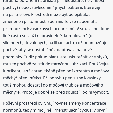
(drobná poranění například při nedostatečné vlhkosti
pochvy) nebo „zavlečením“ jiných bakterií, které žijí
na partnerovi. Prostředí může být po ejakulaci
změněno i přítomností spermií. To vše napomáhá
přemnožení kvasinkových organismů. V současné době
lidé často souloží nepravidelně, kumulovaně (o
víkendech, dovolených, na líbánkách), což neumožňuje
pochvě, aby se dostatečně adaptovala na nové
podmínky. Tudíž pokud plánujete uskutečnit více styků,
musíte pochvě zajistit dostatečnou lubrikaci. Používejte
lubrikant, jenž chrání tkáně před poškozením a močový
měchýř před infekcí. Při pohybu penisu se kvasinky
totiž mohou dostat i do močové trubice a močového
měchýře. Proto je dobré se před souloží i po ní vymočit.
Poševní prostředí ovlivňují rovněž změny koncentrace
hormonů, tedy mimo jiné i menstruační cyklus: v první