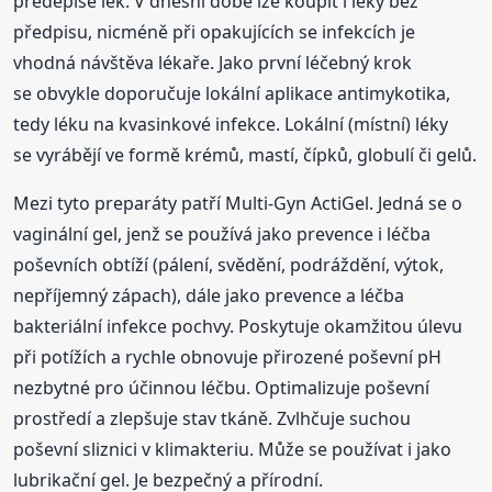
předepíše lék. V dnešní době lze koupit i léky bez
předpisu, nicméně při opakujících se infekcích je
vhodná návštěva lékaře. Jako první léčebný krok
se obvykle doporučuje lokální aplikace antimykotika,
tedy léku na kvasinkové infekce. Lokální (místní) léky
se vyrábějí ve formě krémů, mastí, čípků, globulí či gelů.
Mezi tyto preparáty patří Multi-Gyn ActiGel. Jedná se o
vaginální gel, jenž se používá jako prevence i léčba
poševních obtíží (pálení, svědění, podráždění, výtok,
nepříjemný zápach), dále jako prevence a léčba
bakteriální infekce pochvy. Poskytuje okamžitou úlevu
při potížích a rychle obnovuje přirozené poševní pH
nezbytné pro účinnou léčbu. Optimalizuje poševní
prostředí a zlepšuje stav tkáně. Zvlhčuje suchou
poševní sliznici v klimakteriu. Může se používat i jako
lubrikační gel. Je bezpečný a přírodní.