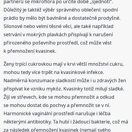
partnerů se mikroflóra po určité době „sjednotí“.
Důležitý je taktéž výběr správného oblečení: spodní
prádlo by mělo být bavlněné a dostatečně prodyšné.
Silonové nebo velmi těsné věci, ale také například
setrvání v mokrých plavkách přispívají k narušení
přirozeného poševního prostředí, což může vést
k přemnožení kvasinek.
Ženy trpící cukrovkou mají v krvi větší množství cukru,
mohou tedy více trpět na kvasinkové infekce.
Nadměrná konzumace sladkostí může i u zdravých žen
přispívat ke vzniku mykóz. Kvasinky totiž milují sladké.
Žijí ve střevech, kde se mohou přemnožit a odkud
se mohou dostat do pochvy a přemnožit se v ní.
Harmonické vaginální prostředí narušuje i léčba
některými antibiotiky. Ta hubí i žádoucí bakterie, což má
za následek přemnožení kvasinek (nemají svého