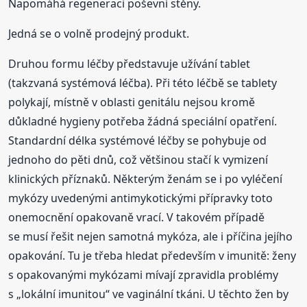
Napomáhá regeneraci poševní stěny.
Jedná se o volně prodejný produkt.
Druhou formu léčby představuje užívání tablet
(takzvaná systémová léčba). Při této léčbě se tablety
polykají, místně v oblasti genitálu nejsou kromě
důkladné hygieny potřeba žádná speciální opatření.
Standardní délka systémové léčby se pohybuje od
jednoho do pěti dnů, což většinou stačí k vymizení
klinických příznaků. Některým ženám se i po vyléčení
mykózy uvedenými antimykotickými přípravky toto
onemocnění opakovaně vrací. V takovém případě
se musí řešit nejen samotná mykóza, ale i příčina jejího
opakování. Tu je třeba hledat především v imunitě: ženy
s opakovanými mykózami mívají zpravidla problémy
s „lokální imunitou“ ve vaginální tkáni. U těchto žen by