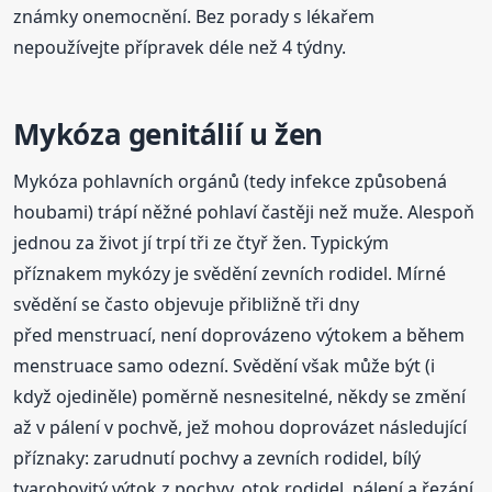
známky onemocnění. Bez porady s lékařem
nepoužívejte přípravek déle než 4 týdny.
Mykóza genitálií u žen
Mykóza pohlavních orgánů (tedy infekce způsobená
houbami) trápí něžné pohlaví častěji než muže. Alespoň
jednou za život jí trpí tři ze čtyř žen. Typickým
příznakem mykózy je svědění zevních rodidel. Mírné
svědění se často objevuje přibližně tři dny
před menstruací, není doprovázeno výtokem a během
menstruace samo odezní. Svědění však může být (i
když ojediněle) poměrně nesnesitelné, někdy se změní
až v pálení v pochvě, jež mohou doprovázet následující
příznaky: zarudnutí pochvy a zevních rodidel, bílý
tvarohovitý výtok z pochvy, otok rodidel, pálení a řezání