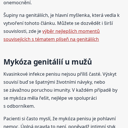
onemocnění.
Šupiny na genitáliích, je hlavní myšlenka, která vedla k
vytvoření tohoto článku. Můžete se dozvědět i širší
souvislosti, zde je
výběr nejlepších momentů
souvisejících s tématem plíseň na genitáliích
Mykóza genitálií u mužů
Kvasinkové infekce penisu nejsou příliš časté. Výskyt
souvisí buď se špatnými životními návyky, nebo
se závažnou poruchou imunity. V každém případě by
se mykóza měla řešit, nejlépe ve spolupráci
s odborníkem.
Pacienti si často myslí, že mykóza penisu je pohlavní
nemoc. Úplná pravda to není, poněvadž intimní styk