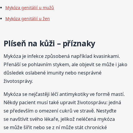
Mykóza genitálií u mužů
Mykóza genitálií u žen
Plíseň na kůži – příznaky
Mykóza je infekce způsobená například kvasinkami.
Přenáší se pohlavním stykem, ale objevit se může i jako
důsledek oslabené imunity nebo nesprávné
životosprávy.
Mykóza se nejčastěji léčí antimykotiky ve formě mastí.
Někdy pacient musí také upravit životosprávu: jedná
se především o omezení cukrů ve stravě. Nestyďte
se navštívit svého lékaře, jelikož neléčená mykóza
se může šířit nebo se z ní může stát chronické