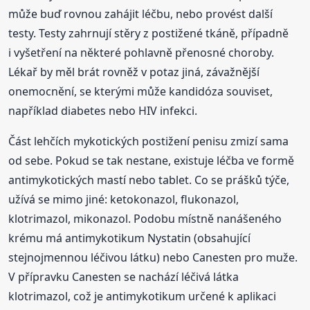
může buď rovnou zahájit léčbu, nebo provést další
testy. Testy zahrnují stěry z postižené tkáně, případně
i vyšetření na některé pohlavně přenosné choroby.
Lékař by měl brát rovněž v potaz jiná, závažnější
onemocnění, se kterými může kandidóza souviset,
například diabetes nebo HIV infekci.
Část lehčích mykotických postižení penisu zmizí sama
od sebe. Pokud se tak nestane, existuje léčba ve formě
antimykotických mastí nebo tablet. Co se prášků týče,
užívá se mimo jiné: ketokonazol, flukonazol,
klotrimazol, mikonazol. Podobu místně nanášeného
krému má antimykotikum Nystatin (obsahující
stejnojmennou léčivou látku) nebo Canesten pro muže.
V přípravku Canesten se nachází léčivá látka
klotrimazol, což je antimykotikum určené k aplikaci