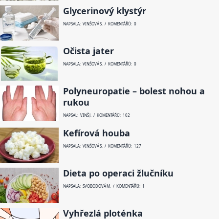
Glycerinový klystýr
NAPSALA: VINŠOVÁ S. / KOMENTÁŘŮ: 0
Očista jater
NAPSALA: VINŠOVÁ S. / KOMENTÁŘŮ: 0
Polyneuropatie – bolest nohou a
rukou
NAPSAL: VINŠ J. / KOMENTÁŘŮ: 102
Kefírová houba
NAPSALA: VINŠOVÁ S. / KOMENTÁŘŮ: 127
Dieta po operaci žlučníku
NAPSALA: SVOBODOVÁ M. / KOMENTÁŘŮ: 1
Vyhřezlá ploténka