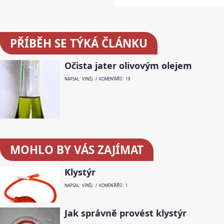
PŘÍBĚH SE TÝKÁ ČLÁNKU
Očista jater olivovým olejem
NAPSAL: VINŠ J. / KOMENTÁŘŮ: 19
MOHLO BY VÁS ZAJÍMAT
Klystýr
NAPSAL: VINŠ J. / KOMENTÁŘŮ: 1
Jak správně provést klystýr