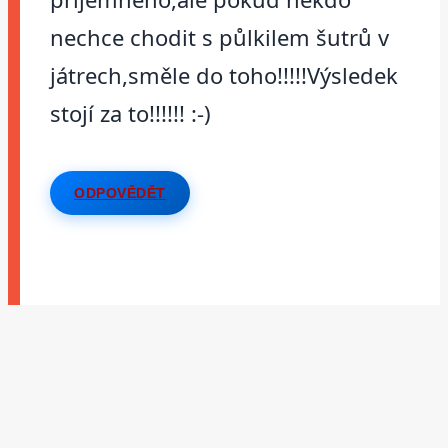
nechce chodit s půlkilem šutrů v
játrech,směle do toho!!!!!Výsledek
stojí za to!!!!!! :-)
ODPOVĚDĚT