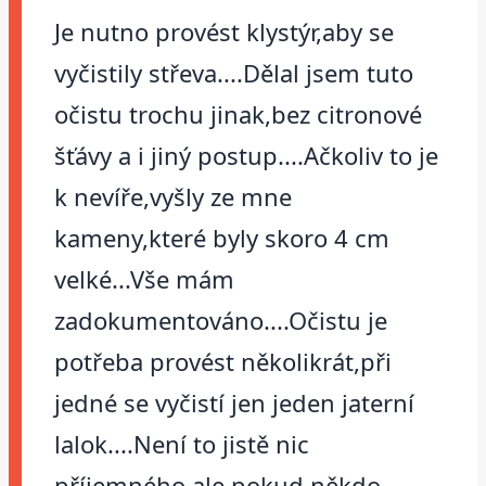
Je nutno provést klystýr,aby se
vyčistily střeva....Dělal jsem tuto
očistu trochu jinak,bez citronové
šťávy a i jiný postup....Ačkoliv to je
k nevíře,vyšly ze mne
kameny,které byly skoro 4 cm
velké...Vše mám
zadokumentováno....Očistu je
potřeba provést několikrát,při
jedné se vyčistí jen jeden jaterní
lalok....Není to jistě nic
příjemného,ale pokud někdo