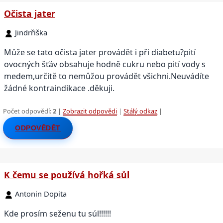
Očista jater
Jindrřiška
Může se tato očista jater provádět i při diabetu?pití
ovocných šťáv obsahuje hodně cukru nebo pití vody s
medem,určitě to nemůžou provádět všichni.Neuvádíte
žádné kontraindikace .děkuji.
Počet odpovědí:
2
|
Zobrazit odpovědi
|
Stálý odkaz
|
ODPOVĚDĚT
K čemu se používá hořká sůl
Antonin Dopita
Kde prosím seženu tu súl!!!!!!