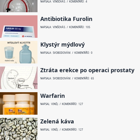
NAPSALA: VINŠOVÁ S. / KOMENTÁŘŮ: 4
Antibiotika Furolin
NAPSALA: VINŠOVÁ S. / KOMENTÁŘŮ: 105
Klystýr mýdlový
NAPSALA: SVOBODOVÁ M. / KOMENTÁŘŮ: 0
Ztráta erekce po operaci prostaty
NAPSALA: SVOBODOVÁ M. / KOMENTÁŘŮ: 65
Warfarin
NAPSAL: VINŠ J. / KOMENTÁŘŮ: 127
Zelená káva
NAPSAL: VINŠ J. / KOMENTÁŘŮ: 127