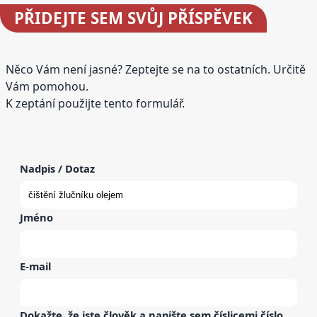
PŘIDEJTE
SEM SVŮJ PŘÍSPĚVEK
Něco Vám není jasné? Zeptejte se na to ostatních. Určitě
Vám pomohou.
K zeptání použijte tento formulář.
Nadpis / Dotaz
Jméno
E-mail
Dokažte, že jste člověk a napište sem
číslicemi
číslo