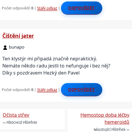
Počet odpovědí:
0
|
Stálý odkaz
|
ODPOVĚDĚT
Čištění jater
bunapo
Ten klystýr mi připadá značně nepraktický.
Nemáte někdo radu jestli to nefunguje i bez něj?
Díky s pozdravem Hezký den Pavel
Počet odpovědí:
0
|
Stálý odkaz
|
ODPOVĚDĚT
Očista střev
Hemostop doba léčby
hemeroidů
<< PŘEDCHOZÍ PŘÍSPĚVEK
NÁSLEDUJÍCÍ PŘÍSPĚVEK >>