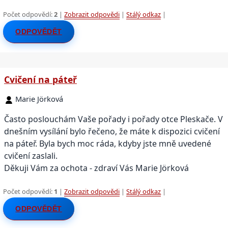
Počet odpovědí:
2
|
Zobrazit odpovědi
|
Stálý odkaz
|
ODPOVĚDĚT
Cvičení na páteř
Marie Jörková
Často poslouchám Vaše pořady i pořady otce Pleskače. V
dnešním vysílání bylo řečeno, že máte k dispozici cvičení
na páteř. Byla bych moc ráda, kdyby jste mně uvedené
cvičení zaslali.
Děkuji Vám za ochota - zdraví Vás Marie Jörková
Počet odpovědí:
1
|
Zobrazit odpovědi
|
Stálý odkaz
|
ODPOVĚDĚT