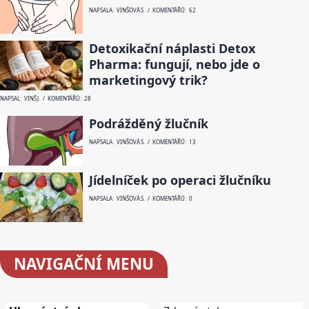
NAPSALA: VINŠOVÁ S. / KOMENTÁŘŮ: 62
Detoxikační náplasti Detox
Pharma: fungují, nebo jde o
marketingový trik?
NAPSAL: VINŠ J. / KOMENTÁŘŮ: 28
Podrážděný žlučník
NAPSALA: VINŠOVÁ S. / KOMENTÁŘŮ: 13
Jídelníček po operaci žlučníku
NAPSALA: VINŠOVÁ S. / KOMENTÁŘŮ: 0
NAVIGAČNÍ
MENU