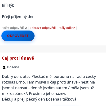
Jiří Hýbl
Přeji příjemný den
Počet odpovědí:
2
|
Zobrazit odpovědi
|
Stálý odkaz
|
ODPOVĚDĚT
Čaj proti únavě
Božena
Dobrý den, otec Pleskač měl poradnu na radiu český
rozhlas Brno. Tam mluvil o čaji proti únavě - nestihla
jsem si napsat - denně jezdím autem / měla jsem už
mikrospánek/. Prosím o jeho název.
Děkuji a přeji pěkný den Božena Ptáčková