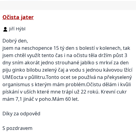
Očista jater
Jiří Hýbl
Dobrý den,
jsem na neschopence 15 tý den s bolestí v kolenech, tak
jsem chtěl využít tento čas i na očistu těla držím půst 3
dny sním akorát jedno strouhané jablko s mrkví za den
piju ginko bilobu zelený čaj a vodu s jednou kávovou lžící
UMEocta v půllitru.Tonto ocet se používá na překyselený
organismus s kterým mám problém.Očistu dělám i kvůli
pískání v uších které mne trápí už 22 rokú. Krevní cukr
mám 7,1 jináč v poho.Mám 60 let.
Díky za odpověd
S pozdravem