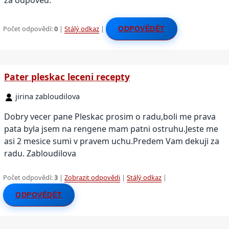
Počet odpovědí:
0
|
Stálý odkaz
|
ODPOVĚDĚT
Pater pleskac leceni recepty
jirina zabloudilova
Dobry vecer pane Pleskac prosim o radu,boli me prava
pata byla jsem na rengene mam patni ostruhu.Jeste me
asi 2 mesice sumi v pravem uchu.Predem Vam dekuji za
radu. Zabloudilova
Počet odpovědí:
3
|
Zobrazit odpovědi
|
Stálý odkaz
|
ODPOVĚDĚT