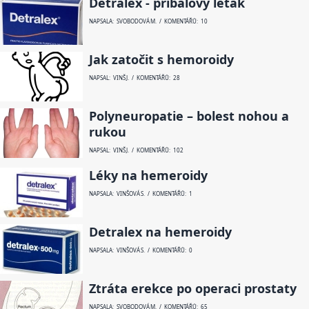
Detralex - příbalový leták
NAPSALA: SVOBODOVÁ M. / KOMENTÁŘŮ: 10
Jak zatočit s hemoroidy
NAPSAL: VINŠ J. / KOMENTÁŘŮ: 28
Polyneuropatie – bolest nohou a
rukou
NAPSAL: VINŠ J. / KOMENTÁŘŮ: 102
Léky na hemeroidy
NAPSALA: VINŠOVÁ S. / KOMENTÁŘŮ: 1
Detralex na hemeroidy
NAPSALA: VINŠOVÁ S. / KOMENTÁŘŮ: 0
Ztráta erekce po operaci prostaty
NAPSALA: SVOBODOVÁ M. / KOMENTÁŘŮ: 65