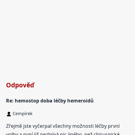
Odpověď
Re: hemostop doba léčby hemeroidů
Cempírek
Zřejmě jste vyčerpal všechny možnosti léčby první
volby a nyní již nezbývá nic jiného, než chirurgické