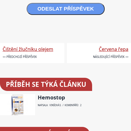
ODESLAT PŘÍSPĚVEK
Čištění žlučníku olejem
Červena řepa
<< PŘEDCHOZÍ PŘÍSPĚVEK
NÁSLEDUJÍCÍ PŘÍSPĚVEK >>
PŘÍBĚH SE TÝKÁ ČLÁNKU
Hemostop
NAPSALA: VINŠOVÁ S. / KOMENTÁŘŮ: 2