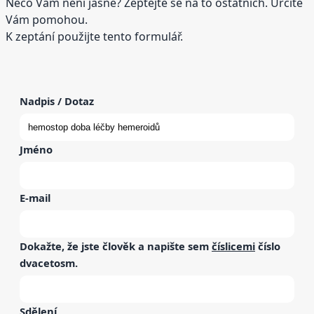
Něco Vám není jasné? Zeptejte se na to ostatních. Určitě
Vám pomohou.
K zeptání použijte tento formulář.
Nadpis / Dotaz
Jméno
E-mail
Dokažte, že jste člověk a napište sem
číslicemi
číslo
dvacetosm
.
Sdělení