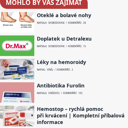
MOHLO BY VÁS ZAJÍMAT
Oteklé a bolavé nohy
NAPSALA: SVOBODOVÁ M. / KOMENTÁŘŮ: 28
Doplatek u Detralexu
NAPSALA: SVOBODOVÁ M. / KOMENTÁŘŮ: 15
Léky na hemoroidy
NAPSAL: VINŠ J. / KOMENTÁŘŮ: 2
Antibiotika Furolin
NAPSALA: VINŠOVÁ S. / KOMENTÁŘŮ: 105
Hemostop – rychlá pomoc
při krvácení | Kompletní příbalová
informace