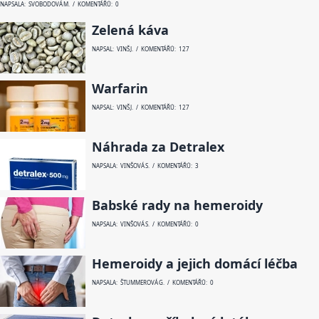
NAPSALA: SVOBODOVÁ M. / KOMENTÁŘŮ: 0
Zelená káva
NAPSAL: VINŠ J. / KOMENTÁŘŮ: 127
Warfarin
NAPSAL: VINŠ J. / KOMENTÁŘŮ: 127
Náhrada za Detralex
NAPSALA: VINŠOVÁ S. / KOMENTÁŘŮ: 3
Babské rady na hemeroidy
NAPSALA: VINŠOVÁ S. / KOMENTÁŘŮ: 0
Hemeroidy a jejich domácí léčba
NAPSALA: ŠTUMMEROVÁ G. / KOMENTÁŘŮ: 0