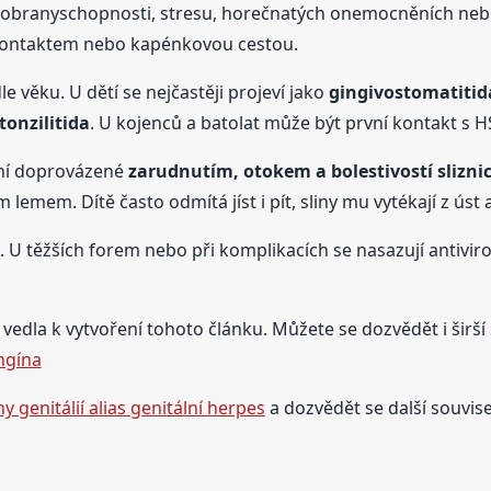
í obranyschopnosti, stresu, horečnatých onemocněních neb
kontaktem nebo kapénkovou cestou.
e věku. U dětí se nejčastěji projeví jako
gingivostomatitid
onzilitida
. U kojenců a batolat může být první kontakt s HS
ní doprovázené
zarudnutím, otokem a bolestivostí sliznic
emem. Dítě často odmítá jíst i pít, sliny mu vytékají z úst 
. U těžších forem nebo při komplikacích se nasazují antiviro
vedla k vytvoření tohoto článku. Můžete se dozvědět i širší 
ngína
 genitálií alias genitální herpes
a dozvědět se další souvise