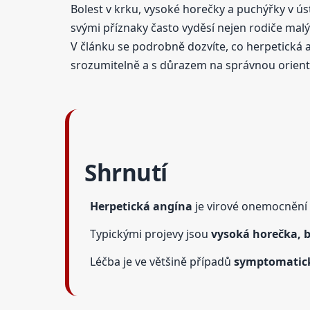
Bolest v krku, vysoké horečky a puchýřky v ú
svými příznaky často vyděsí nejen rodiče malý
V článku se podrobně dozvíte, co herpetická an
srozumitelně a s důrazem na správnou orientac
Shrnutí
Herpetická angína
je virové onemocnění z
Typickými projevy jsou
vysoká horečka, b
Léčba je ve většině případů
symptomatic