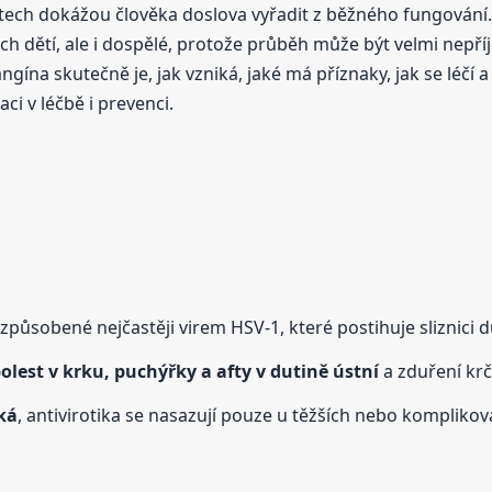
stech dokážou člověka doslova vyřadit z běžného fungování
ch dětí, ale i dospělé, protože průběh může být velmi nepříj
gína skutečně je, jak vzniká, jaké má příznaky, jak se léčí 
i v léčbě i prevenci.
působené nejčastěji virem HSV-1, které postihuje sliznici du
olest v krku, puchýřky a afty v dutině ústní
a zduření krč
ká
, antivirotika se nasazují pouze u těžších nebo komplik