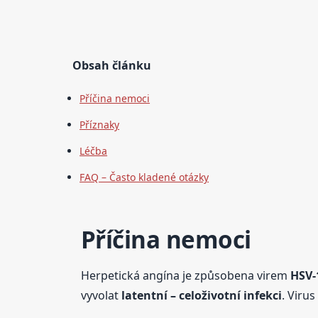
Obsah článku
Příčina nemoci
Příznaky
Léčba
FAQ – Často kladené otázky
Příčina nemoci
Herpetická angína je způsobena virem
HSV-1
vyvolat
latentní – celoživotní infekci
. Viru