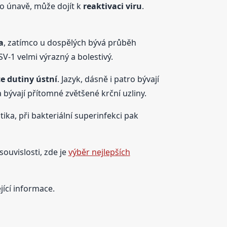
o únavě, může dojít k
reaktivaci viru
.
a
, zatímco u dospělých bývá průběh
V-1 velmi výrazný a bolestivý.
e dutiny ústní
. Jazyk, dásně i patro bývají
a bývají přítomné zvětšené krční uzliny.
tika, při bakteriální superinfekci pak
souvislosti, zde je
výběr nejlepších
jící informace.