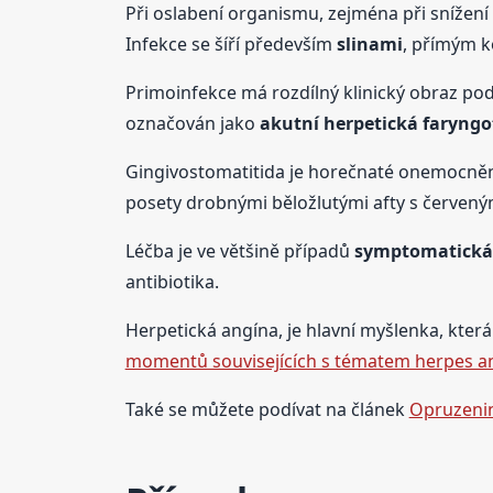
Při oslabení organismu, zejména při snížen
Infekce se šíří především
slinami
, přímým 
Primoinfekce má rozdílný klinický obraz podl
označován jako
akutní herpetická faryngot
Gingivostomatitida je horečnaté onemocně
posety drobnými běložlutými afty s červeným l
Léčba je ve většině případů
symptomatická
antibiotika.
Herpetická angína, je hlavní myšlenka, která 
momentů souvisejících s tématem herpes a
Také se můžete podívat na článek
Opruzeniny