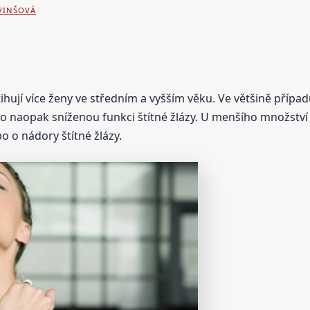
 VINŠOVÁ
ihují více ženy ve středním a vyšším věku. Ve většině příp
o naopak sníženou funkci štítné žlázy. U menšího množství 
bo o nádory štítné žlázy.