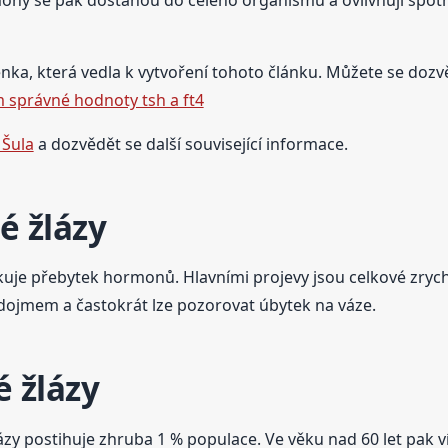
enka, která vedla k vytvoření tohoto článku. Můžete se dozvěd
 správné hodnoty tsh a ft4
 Šula
a dozvědět se další související informace.
é žlázy
dukuje přebytek hormonů. Hlavními projevy jsou celkové zry
dojmem a častokrát lze pozorovat úbytek na váze.
é žlázy
ázy postihuje zhruba 1 % populace. Ve věku nad 60 let pak v