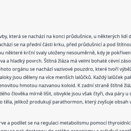
avby, která se nachází na konci průdušnice, u některých lidí 
ází se na přední části krku, před průdušnicí a pod štítn
u některé krční svaly uloženy nesouměrně, kdy je pokřivená kr
rva a hladký povrch. Štítná žláza má velmi bohaté cévní zás
to orgánu se nachází vazivové pouzdro, které tvoří výběžk
aloky jsou děleny na více menších lalůčků. Každý lalůček pak
lenovitou hmotou nazvanou koloid. K zadní straně štítné žlá
dého člověka mírně lišit, obvykle jsou však čtyři, dva páry u 
 těla, jelikož produkují parathormon, který zvyšuje obsah v
rve a podílet se na regulaci metabolismu pomocí thyroidních
mony se pak dostanou do celého organismu a ovlivňují spotře