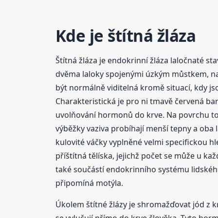
Kde je štítná žláza
Štítná žláza je endokrinní žláza laločnaté st
dvěma laloky spojenými úzkým můstkem, nach
být normálně viditelná kromě situací, kdy jso
Charakteristická je pro ni tmavě červená ba
uvolňování hormonů do krve. Na povrchu toho
výběžky vaziva probíhají menší tepny a oba l
kulovité váčky vyplněné velmi specifickou h
příštítná tělíska, jejichž počet se může u kaž
také součástí endokrinního systému lidského
připomíná motýla.
Úkolem štítné žlázy je shromažďovat jód z k
se vylučují přímo do krve člověka. Tyto hor