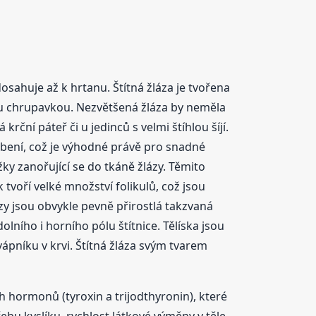
dosahuje až k hrtanu. Štítná žláza je tvořena
ou chrupavkou. Nezvětšená žláza by neměla
ční páteř či u jedinců s velmi štíhlou šíjí.
obení, což je výhodné právě pro snadné
y zanořující se do tkáně žlázy. Těmito
 tvoří velké množství folikulů, což jsou
zy jsou obvykle pevně přirostlá takzvaná
dolního i horního pólu štítnice. Tělíska jsou
ápníku v krvi. Štítná žláza svým tvarem
 hormonů (tyroxin a trijodthyronin), které
bu kyslíku, rychlost látkové výměny v těle,