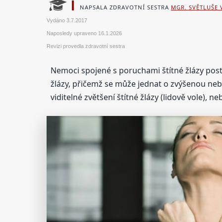
NAPSALA ZDRAVOTNÍ SESTRA
MGR. SVĚTLUŠE
Vydáno
3.7.2017
Naposledy upraveno
16.1.2026
Revizi provedla zdravotní sestra
Nemoci spojené s poruchami štítné žlázy post
žlázy, přičemž se může jednat o zvýšenou neb
viditelné zvětšení štítné žlázy (lidově vole), ne