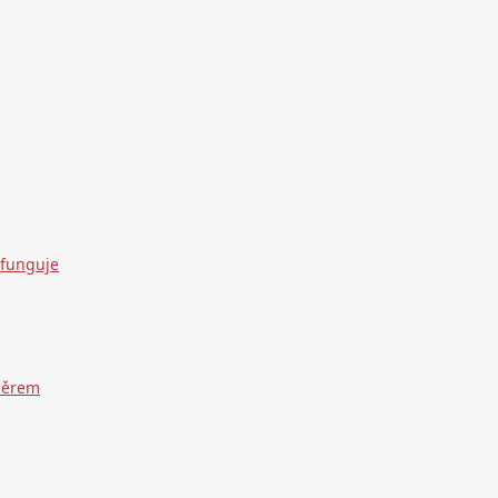
 funguje
dběrem