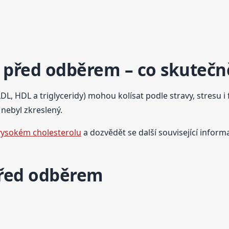
ol před odběrem – co skuteč
L, HDL a triglyceridy) mohou kolísat podle stravy, stresu i 
nebyl zkreslený.
 vysokém cholesterolu
a dozvědět se další související inform
 před odběrem