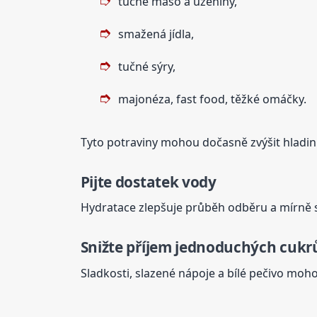
tučné maso a uzeniny,
smažená jídla,
tučné sýry,
majonéza, fast food, těžké omáčky.
Tyto potraviny mohou dočasně zvýšit hladinu t
Pijte dostatek vody
Hydratace zlepšuje průběh odběru a mírně s
Snižte příjem jednoduchých cukr
Sladkosti, slazené nápoje a bílé pečivo moho