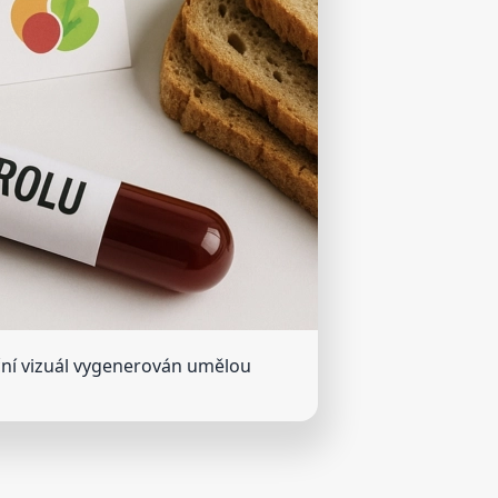
ační vizuál vygenerován umělou