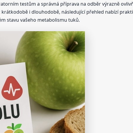
ratorním testům a správná příprava na odběr výrazně ovlivňu
krátkodobě i dlouhodobě, následující přehled nabízí prakt
čném stavu vašeho metabolismu tuků.